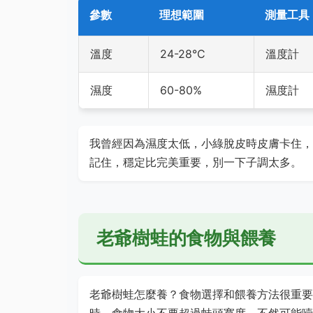
參數
理想範圍
測量工具
溫度
24-28°C
溫度計
濕度
60-80%
濕度計
我曾經因為濕度太低，小綠脫皮時皮膚卡住，
記住，穩定比完美重要，別一下子調太多。
老爺樹蛙的食物與餵養
老爺樹蛙怎麼養？食物選擇和餵養方法很重要
時，食物大小不要超過蛙頭寬度，不然可能噎