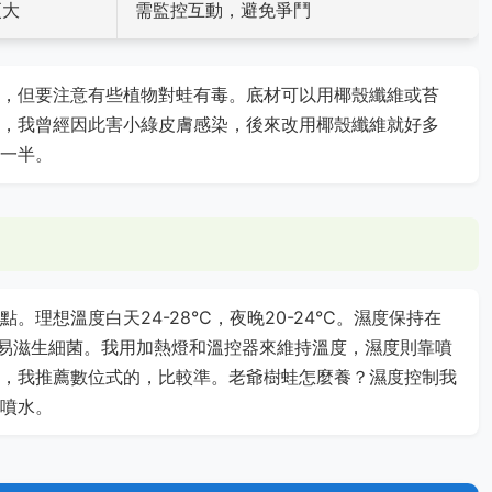
更大
需監控互動，避免爭鬥
，但要注意有些植物對蛙有毒。底材可以用椰殼纖維或苔
，我曾經因此害小綠皮膚感染，後來改用椰殼纖維就好多
一半。
理想溫度白天24-28°C，夜晚20-24°C。濕度保持在
則容易滋生細菌。我用加熱燈和溫控器來維持溫度，濕度則靠噴
，我推薦數位式的，比較準。老爺樹蛙怎麼養？濕度控制我
噴水。