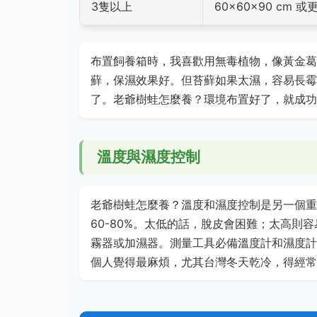
3隻以上
60x60x90 cm 或
布置飼養箱時，我喜歡用無毒植物，像黃金葛
蘚，保濕效果好。但苔蘚如果太濕，容易長霉
了。老爺樹蛙怎麼養？環境布置好了，就成功
溫度與濕度控制
老爺樹蛙怎麼養？溫度和濕度控制是另一個重點。
60-80%。太低的話，脫皮會困難；太高
霧器或加濕器。測量工具必備溫度計和濕度計
個人覺得最麻煩，尤其台灣冬天乾冷，得經常