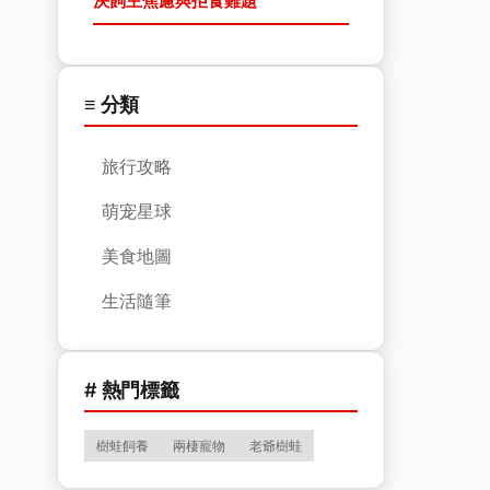
決飼主焦慮與拒食難題
≡ 分類
旅行攻略
萌宠星球
美食地圖
生活隨筆
# 熱門標籤
樹蛙飼養
兩棲寵物
老爺樹蛙