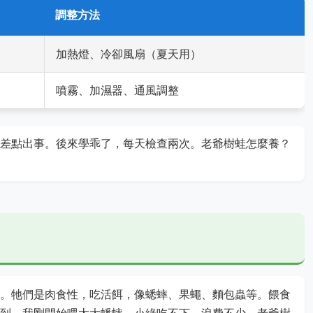
調整方法
加熱燈、冷卻風扇（夏天用）
噴霧、加濕器、通風調整
差點出事。後來學乖了，每天檢查兩次。老爺樹蛙怎麼養？
。牠們是肉食性，吃活餌，像蟋蟀、果蠅、麵包蟲等。餵食
到。我剛開始喂太大蟋蟀，小綠吃不下，浪費不少。老爺樹