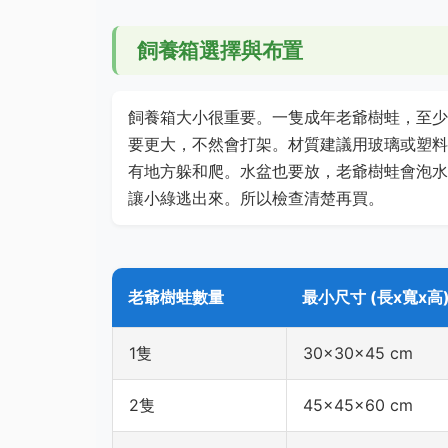
飼養箱選擇與布置
飼養箱大小很重要。一隻成年老爺樹蛙，至少需
要更大，不然會打架。材質建議用玻璃或塑料
有地方躲和爬。水盆也要放，老爺樹蛙會泡水
讓小綠逃出來。所以檢查清楚再買。
老爺樹蛙數量
最小尺寸 (長x寬x高
1隻
30x30x45 cm
2隻
45x45x60 cm