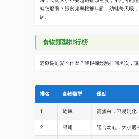
蛙怎麼養？餵食頻率根據年齡：幼蛙每天喂，
病。
食物類型排行榜
老爺樹蛙愛吃什麼？我根據經驗排個名次，讓
排名
食物類型
優點
1
蟋蟀
高蛋白，容易消化
2
果蠅
適合幼蛙，大小適