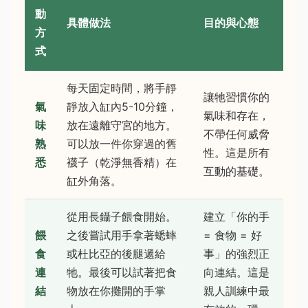
動
具體做法
目的與心態
方
式
每天固定時間，將手靜
讓牠習慣你的
氣
靜放入缸內5-10分鐘，
氣味和存在，
味
放在遠離守宮的地方。
不帶任何威脅
熟
可以放一件你穿過的舊
性。這是所有
悉
襪子（乾淨無香精）在
互動的基礎。
缸外角落。
從用長鑷子餵食開始。
建立「你的手
餵
之後嘗試用手拿著蟋蟀
= 食物 = 好
食
或杜比亞的後腿遞給
事」的強烈正
連
牠。最後可以試著把食
向連結。這是
結
物放在你攤開的手掌
親人訓練中最