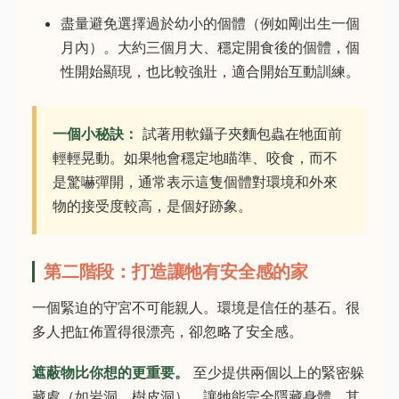
盡量避免選擇過於幼小的個體（例如剛出生一個
月內）。大約三個月大、穩定開食後的個體，個
性開始顯現，也比較強壯，適合開始互動訓練。
一個小秘訣：
試著用軟鑷子夾麵包蟲在牠面前
輕輕晃動。如果牠會穩定地瞄準、咬食，而不
是驚嚇彈開，通常表示這隻個體對環境和外來
物的接受度較高，是個好跡象。
第二階段：打造讓牠有安全感的家
一個緊迫的守宮不可能親人。環境是信任的基石。很
多人把缸佈置得很漂亮，卻忽略了安全感。
遮蔽物比你想的更重要。
至少提供兩個以上的緊密躲
藏處（如岩洞、樹皮洞），讓牠能完全隱藏身體。其