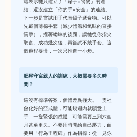
這表示牠只建立了「鑷子=食物」的連
結，還沒建立「你的手=安全」的連結。
下一步是嘗試用手代替鑷子遞食物。可以
先戴個薄棉手套（減少體溫和氣味的直接
衝擊），捏著蟋蟀的後腿，讓牠從你指尖
取食。成功幾次後，再嘗試不戴手套。這
個過程要慢，一次只推進一小步。
肥尾守宮親人的訓練，大概需要多久時
間？
這沒有標準答案，個體差異極大。一隻社
會化好的亞成體，可能幾週內就願意上
手。一隻緊張的成體，可能需要三到六個
月甚至更久。不要用時間給自己壓力，而
要用「行為里程碑」作為指標：從「見你