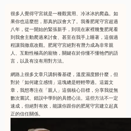
很多人覺得守宮就是一種觀賞用、冷冰冰的爬蟲。如
果你也這麼想，那真的誤會大了。我養肥尾守宮超過
八年，從一開始的緊張新手，到現在家裡幾隻肥尾看
到我會主動爬過來討食、甚至在我手上睡著，這個過
程讓我徹底改觀。肥尾守宮絕對有潛力成為非常親
人、互動性極高的寵物，關鍵在於你懂不懂牠們的語
言，以及有沒有用對方法。
網路上很多文章只講飼養基礎，溫度濕度餵什麼，但
對於「如何建立感情」這塊總是輕輕帶過。這篇文
章，我想專注在「親人」這個核心目標，分享我從無
數次嘗試、錯誤中學到的具體心法。這些方法不一定
速成，但絕對有效，能讓你跟你的肥尾守宮建立起真
正的信任關係。