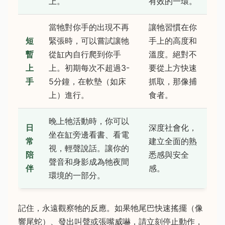
上。
有效的一環。
當牠對你手的出現不再
讓牠習慣在你
短
緊張時，可以嘗試讓牠
手上的高度和
暫
從缸內自行爬到你手
溫度。絕對不
上
上。初期每次不超過3-
要從上方快速
手
5分鐘，在軟墊（如床
抓取，那像捕
上）進行。
食者。
晚上牠活動時，你可以
日
深度社會化，
坐在缸旁邊看書、看電
常
建立全面的熟
視，輕聲說話。讓你的
陪
悉感與安全
聲音和身影成為牠夜間
伴
感。
環境的一部分。
記住，永遠觀察牠的反應。如果牠尾巴快速搖擺（像
響尾蛇）、發出叫聲或張嘴威嚇，請立刻停止動作，