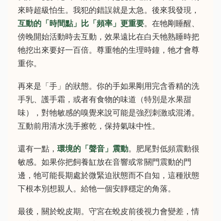
來時超級怕生。我犯的錯誤就是太急。後來我發現，
互動的「時間點」比「頻率」更重要
。在牠剛睡醒、
傍晚開始活動時去互動，效果遠比在白天牠熟睡時把
牠挖出來要好一百倍。尊重牠的生理時鐘，牠才會尊
重你。
再來是「手」的狀態。你的手如果剛用完含香精的洗
手乳、護手霜，或者有食物的味道（特別是水果甜
味），對牠敏感的嗅覺來說可能是強烈刺激或混淆。
互動前用清水洗手擦乾，保持氣味中性。
還有一點，
環境的「聲音」震動
。肥尾對低頻震動很
敏感。如果你把飼養缸放在音響或常關門震動的門
邊，牠可能長期處於微緊迫狀態而不自知，這種狀態
下根本別想親人。給牠一個安靜穩定的角落。
最後，關於蛻皮期。守宮在蛻皮前後視力會變差，情