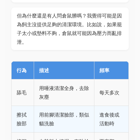
但為什麼還是有人問倉鼠髒嗎？我覺得可能是因
為飼主沒提供足夠的清潔環境。比如說，如果籠
子太小或墊料不夠，倉鼠就可能因為壓力而亂排
泄。
行為
描述
頻率
用唾液清潔全身，去除
舔毛
每天多次
灰塵
擦拭
用前腳清潔臉部，類似
進食後或
臉部
貓洗臉
活動時