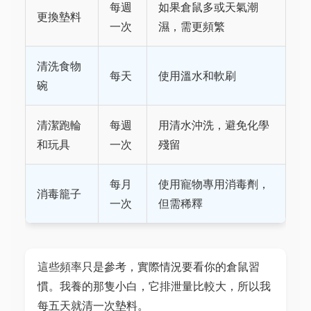
每週
如果倉鼠多或天氣潮
更換墊料
一次
濕，需更頻繁
清洗食物
每天
使用溫水和軟刷
碗
清潔跑輪
每週
用清水沖洗，避免化學
和玩具
一次
殘留
每月
使用寵物專用消毒劑，
消毒籠子
一次
但需稀釋
這些頻率只是參考，實際情況要看你的倉鼠習
慣。我養的那隻小白，它排泄量比較大，所以我
每五天就清一次墊料。