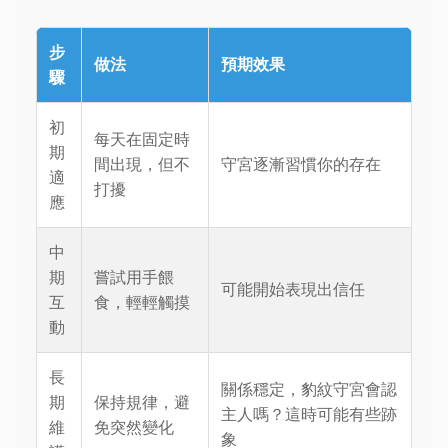
步
做法
預期效果
驟
初
每天在固定時
期
間出現，但不
守宮逐漸習慣你的存在
適
打擾
應
中
期
嘗試用手餵
可能開始表現出信任
互
食，輕輕觸摸
動
長
關係穩定，豹紋守宮會認
期
保持規律，避
主人嗎？這時可能有些跡
維
免突然變化
象