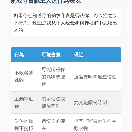
豹紋守宮認主人的行為表現
如果你想知道你的豹纹守宫是否认你，可以注意以
下行为。这些是我从个人经验和饲养社群中总结出
来的。
行為
可能含義
備註
可能認得你
不躲藏或
的氣味或聲
這需要時間建立信任
逃跑
音
主動靠近
表示信任或
尤其是餵食時間
你
期待互動
對你的觸
習慣你的存
但有些守宮天生不喜
摸不抗拒
在
歡被摸