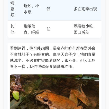
蠕
蚯蚓、小
蟲
低
多在雨季出現
水蟲
類
其
飛蛾幼
螞蟻較少吃，
低
他
蟲、螞蟻
因口感差
看到這裡，你可能想問，長腳赤蛙吃什麼在野外會
不會餓肚子？有時會的。像冬天蟲子少，牠們食量
就減半。不過青蛙蠻能適應的，餓不死。但人工飼
養不一樣，我們得確保食物營養均衡。