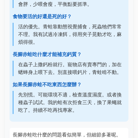
會胖，少喂會瘦，平衡點要抓準。
食物要活的好還是死的好？
活的優先。青蛙靠動態視覺捕食，死蟲牠們常常
不理。我有試過冷凍餌，得用夾子晃動才吃，麻
煩得很。
長腳赤蛙吃什麼才能補充鈣質？
在蟲子上撒鈣粉就行。寵物店有賣專門的，加在
蟋蟀身上喂下去。別直接喂鈣片，青蛙啃不動。
如果長腳赤蛙不吃東西怎麼辦？
先別慌。可能環境不適，檢查溫度濕度。或者換
種蟲子試試。我的蛙有次拒食三天，換了果蠅就
吃了。持續不吃再找專家。
長腳赤蛙吃什麼的問題看似簡單，但細節多著呢。