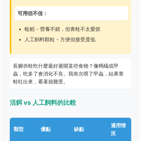
可用但不佳：
蚯蚓 - 營養不錯，但青蛙不太愛抓
人工飼料顆粒 - 方便但接受度低
長腳赤蛙吃什麼最好避開某些食物？像螞蟻或甲
蟲，吃多了會消化不良。我有次喂了甲蟲，結果青
蛙吐出來，看著就難受。
活餌 vs 人工飼料的比較
適用情
類型
優點
缺點
況