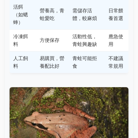
活餌
營養高，青
需儲存活
日常餵
（如蟋
蛙愛吃
體，較麻煩
養首選
蟀）
冷凍餌
活動性低，
應急使
方便保存
料
青蛙興趣缺
用
人工飼
易購買，營
青蛙可能拒
不建議
料
養配比好
食
常規用