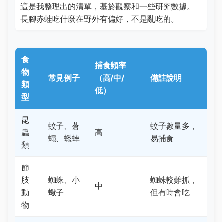
這是我整理出的清單，基於觀察和一些研究數據。
長腳赤蛙吃什麼在野外有偏好，不是亂吃的。
食
捕食頻率
物
常見例子
（高/中/
備註說明
類
低）
型
昆
蚊子、蒼
蚊子數量多，
蟲
高
蠅、蟋蟀
易捕食
類
節
肢
蜘蛛、小
蜘蛛較難抓，
中
動
蠍子
但有時會吃
物