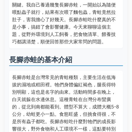
關鍵。我自己養過幾隻長腳赤蛙，一開始以為隨便
喂點蟲子就行，結果有次喂了麵包蟲，青蛙竟然拉
肚子，害我擔心了好幾天。長腳赤蛙吃什麼真的不
是小事，搞錯了會影響健康。今天來聊聊這個主
題，從野外環境到人工飼養，把食物清單、餵養技
巧都講清楚，順便回答那些大家常問的問題。
長腳赤蛙的基本介紹
長腳赤蛙是台灣常見的青蛙種類，主要生活在低海
拔的濕地或稻田裡。牠們身體偏紅褐色，腿長得特
別明顯，這也是名字的由來。活動時間多在晚上，
白天就躲在水邊休息。這種青蛙在台灣分布蠻廣
的，從北到南都能看到。體型不算大，成體大概5-8
公分，幼蛙更小一點。食慾旺盛，但挑食得很，不
是所有蟲子都吃。長腳赤蛙吃什麼對牠們的成長影
響很大，野外食物和人工環境不一樣，這點要特別