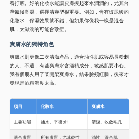
養打底。好的化妝水能讓皮膚摸起來水潤潤的，尤其台
灣氣候潮濕，選擇清爽型很重要。例如，含有玻尿酸的
化妝水，保濕效果就不錯，但如果你像我一樣是混合
肌，太滋潤的可能會致痘。
爽膚水的獨特角色
爽膚水則更像二次清潔產品，適合油性肌或容易長粉刺
的人。不過，有些爽膚水含酒精成分，敏感肌要小心。
我有個朋友用了某開架爽膚水，結果臉頰紅腫，後來才
發現是酒精濃度太高。
項目
化妝水
爽膚水
主要功能
補水、平衡pH
清潔、收斂毛孔
適合膚質
所有膚質，尤其乾性
油性、混合肌