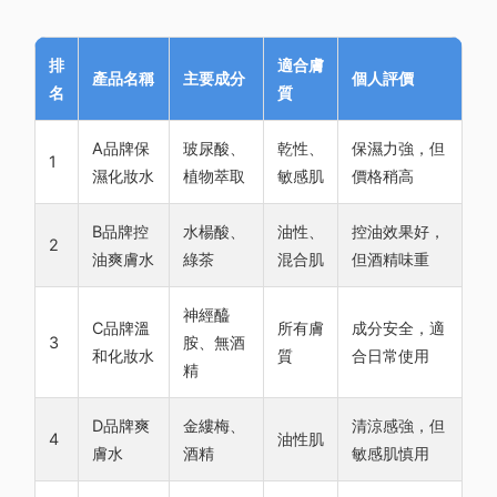
排
適合膚
產品名稱
主要成分
個人評價
名
質
A品牌保
玻尿酸、
乾性、
保濕力強，但
1
濕化妝水
植物萃取
敏感肌
價格稍高
B品牌控
水楊酸、
油性、
控油效果好，
2
油爽膚水
綠茶
混合肌
但酒精味重
神經醯
C品牌溫
所有膚
成分安全，適
3
胺、無酒
和化妝水
質
合日常使用
精
D品牌爽
金縷梅、
清涼感強，但
4
油性肌
膚水
酒精
敏感肌慎用