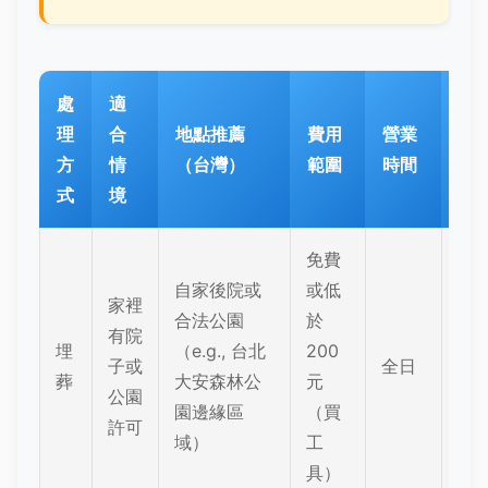
處
適
環
理
合
地點推薦
費用
營業
保
方
情
（台灣）
範圍
時間
程
式
境
度
免費
自家後院或
或低
家裡
合法公園
於
高
有院
埋
（e.g., 台北
200
（
子或
全日
葬
大安森林公
元
然
公園
園邊緣區
（買
解
許可
域）
工
具）