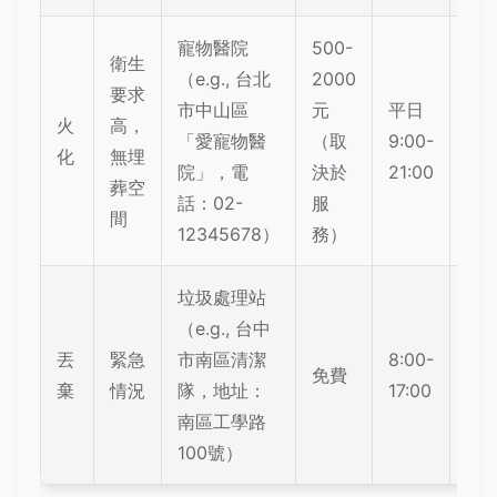
寵物醫院
500-
衛生
（e.g., 台北
2000
要求
中
市中山區
元
平日
火
高，
（
「愛寵物醫
（取
9:00-
化
無埋
能
院」，電
決於
21:00
葬空
源
話：02-
服
間
12345678）
務）
垃圾處理站
（e.g., 台中
低
丟
緊急
市南區清潔
8:00-
（
免費
棄
情況
隊，地址：
17:00
推
南區工學路
薦
100號）