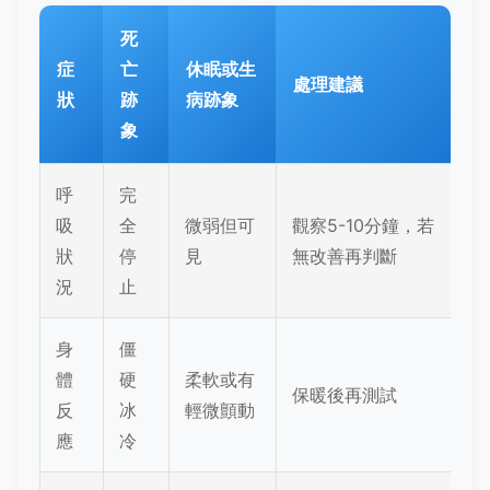
死
症
亡
休眠或生
處理建議
狀
跡
病跡象
象
呼
完
吸
全
微弱但可
觀察5-10分鐘，若
狀
停
見
無改善再判斷
況
止
身
僵
體
硬
柔軟或有
保暖後再測試
反
冰
輕微顫動
應
冷