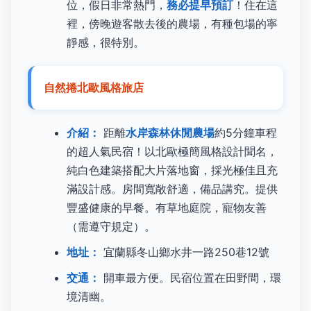
位，假日非常熱門，
務必提早預訂
！住在這
裡，傍晚遊客散去後的農場，有種包場的寧
靜感，很特別。
自然捲北歐風格旅店
介紹：
距離
水岸森林休閒農場
約5分鐘車程
的超人氣民宿！以北歐極簡風格設計聞名，
純白色建築搭配大片落地窗，採光極佳且充
滿設計感。房間寬敞舒適，備品講究。提供
豐盛健康的早餐。有草地庭院，寵物友善
（需遵守規定）。
地址：
宜蘭縣冬山鄉水井一路250巷12號
交通：
開車最方便。民宿位置在田野間，環
境清幽。