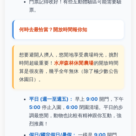
門票記得收好！有些互動體驗區可能需要驗
票。
何時去最恰當？開放時間報你知
想要避開人擠人，悠閒地享受農場時光，挑對
時間超級重要！
水岸森林休閒農場
的開放時間
算是很友善，幾乎全年無休（除了極少數公告
休園日）。
平日 (週一至週五)：
早上
9:00
開門，下午
5:00
停止入園，
6:00
閉園清場。平日的步
調最悠閒，動物也比較有精神跟你互動，強
烈推薦！
假日/國定假日/暑假：
一樣是
9:00
開門，