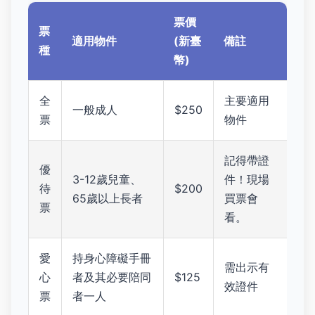
票價
票
適用物件
(新臺
備註
種
幣)
全
主要適用
一般成人
$250
票
物件
記得帶證
優
3-12歲兒童、
件！現場
待
$200
65歲以上長者
買票會
票
看。
愛
持身心障礙手冊
需出示有
心
者及其必要陪同
$125
效證件
票
者一人