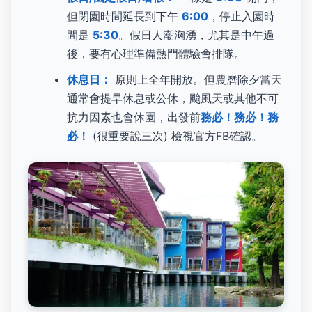
但閉園時間延長到下午
6:00
，停止入園時
間是
5:30
。假日人潮洶湧，尤其是中午過
後，要有心理準備熱門體驗會排隊。
休息日：
原則上全年開放。但農曆除夕當天
通常會提早休息或公休，颱風天或其他不可
抗力因素也會休園，出發前
務必！務必！務
必！
(很重要說三次) 檢視官方FB確認。