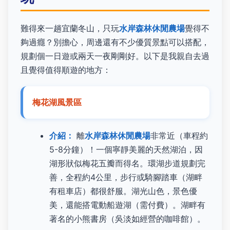
難得來一趟宜蘭冬山，只玩
水岸森林休閒農場
覺得不
夠過癮？別擔心，周邊還有不少優質景點可以搭配，
規劃個一日遊或兩天一夜剛剛好。以下是我親自去過
且覺得值得順遊的地方：
梅花湖風景區
介紹：
離
水岸森林休閒農場
非常近（車程約
5-8分鐘）！一個寧靜美麗的天然湖泊，因
湖形狀似梅花五瓣而得名。環湖步道規劃完
善，全程約4公里，步行或騎腳踏車（湖畔
有租車店）都很舒服。湖光山色，景色優
美，還能搭電動船遊湖（需付費）。湖畔有
著名的小熊書房（吳淡如經營的咖啡館）。