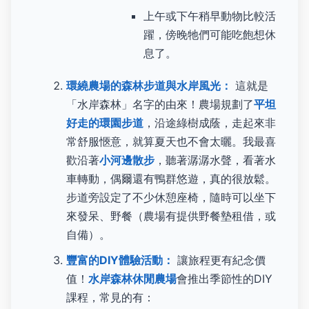
上午或下午稍早動物比較活
躍，傍晚牠們可能吃飽想休
息了。
環繞農場的森林步道與水岸風光：
這就是
「水岸森林」名字的由來！農場規劃了
平坦
好走的環園步道
，沿途綠樹成蔭，走起來非
常舒服愜意，就算夏天也不會太曬。我最喜
歡沿著
小河邊散步
，聽著潺潺水聲，看著水
車轉動，偶爾還有鴨群悠遊，真的很放鬆。
步道旁設定了不少休憩座椅，隨時可以坐下
來發呆、野餐（農場有提供野餐墊租借，或
自備）。
豐富的DIY體驗活動：
讓旅程更有紀念價
值！
水岸森林休閒農場
會推出季節性的DIY
課程，常見的有：