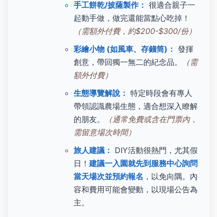
手工餅乾/披薩製作：
很適合親子一
起動手做，做完還能當點心吃掉！
（需額外付費，約$200-$300/份）
彩繪小物 (如風車、存錢筒)：
發揮
創意，帶回獨一無二的紀念品。
（需
額外付費）
生態導覽解說：
特定時段會有專人
帶領認識農場生態，適合想深入瞭解
的朋友。
（通常免費或含在門票內，
需留意場次時間）
旅人建議：
DIY活動很熱門，尤其假
日！
建議一入園就先到服務中心詢問
當天場次並預約報名
，以免向隅。內
容和費用可能會變動，以現場公告為
主。