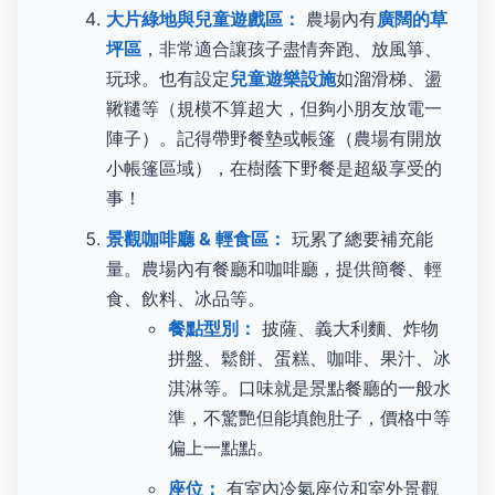
大片綠地與兒童遊戲區：
農場內有
廣闊的草
坪區
，非常適合讓孩子盡情奔跑、放風箏、
玩球。也有設定
兒童遊樂設施
如溜滑梯、盪
鞦韆等（規模不算超大，但夠小朋友放電一
陣子）。記得帶野餐墊或帳篷（農場有開放
小帳篷區域），在樹蔭下野餐是超級享受的
事！
景觀咖啡廳 & 輕食區：
玩累了總要補充能
量。農場內有餐廳和咖啡廳，提供簡餐、輕
食、飲料、冰品等。
餐點型別：
披薩、義大利麵、炸物
拼盤、鬆餅、蛋糕、咖啡、果汁、冰
淇淋等。口味就是景點餐廳的一般水
準，不驚艷但能填飽肚子，價格中等
偏上一點點。
座位：
有室內冷氣座位和室外景觀