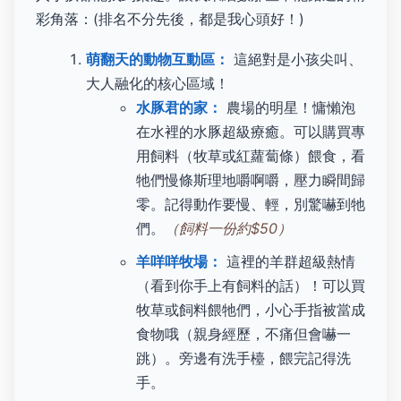
彩角落：(排名不分先後，都是我心頭好！)
萌翻天的動物互動區：
這絕對是小孩尖叫、
大人融化的核心區域！
水豚君的家：
農場的明星！慵懶泡
在水裡的水豚超級療癒。可以購買專
用飼料（牧草或紅蘿蔔條）餵食，看
牠們慢條斯理地嚼啊嚼，壓力瞬間歸
零。記得動作要慢、輕，別驚嚇到牠
們。
（飼料一份約$50）
羊咩咩牧場：
這裡的羊群超級熱情
（看到你手上有飼料的話）！可以買
牧草或飼料餵牠們，小心手指被當成
食物哦（親身經歷，不痛但會嚇一
跳）。旁邊有洗手檯，餵完記得洗
手。