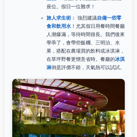
座位。假日一位難求！
旅人求生術：
強烈建議
自備一些零
食和飲用水
！尤其假日用餐時間餐廳
人潮爆滿，等待時間很長。我們後來
學乖了，會帶些飯糰、三明治、水
果，搭配在農場買的飲料或冰淇淋，
在草坪野餐更愜意省時。餐廳的
冰淇
淋
倒是評價不錯，天氣熱可以試試。