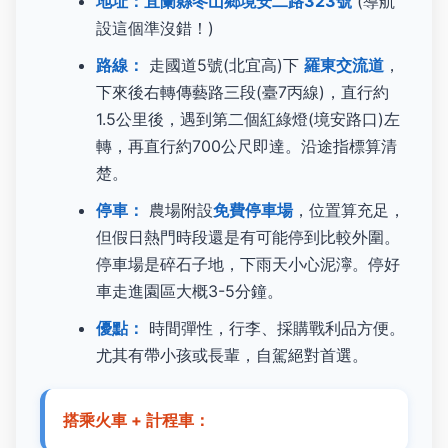
地址：宜蘭縣冬山鄉境安二路323號
(導航
設這個準沒錯！)
路線：
走國道5號(北宜高)下
羅東交流道
，
下來後右轉傳藝路三段(臺7丙線)，直行約
1.5公里後，遇到第二個紅綠燈(境安路口)左
轉，再直行約700公尺即達。沿途指標算清
楚。
停車：
農場附設
免費停車場
，位置算充足，
但假日熱門時段還是有可能停到比較外圍。
停車場是碎石子地，下雨天小心泥濘。停好
車走進園區大概3-5分鐘。
優點：
時間彈性，行李、採購戰利品方便。
尤其有帶小孩或長輩，自駕絕對首選。
搭乘火車 + 計程車：