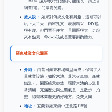
- 18:00 (夏季或特殊活動可能延長，請上官
網查詢)。門票需另購。
旅人說：
如果對傳統文化有興趣，這裡可以
玩上大半天！內容扎實，表演精采，DIY也
很有趣。但門票不便宜，且園區很大，走起
來有點累，帶小小孩或長輩要斟酌體力。
羅東林業文化園區
介紹：
由昔日羅東林場轉型而成，保留了大
量林業設施（如貯木池、蒸汽火車頭、森林
鐵道）。園區綠意盎然，環貯木池的步道非
常清幽，充滿歷史與生態氣息，是散步、拍
照、認識林業歷史的好地方。免費入園！
地址：
宜蘭縣羅東鎮中正北路118號