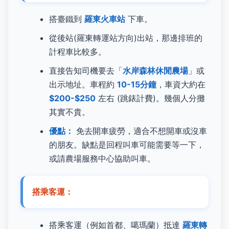
搭臺鐵到
羅東火車站
下車。
從後站(羅東轉運站方向)出站，那邊排班的
計程車比較多。
直接告知司機要去「
水岸森林休閒農場
」或
出示地址。車程約
10-15分鐘
，車資大約在
$200-$250
左右 (跳錶計費)。幾個人分攤
其實不貴。
優點：
免去開車疲勞，適合不想開車或沒車
的朋友。缺點是回程叫車可能需要等一下，
或請農場服務中心協助叫車。
搭乘客運：
搭乘客運（例如首都、噶瑪蘭）抵達
羅東轉