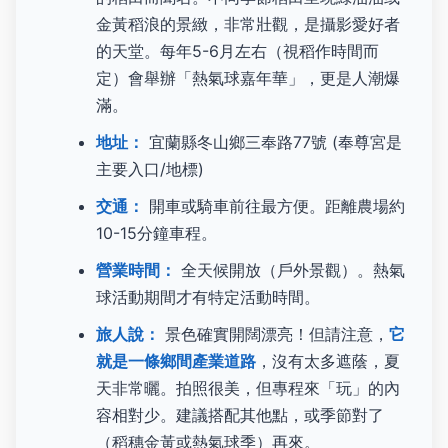
金黃稻浪的景緻，非常壯觀，是攝影愛好者
的天堂。每年5-6月左右（視稻作時間而
定）會舉辦「熱氣球嘉年華」，更是人潮爆
滿。
地址：
宜蘭縣冬山鄉三奉路77號 (奉尊宮是
主要入口/地標)
交通：
開車或騎車前往最方便。距離農場約
10-15分鐘車程。
營業時間：
全天候開放（戶外景觀）。熱氣
球活動期間才有特定活動時間。
旅人說：
景色確實開闊漂亮！但請注意，
它
就是一條鄉間產業道路
，沒有太多遮蔭，夏
天非常曬。拍照很美，但專程來「玩」的內
容相對少。建議搭配其他點，或季節對了
（稻穗金黃或熱氣球季）再來。