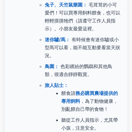
兔子、天竺鼠樂園：
毛茸茸的小可
愛們！可以買專用飼料餵食，也可以
輕輕摸摸牠們（請遵守工作人員指
示）。小朋友最愛這裡。
迷你驢/馬：
有時候會有迷你驢或小
型馬可以看，能不能互動要看當天狀
況。
鳥園：
色彩繽紛的鸚鵡和其他鳥
類，很適合靜靜觀賞。
旅人貼士：
餵食請
務必購買農場提供的
專用飼料
，為了動物健康，
別亂餵自己帶的食物！
聽從工作人員指示，尤其帶
小孩，注意安全。