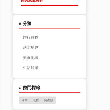
南與風險解析
≡ 分類
旅行攻略
萌宠星球
美食地圖
生活隨筆
# 熱門標籤
守宮
嗅覺
爬蟲類