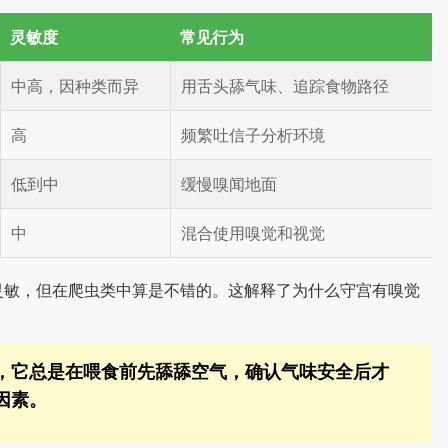
灵敏度
常见行为
中高，因种类而异
用舌头舔气味、追踪食物路径
高
频繁吐信子分析环境
低到中
缓慢嗅闻地面
中
混合使用嗅觉和视觉
灵敏，但在爬虫类中算是不错的。这解释了为什么守宫有嗅觉
，它总是在喂食前先舔舔空气，确认气味安全后才
因素。