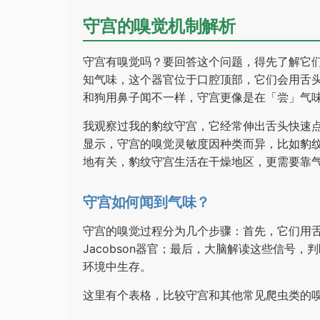
守宫的嗅觉机制解析
守宫有嗅觉吗？要回答这个问题，得先了解它们的
知气味，这个器官位于口腔顶部，它们会用舌
和狗用鼻子闻不一样，守宫更像是在「尝」气
我观察过我的豹纹守宫，它经常伸出舌头快速
显示，守宫的嗅觉灵敏度因种类而异，比如豹
地有关，豹纹守宫生活在干燥地区，更需要靠
守宫如何闻到气味？
守宫的嗅觉过程分为几个步骤：首先，它们用
Jacobson器官；最后，大脑解读这些信号
环境中生存。
这里有个表格，比较守宫和其他常见爬虫类的