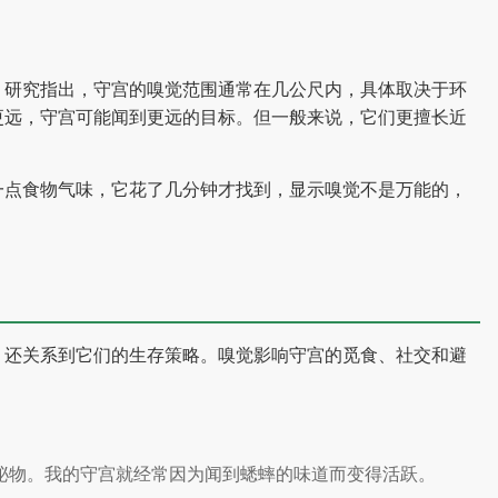
？研究指出，守宫的嗅觉范围通常在几公尺内，具体取决于环
更远，守宫可能闻到更远的目标。但一般来说，它们更擅长近
一点食物气味，它花了几分钟才找到，显示嗅觉不是万能的，
，还关系到它们的生存策略。嗅觉影响守宫的觅食、社交和避
泌物。我的守宫就经常因为闻到蟋蟀的味道而变得活跃。