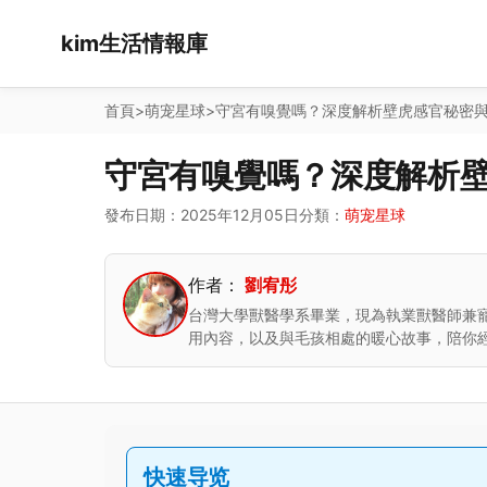
kim生活情報庫
首頁
>
萌宠星球
>
守宮有嗅覺嗎？深度解析壁虎感官秘密
守宮有嗅覺嗎？深度解析
發布日期：2025年12月05日
分類：
萌宠星球
作者：
劉宥彤
台灣大學獸醫學系畢業，現為執業獸醫師兼
用內容，以及與毛孩相處的暖心故事，陪你
快速导览