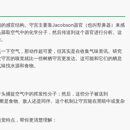
感官结构。守宫主要靠Jacobson器官（也叫犁鼻器）来感
头舔取空气中的化学分子，然后传送到这个器官进行分析。这
味。
点一下空气，那动作超可爱，但其实是在收集气味资讯。研究
纹守宫的嗅觉就比一些树栖守宫更发达。这可能和它们的栖息
气味找水源和食物。
舌头捕捉空气中的挥发性分子；然后，这些分子被送到
，判断是食物、敌人还是同伴。这个机制让守宫能在黑暗中或复杂
嗅觉特点，帮你更清楚理解：