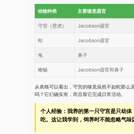
动物种类
主要嗅觉器官
守宫（壁虎）
Jacobson器官
蛇
Jacobson器官
龟
鼻子
蜥蜴
Jacobson器官和鼻子
从表格可以看出，守宫的嗅觉虽然不如蛇那么
吗？它们确实有，而且靠它完成日常活动。
个人经验：我养的第一只守宫是只幼体
吃。这让我学到，饲养时不能忽略气味