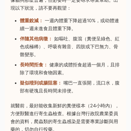
現以下狀況，請不要再觀望：
體重銳減：
一週內體重下降超過10%，或幼體連
續一週未進食且體重下降。
伴隨其他病徵：
如嘔吐、腹瀉（糞便呈綠色、紅
色或極稀）、呼吸有雜音、四肢或下巴無力、骨
骼變形。
長時間拒食：
健康的成體拒食超過一個月，且排
除了環境和食物因素。
疑似噎到或腸阻塞：
嘴巴一直張開，流口水，腹
部有硬塊且長時間未排便。
就醫前，最好能收集新鮮的糞便樣本（24小時內），
方便獸醫進行寄生蟲檢查。根據台灣行政院農業委員
會的資料，爬蟲類的寄生蟲感染是需要專業診斷與用
藥的，切勿自行投藥。