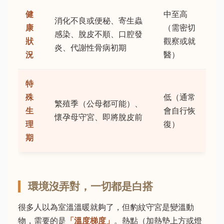
健
中至高
消化不良或便秘、寄生蟲
康
（需密切
感染、脫皮不順、口腔發
狀
觀察或就
炎、代謝性骨病初期
況
醫）
特
殊
低（通常
繁殖季（公母都可能）、
生
會自行恢
懷孕母守宮、即將脫皮前
理
復）
期
環境沒弄對，一切都是白搭
很多人以為室溫溫暖就夠了，但豹紋守宮是變溫動
物，需要的是
「溫度梯度」
。熱點（加熱墊上方或燈