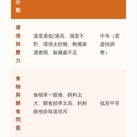
分
類
環
境
溫度過低/過高、濕度不
中等（需
與
對、環境太吵雜、剛搬家
盡快調
壓
適應期、躲藏處不足
整）
力
食
物
與
食物單一厭倦、餌料太
餵
大、餵食頻率太高、鈣粉
低至中等
食
維他命味道排斥
問
題