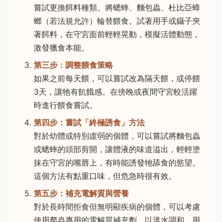
嘗試更換餌料種類。將蟋蟀、麵包蟲、杜比亞蟑
螂（若法規允許）輪替餵食。試著用手或鑷子夾
著餌料，在守宮面前輕輕晃動，模擬活體動態，
激發獵食本能。
第三步：調整餵食策略
如果之前每天餵，可以嘗試改為隔天餵，或停餵
3天，讓牠有飢餓感。在傍晚或夜間守宮較活躍
時進行餵食嘗試。
第四步：嘗試「終極誘食」方法
對於幼體或特別虛弱的個體，可以嘗試將麵包蟲
或蟋蟀的頭部剪開，讓體液的味道溢出，輕輕塗
抹在守宮的嘴唇上，有時能誘發牠舔食的慾望。
這個方法有點重口味，但危急時很有效。
第五步：補充電解質與營養
對於長時間拒食但無明顯疾病的個體，可以考慮
使用爬蟲專用的電解質補充劑，以溫水調和，用