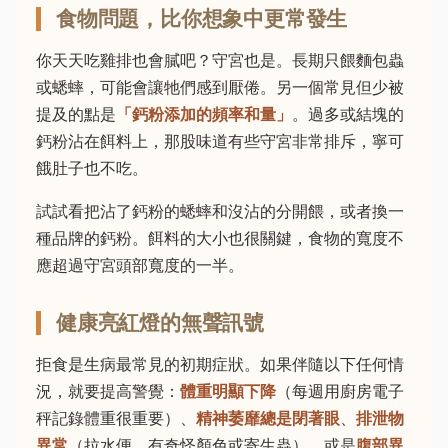
食物問題，比你想象中更常發生
你天天吃雞排也會膩吧？守宮也是。長期只餵麵包蟲
或蟋蟀，可能會讓牠們感到厭倦。另一個常見但少被
提及的點是
「鈣粉添加的頻率和量」
。過多或結塊的
鈣粉沾在餌料上，那股味道有些守宮非常排斥，寧可
餓肚子也不吃。
試試看把沾了鈣粉的蟋蟀和沒沾的分開餵，或者換一
種品牌的鈣粉。餌料的大小也很關鍵，食物的寬度不
應超過守宮頭部寬度的一半。
健康亮紅燈的無聲訊號
拒食是生病最常見的初期症狀。如果伴隨以下任何情
況，就要提高警覺：
體重明顯下降
（每週用廚房電子
秤記錄體重很重要）、
精神萎靡總是閉著眼
、
排泄物
異常
（拉水便、有奇怪顏色或寄生蟲）、或是
腹部異