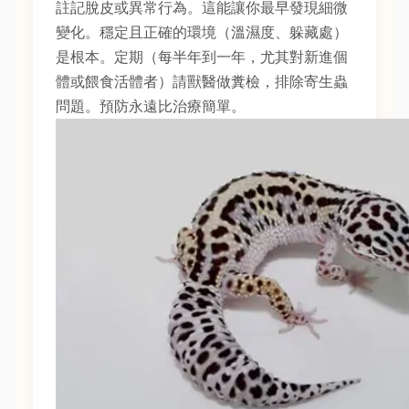
註記脫皮或異常行為。這能讓你最早發現細微
變化。穩定且正確的環境（溫濕度、躲藏處）
是根本。定期（每半年到一年，尤其對新進個
體或餵食活體者）請獸醫做糞檢，排除寄生蟲
問題。預防永遠比治療簡單。