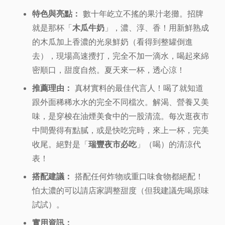
特色與亮點：
數十年屹立不搖的果汁老攤。招牌
就是那杯「
木瓜牛奶
」，濃、淳、香！用新鮮熟成
的木瓜加上香濃的光泉鮮奶（看得到整罐倒進
去），現場高速攪打，完全不加一滴水，喝起來綿
密順口，甜度自然。夏天來一杯，透心涼！
推薦理由：
真材實料的最佳代言人！喝了就知道
跟外面稀稀水水的完全不同檔次。解渴、營養又美
味，是穿梭在油煙美食中的一股清流。每次逛夜市
中間覺得有點膩，或是快吃完時，來上一杯，完美
收尾。絕對是「
瑞豐夜市必吃
」（喝）的清涼代
表！
搭配建議：
搭配任何炸物或重口味食物都絕配！
怕太濃的可以請店家調整甜度（但我建議先喝原味
試試）。
實用資訊：