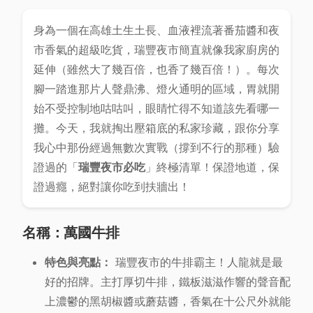
身為一個在高雄土生土長、血液裡流著番茄醬和夜
市香氣的超級吃貨，瑞豐夜市簡直就像我家廚房的
延伸（雖然大了幾百倍，也香了幾百倍！）。每次
腳一踏進那片人聲鼎沸、燈火通明的區域，胃就開
始不受控制地咕咕叫，眼睛忙得不知道該先看哪一
攤。今天，我就掏出壓箱底的私家珍藏，跟你分享
我心中那份經過無數次實戰（撐到不行的那種）驗
證過的「
瑞豐夜市必吃
」終極清單！保證地道，保
證過癮，絕對讓你吃到扶牆出！
名稱：萬國牛排
特色與亮點：
瑞豐夜市的牛排霸主！人龍就是最
好的招牌。主打厚切牛排，鐵板滋滋作響的聲音配
上濃鬱的黑胡椒醬或蘑菇醬，香氣在十公尺外就能