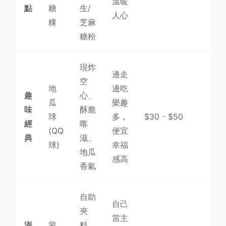
溫暖
點
糖
生/
人心
粿
芝麻
糖粉
現炸
邊走
空
地
邊吃
趣
心、
瓜
樂趣
味
酥脆
球
多，
$30 - $50
經
喀
(QQ
便宜
典
滋、
球)
幸福
地瓜
感高
香氣
自助
自己
夾
當主
澎
蒙
料、