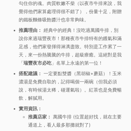
勾住你的魂。肉質軟嫩不柴（以夜市牛排來說，我
覺得他們家算處理得很不錯了），份量十足，附贈
的鐵板麵條吸飽醬汁也非常夠味。
推薦理由：
經典中的經典！沒吃過萬國牛排，別
說你來過瑞豐夜市！那種夜市牛排特有的鑊氣和滿
足感，他們家發揮得淋漓盡致。特別是工作累了一
天，來一份熱騰騰的牛排，超級療癒。這絕對是我
「
瑞豐夜市必吃
」名單上永遠的第一位！
搭配建議：
一定要點雙醬（黑胡椒+蘑菇）！玉米
濃湯是免費自取的，記得喝個一兩碗（但我必須
說，有時候湯太稀，碰運氣啦）。紅茶也是免費暢
飲，解膩用。
實用資訊：
推薦店家：
萬國牛排 (位置超好找，就在主要
通道上，看人最多那攤就對了)