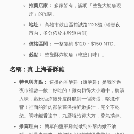
推薦店家：
多家皆有，認明「整隻大魷魚現
炸」的招牌。
地址：
高雄市鼓山區裕誠路1128號 (瑞豐夜
市內，多分佈於主幹道兩側)
價格區間：
一整隻約 $120 - $150 NTD。
必點：
整隻酥炸魷魚（椒鹽口味）。
名稱：真 上海香酥雞
特色與亮點：
這攤的香酥雞（鹽酥雞）是我吃過
夜市裡數一數二好吃的！雞肉切得大小適中，醃漬
入味，裹粉油炸後外皮酥脆到一個誇張，喀滋作
響！裡面的雞肉卻依舊保持鮮嫩多汁，完全不乾
柴。調味鹹香適中，九層塔給得大方，香氣撲鼻。
推薦理由：
簡單的鹽酥雞能做到外酥內嫩不油