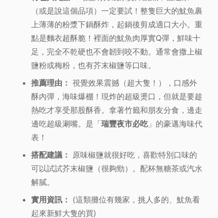
（或是說這個品項）一定要試！整隻巨大的魷魚裹
上薄薄的粉漿下鍋酥炸，起鍋後剪成適口大小。重
點是麵衣超酥脆！裡面的魷魚肉厚實Q彈，鮮味十
足，完全不乾硬也不會韌到咬不動。通常會撒上椒
鹽粉或梅粉，也有芥末椒鹽等口味。
推薦理由：
視覺效果震撼（超大隻！），口感外
酥內彈，海味爆棚！現炸的超級燙口，但就是要趁
熱吃才享受那股酥香。拿著竹籤和朋友分食，邊走
邊吃超級涮嘴。是「
瑞豐夜市必吃
」的豪邁海味代
表！
搭配建議：
原味椒鹽就很好吃，喜歡特別口味的
可以試試芥末椒鹽（很夠勁）。配杯無糖茶或汽水
解膩。
實用資訊：
(這類攤位有幾家，挑人多的、魷魚看
起來新鮮大隻的買)