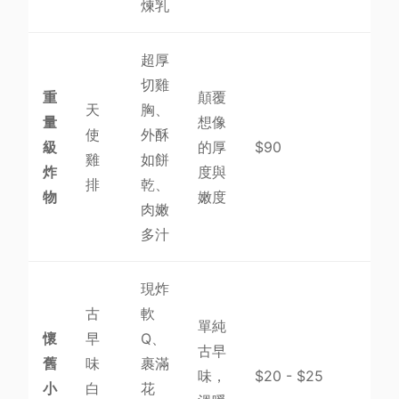
煉乳
超厚
切雞
重
顛覆
天
胸、
量
想像
使
外酥
級
的厚
$90
雞
如餅
炸
度與
排
乾、
物
嫩度
肉嫩
多汁
現炸
古
軟
單純
懷
早
Q、
古早
舊
味
裹滿
味，
$20 - $25
小
白
花