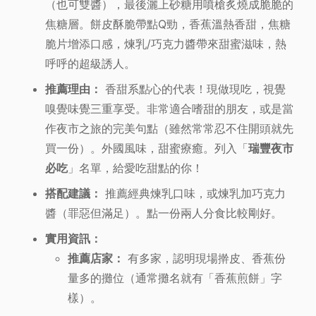
（也可雙醬），最後灑上砂糖用噴槍炙燒成脆脆的
焦糖層。餅皮酥脆帶點Q勁，香蕉溫熱香甜，焦糖
脆片增添口感，煉乳/巧克力醬帶來甜蜜滋味，熱
呼呼的超級誘人。
推薦理由：
香甜系點心的代表！現做現吃，視覺
嗅覺味覺三重享受。非常適合嗜甜的朋友，或是當
作夜市之旅的完美句點（雖然常常忍不住開頭就先
買一份）。外國風味，甜蜜療癒。列入「
瑞豐夜市
必吃
」名單，給愛吃甜點的你！
搭配建議：
推薦經典煉乳口味，或煉乳加巧克力
醬（罪惡但滿足）。點一份兩人分食比較剛好。
實用資訊：
推薦店家：
有多家，認明現場擀皮、香蕉份
量多的攤位（通常攤名就有「香蕉煎餅」字
樣）。