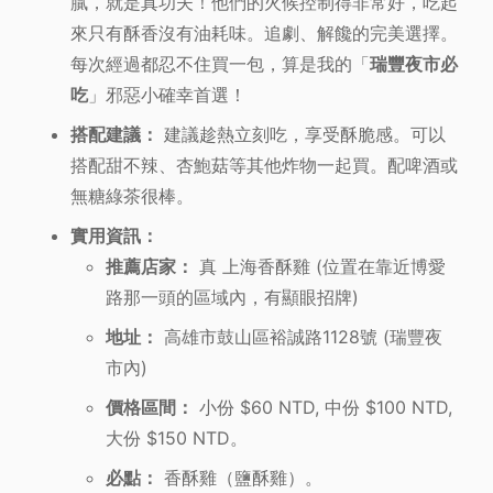
膩，就是真功夫！他們的火候控制得非常好，吃起
來只有酥香沒有油耗味。追劇、解饞的完美選擇。
每次經過都忍不住買一包，算是我的「
瑞豐夜市必
吃
」邪惡小確幸首選！
搭配建議：
建議趁熱立刻吃，享受酥脆感。可以
搭配甜不辣、杏鮑菇等其他炸物一起買。配啤酒或
無糖綠茶很棒。
實用資訊：
推薦店家：
真 上海香酥雞 (位置在靠近博愛
路那一頭的區域內，有顯眼招牌)
地址：
高雄市鼓山區裕誠路1128號 (瑞豐夜
市內)
價格區間：
小份 $60 NTD, 中份 $100 NTD,
大份 $150 NTD。
必點：
香酥雞（鹽酥雞）。