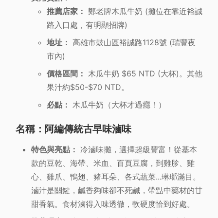
推薦店家：
鄭老牌木瓜牛奶 (攤位在靠近裕誠
路入口處，有明顯招牌)
地址：
高雄市鼓山區裕誠路1128號 (瑞豐夜
市內)
價格區間：
木瓜牛奶 $65 NTD (大杯)。其他
果汁約$50-$70 NTD。
必點：
木瓜牛奶（大杯才過癮！）
名稱：阿編傳統古早味滷味
特色與亮點：
冷滷味攤，選擇超級豐富！從基本
款的豆乾、海帶、米血、百頁豆腐，到雞胗、雞
心、雞爪、鴨翅、豬耳朵、各式蔬菜...琳瑯滿目。
滷汁是關鍵，鹹香夠味卻不死鹹，帶點中藥材的甘
甜香氣。食材滷得入味透徹，軟硬度恰到好處。