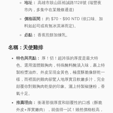
地址：
高雄市鼓山區裕誠路1128號 (瑞豐夜
市內，多集中在某幾條通道)
價格區間：
約 $70 - $90 NTD (依口味、加
料如起司或有無冰淇淋而定)。
必點：
香蕉煎餅加煉乳。
名稱：天使雞排
特色與亮點：
厚！切！超誇張的厚度是最大特
色。選用溫體雞胸肉，特殊醃料醃漬入味，裹上特
製粉漿油炸。外皮呈現金黃色，極度酥脆像餅乾一
樣，而裡面的雞肉卻驚人地厚實且軟嫩多汁，完全
顛覆你對雞胸肉乾柴的印象。灑上特製椒鹽粉，香
氣十足。
推薦理由：
衝著那個厚度和顛覆性的口感（酥脆
外皮+厚實嫩肉），就值得一試！雖然價格較高，