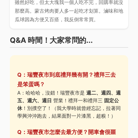
雖然好吃，但太大塊我一個人吃不完，回購率就沒
那麼高。蒙古烤肉要人多一起吃才划算。滷味和地
瓜球因為方便又百搭，我反倒常常買。
Q&A 時間！大家常問的...
Q：瑞豐夜市到底禮拜幾有開？禮拜三去
是笨蛋嗎？
A：哈哈哈，沒錯！瑞豐夜市是
週二、週四、週
五、週六、週日
營業！禮拜一和禮拜三
固定公
休
！別撲空了！（我大學時就曾經忘記，拉著同
學興沖沖跑去，結果面對一片漆黑，超糗！）
Q：瑞豐夜市怎麼去最方便？開車會很噩