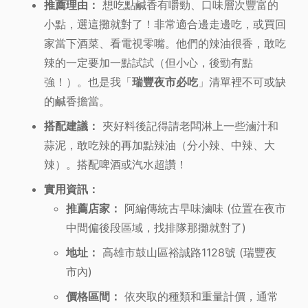
推薦理由：
想吃點鹹香有嚼勁、口味層次豐富的
小點，選這攤就對了！非常適合邊走邊吃，或買回
家當下酒菜、看電視零嘴。他們的辣油很香，敢吃
辣的一定要加一點試試（但小心，後勁有點
強！）。也是我「
瑞豐夜市必吃
」清單裡不可或缺
的鹹香擔當。
搭配建議：
夾好料後記得請老闆淋上一些滷汁和
蒜泥，敢吃辣的再加點辣油（分小辣、中辣、大
辣）。搭配啤酒或汽水超讚！
實用資訊：
推薦店家：
阿編傳統古早味滷味 (位置在夜市
中間偏後段區域，找排隊那攤就對了)
地址：
高雄市鼓山區裕誠路1128號 (瑞豐夜
市內)
價格區間：
依夾取的種類和重量計價，通常