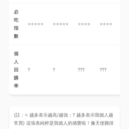
必
吃
⭐⭐⭐⭐⭐
⭐⭐⭐⭐⭐
⭐⭐⭐⭐
⭐⭐⭐⭐
⭐⭐
指
數
個
人
回
?
?
???
???
???
購
率
(註：⭐ 越多表示越高/越強；? 越多表示我個人越
常買) 這張表純粹是我個人的感覺啦！像天使雞排