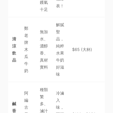
鑊氣
表！
十足
解膩
鄭
無加
聖
老
清
水、
品，
牌
涼
濃醇
純粹
木
$65 (大杯)
飲
香、
水果
瓜
品
真材
牛奶
牛
實料
好滋
奶
味
種類
阿
冷滷
繁
編
入
鹹
多、
古
味，
香
滷汁