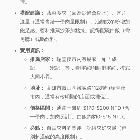
擇。
搭配建議：
蔬菜多夾（因為炒過會縮水）、肉片
適量（通常會給一份肉量限制）、油麵或冬粉增加
飽足感。醬料推薦沙茶加點辣。記得配碗白飯（需
另購）或喝飲料。
實用資訊：
推薦店家：
瑞豐夜市內有幾家，如「成
記」、「宋記」等，看哪家順眼排哪家，模式
大同小異。
地址：
高雄市鼓山區裕誠路1128號 (瑞豐夜
市內，通常有較明顯的店面或攤位)。
價格區間：
通常一盤約 $170-$200 NTD (含
一份肉，加肉另計)。白飯約$10-$15 NTD。
必點：
自由夾料的樂趣！記得夾好夾滿（但
別超過碗的高度限制）。