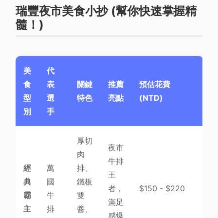
瑞豐夜市美食小抄 (幫你快速掌握精
髓！)
美
代
食
表
關鍵
推薦
預估花費
型
選
特色
亮點
(NTD)
別
手
厚切
夜市
肉
牛排
經
萬
排、
王
典
國
鐵板
者，
$150 - $220
霸
牛
雙
滿足
主
排
醬、
感爆