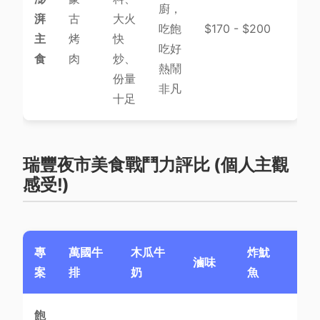
廚，
湃
古
大火
吃飽
$170 - $200
主
烤
快
吃好
食
肉
炒、
熱鬧
份量
非凡
十足
瑞豐夜市美食戰鬥力評比 (個人主觀
感受!)
專
萬國牛
木瓜牛
炸魷
香
滷味
案
排
奶
魚
雞
飽