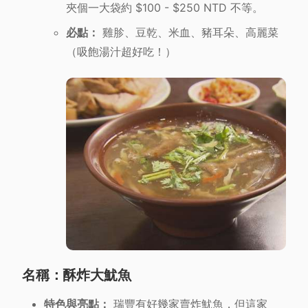
夾個一大袋約 $100 - $250 NTD 不等。
必點：
雞胗、豆乾、米血、豬耳朵、高麗菜
（吸飽湯汁超好吃！）
名稱：酥炸大魷魚
特色與亮點：
瑞豐有好幾家賣炸魷魚，但這家