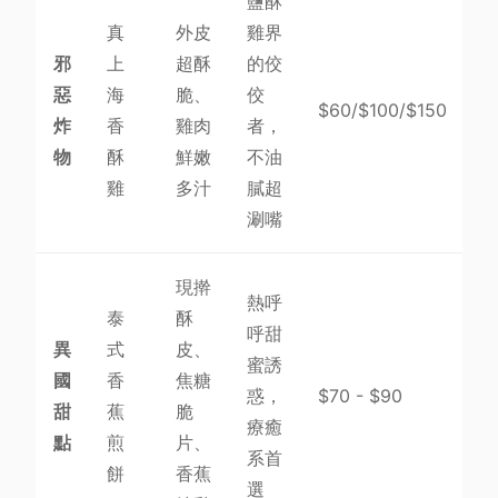
鹽酥
真
外皮
雞界
邪
上
超酥
的佼
惡
海
脆、
佼
$60/$100/$150
炸
香
雞肉
者，
物
酥
鮮嫩
不油
雞
多汁
膩超
涮嘴
現擀
熱呼
泰
酥
呼甜
異
式
皮、
蜜誘
國
香
焦糖
惑，
$70 - $90
甜
蕉
脆
療癒
點
煎
片、
系首
餅
香蕉
選