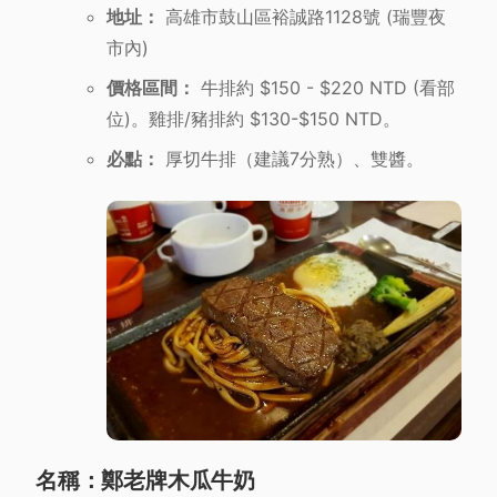
地址：
高雄市鼓山區裕誠路1128號 (瑞豐夜
市內)
價格區間：
牛排約 $150 - $220 NTD (看部
位)。雞排/豬排約 $130-$150 NTD。
必點：
厚切牛排（建議7分熟）、雙醬。
名稱：鄭老牌木瓜牛奶