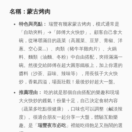
名稱：蒙古烤肉
特色與亮點：
瑞豐有幾家蒙古烤肉，模式通常是
「自助夾料」→「師傅大火快炒」。顧客自己拿大
碗，從琳瑯滿目的蔬菜（高麗菜、豆芽、青椒、洋
蔥、空心菜...）、肉類（豬牛羊雞肉片）、火鍋
料、麵類（油麵、冬粉）中自由搭配，夾得滿滿一
碗。然後交給師傅在超大圓形鐵板上，加上你選的
醬料（沙茶、蒜味、辣味等），用長筷子大火快
炒，香氣四溢，場面壯觀！最後炒好超大一盤。
推薦理由：
吃的就是那個自由搭配的樂趣和現場
大火快炒的鑊氣！份量十足，自己決定食材內容
（蔬菜多吃點很健康），口味也可以調整（鹹淡辣
度）。很適合朋友一起分享一大盤，體驗互動樂
趣。是「
瑞豐夜市必吃
」裡能吃得飽足又熱鬧的選