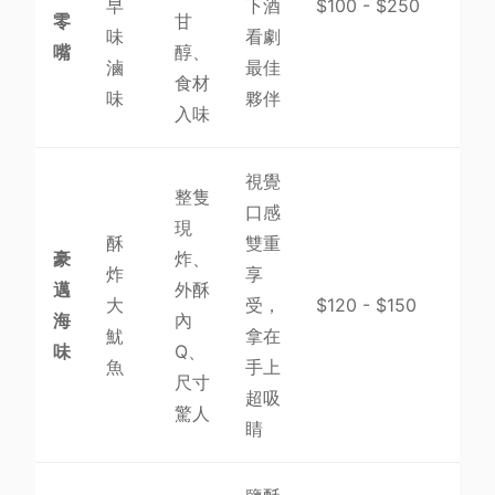
早
下酒
$100 - $250
零
甘
味
看劇
嘴
醇、
滷
最佳
食材
味
夥伴
入味
視覺
整隻
口感
現
酥
雙重
豪
炸、
炸
享
邁
外酥
大
受，
$120 - $150
海
內
魷
拿在
味
Q、
魚
手上
尺寸
超吸
驚人
睛