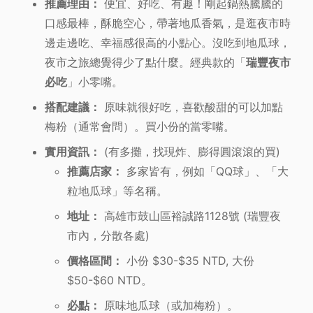
推薦理由：
便宜、好吃、有趣！剛起鍋熱騰騰的
口感最棒，酥脆空心，帶著地瓜香氣，是逛夜市時
邊走邊吃、幸福感很高的小點心。沒吃到地瓜球，
夜市之旅總覺得少了點什麼。經典款的「
瑞豐夜市
必吃
」小零嘴。
搭配建議：
原味就很好吃，喜歡酸甜的可以加點
梅粉（通常會問）。買小份的當零嘴。
實用資訊：
(有多攤，找現炸、膨得圓滾滾的買)
推薦店家：
多家皆有，例如「QQ球」、「大
粒地瓜球」等名稱。
地址：
高雄市鼓山區裕誠路1128號 (瑞豐夜
市內，分散各處)
價格區間：
小份 $30-$35 NTD, 大份
$50-$60 NTD。
必點：
原味地瓜球（或加梅粉）。