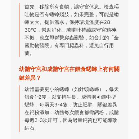
首先，移除所有食物，讓守宮休息。檢查嘔
吐物是否有蟋蟀殘肢，如果完整，可能是蟋
蟀太大。提供溫水，保持環境溫度在28-
30°C，幫助消化。若嘔吐持續或守宮精神
不振，應立即聯繫爬蟲獸醫，如台北的「全
國動物醫院」有專門爬蟲科，避免自行用
藥。
幼體守宮和成體守宮在餵食蟋蟀上有何關
鍵差異？
幼體需要更小的蟋蟀（如針頭蟋蟀），每天
餵食1-2隻，以支持生長。成體則可餵中型
蟋蟀，每兩天3-4隻，防止肥胖。關鍵差異
在鈣粉添加：幼體每次餵食都需鈣粉，成體
每週2-3次即可，因為過量鈣質也可能導致
結石。