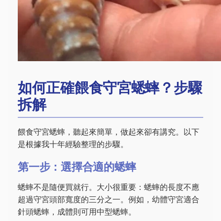
如何正確餵食守宮蟋蟀？步驟
拆解
餵食守宮蟋蟀，聽起來簡單，做起來卻有講究。以下
是根據我十年經驗整理的步驟。
第一步：選擇合適的蟋蟀
蟋蟀不是隨便買就行。大小很重要：蟋蟀的長度不應
超過守宮頭部寬度的三分之一。例如，幼體守宮適合
針頭蟋蟀，成體則可用中型蟋蟀。