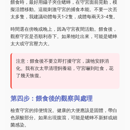
餵食時，最好用鑷子夾住蟋蟀，在守宮面前晃動，模
擬活體移動。這能刺激守宮的捕食本能。不要一次丟
太多隻，我建議幼體每天1-2隻，成體每兩天3-4隻。
時間選在傍晚或晚上，因為守宮夜間活動。餵食後，
觀察守宮是否順利吞下。如果牠吐出來，可能是蟋蟀
太大或守宮壓力大。
注意：餵食後不要立即打擾守宮，讓牠安靜消
化。我有次太早清理飼養箱，守宮嚇到吐食，花
了幾天恢復。
第四步：餵食後的觀察與處理
檢查守宮的排便情況。健康的大便應該是固體，帶白
色尿酸部分。如果出現腹瀉，可能是蟋蟀不新鮮或細
菌感染。