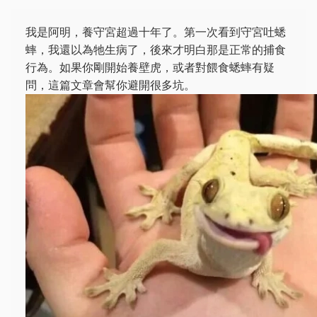
我是阿明，養守宮超過十年了。第一次看到守宮吐蟋
蟀，我還以為牠生病了，後來才明白那是正常的捕食
行為。如果你剛開始養壁虎，或者對餵食蟋蟀有疑
問，這篇文章會幫你避開很多坑。