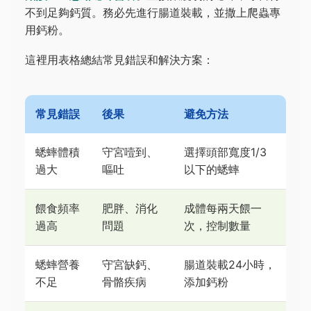
不到足夠鈣質。務必先進行腸道裝載，並撒上爬蟲專
用鈣粉。
這裡用表格總結常見錯誤和解決方案：
常見錯誤
後果
避免方法
蟋蟀體積
守宮噎到、
選擇頭部寬度1/3
過大
嘔吐
以下的蟋蟀
餵食頻率
肥胖、消化
成體每兩天餵一
過高
問題
次，控制數量
蟋蟀營養
守宮缺鈣、
腸道裝載24小時，
不足
骨骼疾病
添加鈣粉