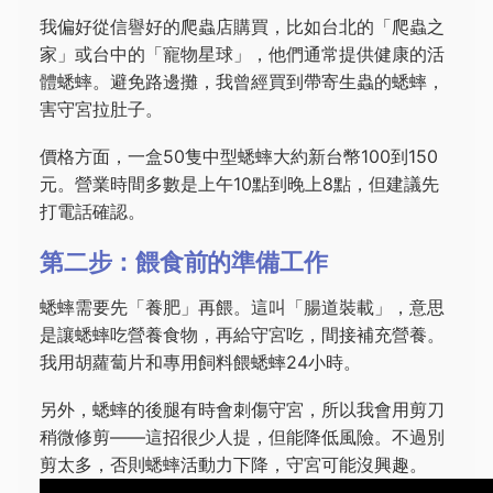
我偏好從信譽好的爬蟲店購買，比如台北的「爬蟲之
家」或台中的「寵物星球」，他們通常提供健康的活
體蟋蟀。避免路邊攤，我曾經買到帶寄生蟲的蟋蟀，
害守宮拉肚子。
價格方面，一盒50隻中型蟋蟀大約新台幣100到150
元。營業時間多數是上午10點到晚上8點，但建議先
打電話確認。
第二步：餵食前的準備工作
蟋蟀需要先「養肥」再餵。這叫「腸道裝載」，意思
是讓蟋蟀吃營養食物，再給守宮吃，間接補充營養。
我用胡蘿蔔片和專用飼料餵蟋蟀24小時。
另外，蟋蟀的後腿有時會刺傷守宮，所以我會用剪刀
稍微修剪——這招很少人提，但能降低風險。不過別
剪太多，否則蟋蟀活動力下降，守宮可能沒興趣。