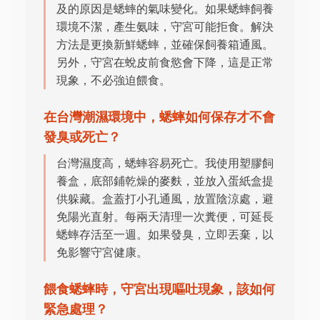
及的原因是蟋蟀的氣味變化。如果蟋蟀飼養
環境不潔，產生氨味，守宮可能拒食。解決
方法是更換新鮮蟋蟀，並確保飼養箱通風。
另外，守宮在蛻皮前食慾會下降，這是正常
現象，不必強迫餵食。
在台灣潮濕環境中，蟋蟀如何保存才不會
發臭或死亡？
台灣濕度高，蟋蟀容易死亡。我使用塑膠飼
養盒，底部鋪乾燥的麥麩，並放入蛋紙盒提
供躲藏。盒蓋打小孔通風，放置陰涼處，避
免陽光直射。每兩天清理一次糞便，可延長
蟋蟀存活至一週。如果發臭，立即丟棄，以
免影響守宮健康。
餵食蟋蟀時，守宮出現嘔吐現象，該如何
緊急處理？