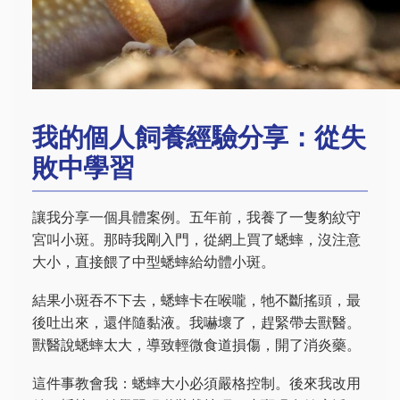
我的個人飼養經驗分享：從失
敗中學習
讓我分享一個具體案例。五年前，我養了一隻豹紋守
宮叫小斑。那時我剛入門，從網上買了蟋蟀，沒注意
大小，直接餵了中型蟋蟀給幼體小斑。
結果小斑吞不下去，蟋蟀卡在喉嚨，牠不斷搖頭，最
後吐出來，還伴隨黏液。我嚇壞了，趕緊帶去獸醫。
獸醫說蟋蟀太大，導致輕微食道損傷，開了消炎藥。
這件事教會我：蟋蟀大小必須嚴格控制。後來我改用