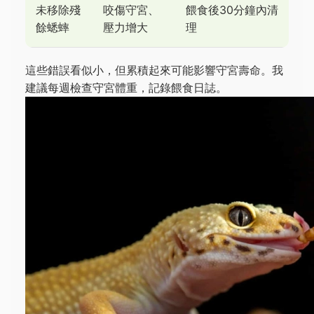
未移除殘
咬傷守宮、
餵食後30分鐘內清
餘蟋蟀
壓力增大
理
這些錯誤看似小，但累積起來可能影響守宮壽命。我
建議每週檢查守宮體重，記錄餵食日誌。