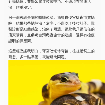
針頭蟋蟀，並學習腸道裝載技巧。小斑現在健康活
潑，體重穩定。
另一個教訓是關於蟋蟀來源。我曾貪便宜從夜市買蟋
蟀，結果那些蟋蟀沾了灰塵，小斑吃了後拉肚子。獸
醫診斷是細菌感染，治療了兩週。從此我只從信任的
店家購買，並參考台灣爬蟲協會的建議，選擇有檢疫
證明的供應商。
這些經歷讓我明白，守宮吐蟋蟀背後，往往是飼主的
疏忽。多一點準備，就能避免問題。