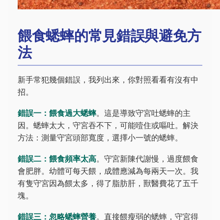
餵食蟋蟀的常見錯誤與避免方
法
新手常犯幾個錯誤，我列出來，你對照看看有沒有中
招。
錯誤一：餵食過大蟋蟀
。這是導致守宮吐蟋蟀的主
因。蟋蟀太大，守宮吞不下，可能噎住或嘔吐。解決
方法：測量守宮頭部寬度，選擇小一號的蟋蟀。
錯誤二：餵食頻率太高
。守宮新陳代謝慢，過度餵食
會肥胖。幼體可每天餵，成體應減為每兩天一次。我
有隻守宮因為餵太多，得了脂肪肝，獸醫費花了五千
塊。
錯誤三：忽略蟋蟀營養
。直接餵瘦弱的蟋蟀，守宮得