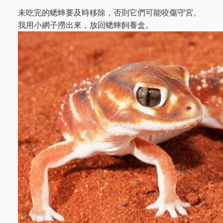
未吃完的蟋蟀要及時移除，否則它們可能咬傷守宮。
我用小網子撈出來，放回蟋蟀飼養盒。