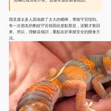
虎嘔吐或消化不良。這通常源於餵食錯誤。
我見過太多人因為餵了太大的蟋蟀，導致守宮噎到。
有一次朋友的豹紋守宮就因此差點窒息，送醫才救回
來。所以，理解這個詞，重點在於掌握安全的餵食方
法。