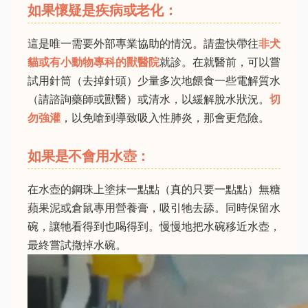
如果懷疑是疾病或老化：
這是唯一需要外部專業協助的情況。請盡快帶往
非犬
貓或有小動物專科的獸醫院
就診。在就醫前，可以嘗
試用針筒（去掉針頭）少量多次地餵食一些電解質水
（請諮詢藥師或獸醫）或清水，以緩解脫水狀況。
切
勿強灌
，以免嗆到導致吸入性肺炎，那會更危險。
如果是不會用水壺：
在水壺的鋼珠上塗抹一點點（真的只要一點點）無糖
蘋果泥或倉鼠專用營養膏，吸引牠去舔。同時保留水
碗，讓牠看得到也喝得到。慢慢地把水碗移近水壺，
最終嘗試撤掉水碗。