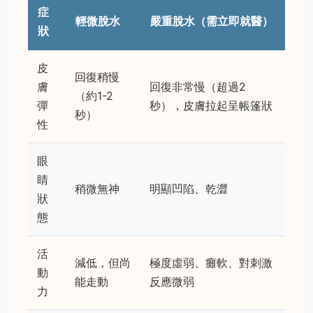
症
輕微脫水
嚴重脫水（需立即就醫）
狀
皮
回復稍慢
膚
回復非常慢（超過2
（約1-2
彈
秒），皮膚拉起呈帳篷狀
秒）
性
眼
睛
稍微無神
明顯凹陷、乾澀
狀
態
活
減低，但尚
極度虛弱、癱軟、對刺激
動
能走動
反應微弱
力