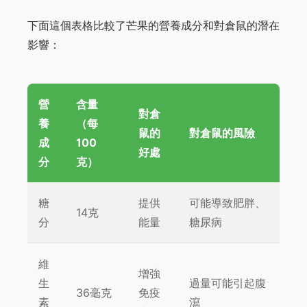
下面這個表格比較了芒果的營養成分和對倉鼠的潛在
影響：
營
含量
對倉
養
（每
鼠的
對倉鼠的風險
成
100
好處
分
克）
糖
提供
可能導致肥胖、
14克
分
能量
糖尿病
維
增強
生
過量可能引起腹
36毫克
免疫
素
瀉