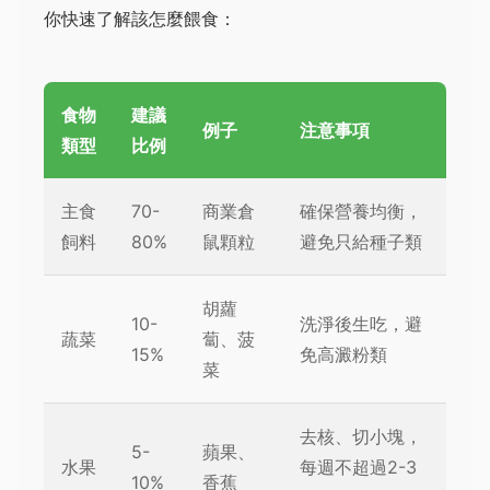
你快速了解該怎麼餵食：
食物
建議
例子
注意事項
類型
比例
主食
70-
商業倉
確保營養均衡，
飼料
80%
鼠顆粒
避免只給種子類
胡蘿
10-
洗淨後生吃，避
蔬菜
蔔、菠
15%
免高澱粉類
菜
去核、切小塊，
5-
蘋果、
水果
每週不超過2-3
10%
香蕉