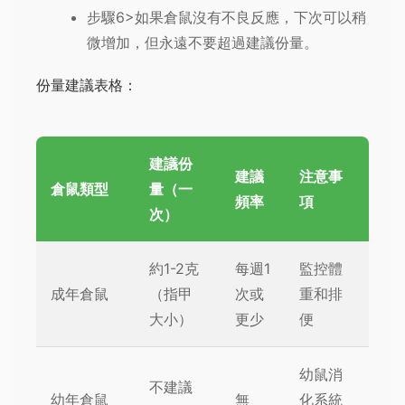
步驟6>如果倉鼠沒有不良反應，下次可以稍
微增加，但永遠不要超過建議份量。
份量建議表格：
建議份
建議
注意事
倉鼠類型
量（一
頻率
項
次）
約1-2克
每週1
監控體
成年倉鼠
（指甲
次或
重和排
大小）
更少
便
幼鼠消
不建議
幼年倉鼠
無
化系統