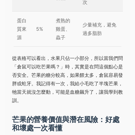
次
蛋白
煮熟的
少量補充，避免
質來
5%
雞蛋、
過多脂肪
源
蟲子
從表格可以看出，水果只佔一小部分，所以當我們問
「倉鼠可以吃芒果嗎？」時，其實是在問這個點心是
否安全。芒果的糖分較高，如果餵太多，倉鼠容易發
胖或蛀牙。我記得有一次，我給小毛吃了半塊芒果，
牠當天就沒怎麼動，可能是血糖飆升了，讓我學到教
訓。
芒果的營養價值與潛在風險：好處
和壞處一次看懂