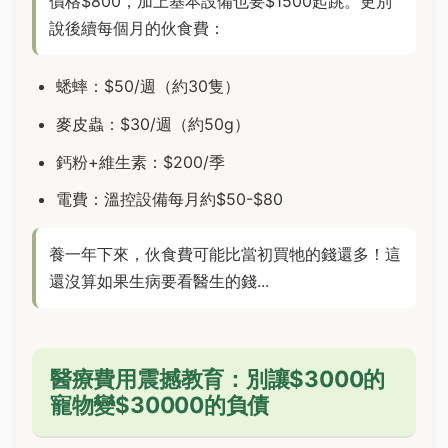
價格$800，加上基本設備也要$1500起跳。更別
說後續每個月的伙食費：
蟋蟀：$50/週（約30隻）
麥皮蟲：$30/週（約50g）
鈣粉+維生素：$200/季
電費：溫控設備每月約$50-$80
養一年下來，伙食費可能比當初買牠的錢還多！這
還沒算如果生病要看醫生的錢...
醫療費用震撼教育：別讓$3000的
寵物變$30000的負債