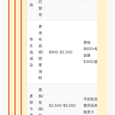
巴
病
變
形
糞
便
寄
有
糞檢
生
蟲
$600+驅
蟲
體/
$900-$2,500
蟲藥
感
體
$300/週
染
重
減
輕
腹
產
脹/
手術取蛋
卵
焦
$2,500-$5,000
費用高風
卡
躁/
險更大