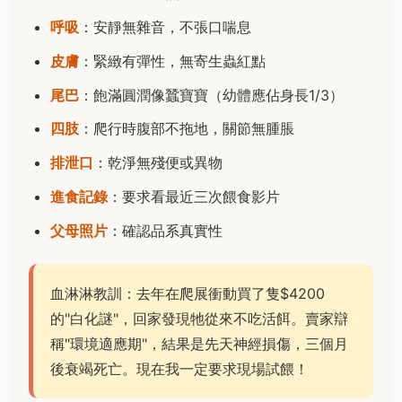
呼吸
：安靜無雜音，不張口喘息
皮膚
：緊緻有彈性，無寄生蟲紅點
尾巴
：飽滿圓潤像蠶寶寶（幼體應佔身長1/3）
四肢
：爬行時腹部不拖地，關節無腫脹
排泄口
：乾淨無殘便或異物
進食記錄
：要求看最近三次餵食影片
父母照片
：確認品系真實性
血淋淋教訓：去年在爬展衝動買了隻$4200
的"白化謎"，回家發現牠從來不吃活餌。賣家辯
稱"環境適應期"，結果是先天神經損傷，三個月
後衰竭死亡。現在我一定要求現場試餵！