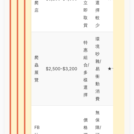
爬
立
選
店
即
擇
取
較
貨
少
環
特
境
惠
吵
爬
組
雜/
蟲
合/
$2,500-$3,200
易
★★★☆☆
展
多
衝
覽
樣
動
選
消
擇
費
無
價
保
FB
格
障/