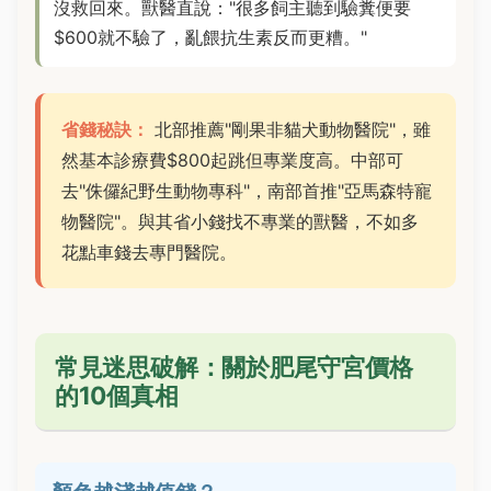
沒救回來。獸醫直說："很多飼主聽到驗糞便要
$600就不驗了，亂餵抗生素反而更糟。"
省錢秘訣：
北部推薦"剛果非貓犬動物醫院"，雖
然基本診療費$800起跳但專業度高。中部可
去"侏儸紀野生動物專科"，南部首推"亞馬森特寵
物醫院"。與其省小錢找不專業的獸醫，不如多
花點車錢去專門醫院。
常見迷思破解：關於肥尾守宮價格
的10個真相