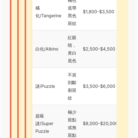
橘色
橘
底帶
$1,800-$3,500
$3,0
化/Tangerine
黑色
斑紋
紅眼
睛，
白化/Albino
$2,500-$4,500
$4,0
黃白
底色
不規
則斷
謎/Puzzle
$3,500-$6,000
$6,0
裂斑
紋
極少
超級
斑點
謎/Super
$8,000-$20,000+
$15,
或無
Puzzle
斑點