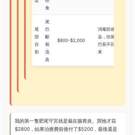
蛋
拒
食
尾
尾
巴
消毒防感
部
斷
染，但尾
$800-$2,000
自
裂
巴長不回
割
流
來
血
我的第一隻肥尾守宮就是栽在腸胃炎。買牠才花
$2800，結果治療費前後付了$5200，最後還是