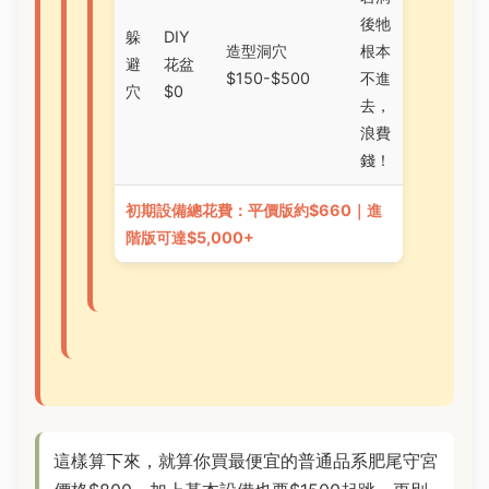
後牠
躲
DIY
造型洞穴
根本
避
花盆
$150-$500
不進
穴
$0
去，
浪費
錢！
初期設備總花費：平價版約$660｜進
階版可達$5,000+
這樣算下來，就算你買最便宜的普通品系肥尾守宮