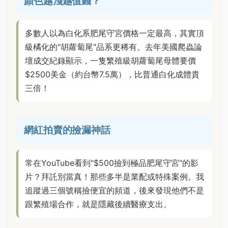
顏色越淺越值錢？
多數人以為白化系肥尾守宮價格一定最高，其實頂
級橘化的"胡蘿蔔尾"品系更稀有。去年美國爬蟲論
壇成交紀錄顯示，一隻繁殖級胡蘿蔔尾母體要價
$2500美金（約台幣7.5萬），比普通白化成體貴
三倍！
網紅拍賣的撿漏神話
常在YouTube看到"$500撿到極品肥尾守宮"的影
片？拜託別當真！那些多半是業配或特殊案例。我
追蹤過三個號稱撿便宜的頻道，後來發現他們不是
跟繁殖場合作，就是隱藏後續醫療支出。