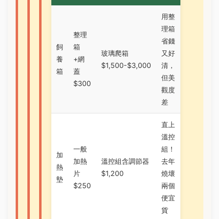
用整
理箱
整理
省錢
飼
箱
玻璃爬箱
又好
養
+網
$1,500-$3,000
清，
箱
蓋
但美
$300
觀度
差
直上
溫控
一般
組！
加
加熱
溫控組含調節器
去年
熱
片
$1,200
燒壞
墊
$250
兩個
便宜
貨