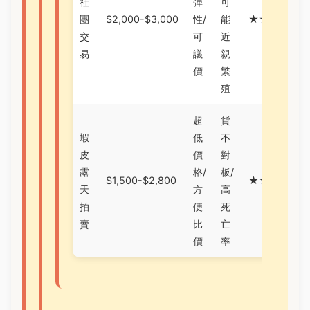
社
彈
可
團
$2,000-$3,000
性/
能
★★★★☆
交
可
近
易
議
親
價
繁
殖
超
貨
蝦
低
不
皮
價
對
露
格/
板/
$1,500-$2,800
★★★★★
天
方
高
拍
便
死
賣
比
亡
價
率