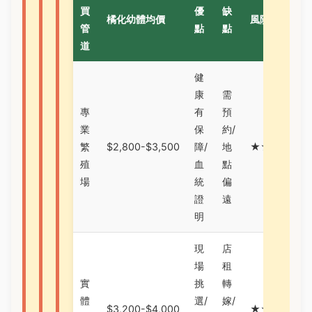
買
優
缺
橘化幼體均價
風險指數
管
點
點
道
健
康
需
專
有
預
業
保
約/
繁
$2,800-$3,500
障/
地
★☆☆☆☆
殖
血
點
場
統
偏
證
遠
明
現
店
場
租
實
挑
轉
體
選/
嫁/
$3,200-$4,000
★★☆☆☆