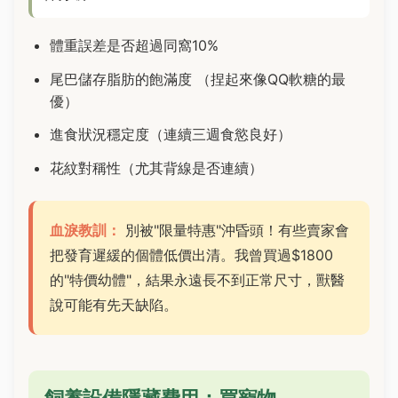
體重誤差是否超過同窩10%
尾巴儲存脂肪的飽滿度 （捏起來像QQ軟糖的最
優）
進食狀況穩定度（連續三週食慾良好）
花紋對稱性（尤其背線是否連續）
血淚教訓：
別被"限量特惠"沖昏頭！有些賣家會
把發育遲緩的個體低價出清。我曾買過$1800
的"特價幼體"，結果永遠長不到正常尺寸，獸醫
說可能有先天缺陷。
飼養設備隱藏費用：買寵物