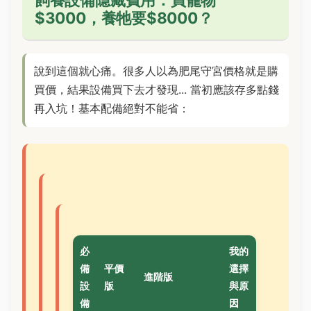
$3000，養牠要$8000？
說到這個就心痛。很多人以為肥尾守宮價格就是購
買價，結果設備買下去才發現... 當初應該存多點錢
再入坑！基本配備絕對不能省：
必
我的
備
平價
選擇
進階版
設
版
與原
備
因