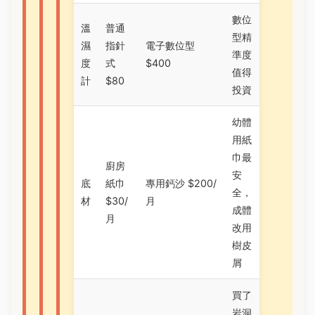
數位
溫
普通
型精
濕
指針
電子數位型
準度
度
式
$400
值得
計
$80
投資
幼體
用紙
巾最
廚房
安
底
紙巾
專用鈣沙 $200/
全，
材
$30/
月
成體
月
改用
樹皮
屑
買了
岩洞