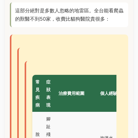
這部分絕對是多數人忽略的地雷區。全台能看爬蟲
的獸醫不到50家，收費比貓狗醫院貴很多：
常
症
見
狀
治療費用範圍
個人經驗
疾
表
病
現
腳
趾
脫
殘
泡溫水