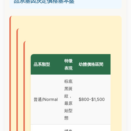
品系基因決定價格基本盤
特徵
品系類型
幼體價格區間
成體
表現
棕底
黑斑
紋，
普通/Normal
$800-$1,500
$1,2
最原
始型
態