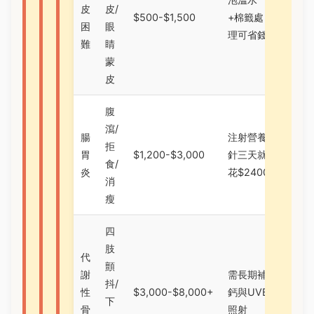
皮
皮/
$500-$1,500
+棉籤處
困
眼
理可省錢
難
睛
蒙
皮
腹
瀉/
腸
注射營養
拒
胃
$1,200-$3,000
針三天就
食/
炎
花$2400
消
瘦
四
肢
代
顫
謝
需長期補
抖/
性
$3,000-$8,000+
鈣與UVB
下
骨
照射