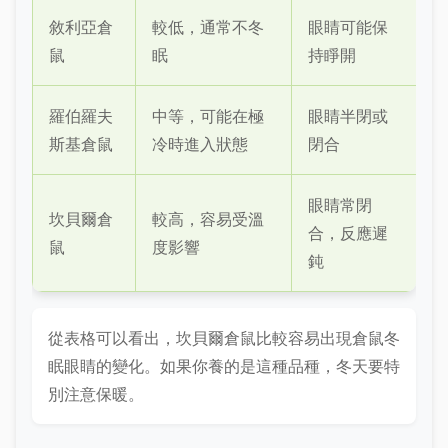
敘利亞倉
較低，通常不冬
眼睛可能保
鼠
眠
持睜開
羅伯羅夫
中等，可能在極
眼睛半閉或
斯基倉鼠
冷時進入狀態
閉合
眼睛常閉
坎貝爾倉
較高，容易受溫
合，反應遲
鼠
度影響
鈍
從表格可以看出，坎貝爾倉鼠比較容易出現倉鼠冬
眠眼睛的變化。如果你養的是這種品種，冬天要特
別注意保暖。