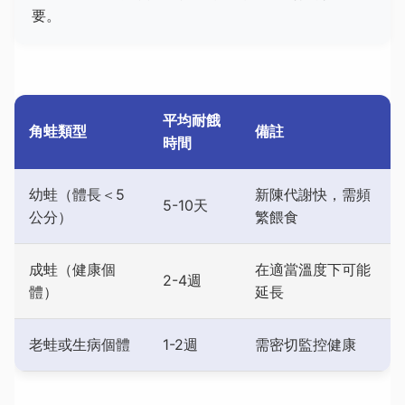
要。
平均耐餓
角蛙類型
備註
時間
幼蛙（體長＜5
新陳代謝快，需頻
5-10天
公分）
繁餵食
成蛙（健康個
在適當溫度下可能
2-4週
體）
延長
老蛙或生病個體
1-2週
需密切監控健康