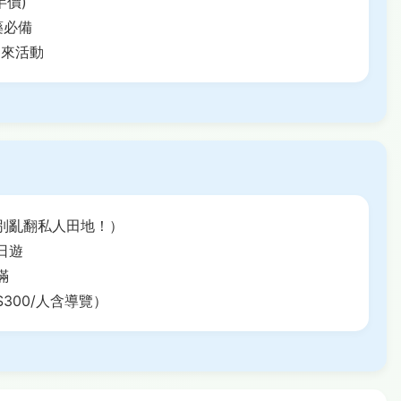
半價)
藥必備
出來活動
別亂翻私人田地！）
日遊
滿
300/人含導覽）