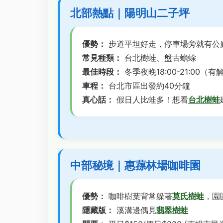
北部熱點｜陽明山二子坪
優勢：
步道平坦好走，停車場旁就有公
常見種類：
台北樹蛙、盤古蟾蜍
最佳時段：
冬季夜晚18:00-21:00（
車程：
台北市區出發約40分鐘
真心話：
假日人比蛙多！想看
台北樹蛙
中部秘境｜惠蓀林場咖啡園
優勢：
咖啡樹葉背常躲著
莫氏樹蛙
，園
隱藏版：
溪溝邊偶見
翡翠樹蛙