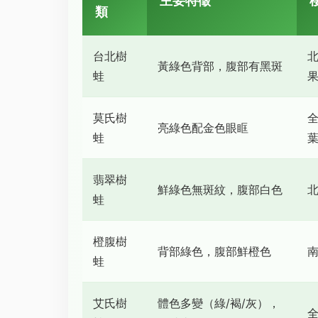
主要特徵
類
台北樹
北
黃綠色背部，腹部有黑斑
蛙
莫氏樹
亮綠色配金色眼眶
蛙
翡翠樹
鮮綠色無斑紋，腹部白色
北
蛙
橙腹樹
背部綠色，腹部鮮橙色
蛙
艾氏樹
體色多變（綠/褐/灰），