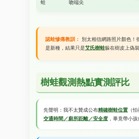
蛙
吻端尖
認蛙慘痛教訓：
別太相信網路照片顏色！
是新種，結果只是
艾氏樹蛙
躲在樹皮上偽
樹蛙觀測熱點實測評比
先聲明：我不太贊成公布
精確樹蛙位置
（怕
交通時間／廁所距離／安全度
，畢竟帶小孩或