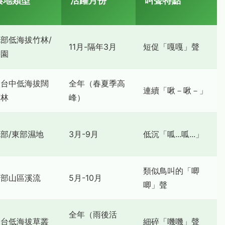
棲地類型
活躍月份
叫聲特點
部低海拔竹林/
11月-隔年3月
短促「嘎嘎」聲
果園
全台中低海拔闊
全年（春夏季高
連續「啾－啾－」
葉林
峰）
部/東部濕地
3月-9月
低沉「呱...呱...」
類似鳥叫的「唧
南部山區溪流
5月-10月
唧」聲
全年（雨後活
全台低海拔草叢
細碎「嘰嘰」聲