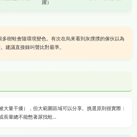
躍）
很多樹蛙會隨環境變色。有次在烏來看到灰撲撲的傢伙以為
裝。建議直接錄叫聲比對最準。
被大量干擾），但大範圍區域可以分享。挑選原則很實際：
長輩總不能憋著尿找蛙...