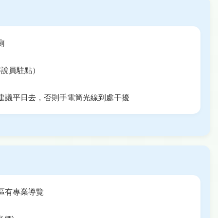
廁
有解說員駐點）
建議平日去，否則手電筒光線到處干擾
區有專業導覽