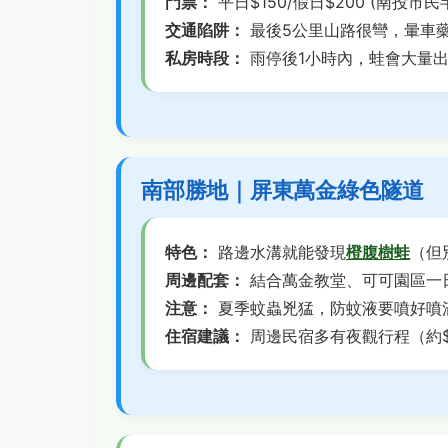
門票：
平日$150/假日$200 (南投市民
交通陷阱：
最後5公里山路很彎，暈車
私房時段：
雨停後1小時內，蛙會大量
南部勝地｜屏東萬金綠色隧道
特色：
路邊水溝就能發現
橙腹樹蛙
（但
周邊配套：
結合萬金教堂、可可園區一
注意：
夏季蚊蟲兇猛，防蚊液要噴好噴
住宿建議：
周邊民宿多有夜觀行程（約$