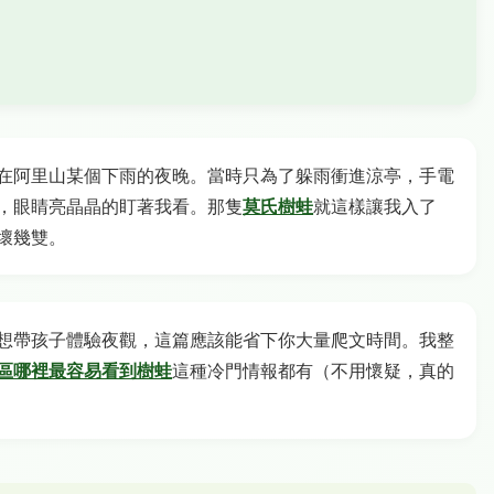
在阿里山某個下雨的夜晚。當時只為了躲雨衝進涼亭，手電
，眼睛亮晶晶的盯著我看。那隻
莫氏樹蛙
就這樣讓我入了
壞幾雙。
想帶孩子體驗夜觀，這篇應該能省下你大量爬文時間。我整
區哪裡最容易看到樹蛙
這種冷門情報都有（不用懷疑，真的