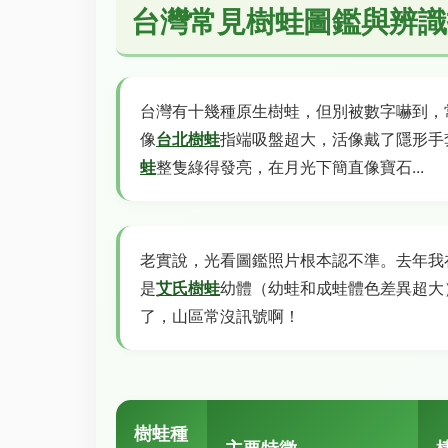
台灣常見樹蛙圖鑑與辨識
台灣有十幾種原生樹蛙，但別被數字嚇到，
像
台北樹蛙
指端吸盤超大，活像戴了隱形手
蛙
整隻綠得發亮，在月光下簡直像寶石...
老實說，光看圖鑑照片根本認不準。去年我
是
艾氏樹蛙
幼體（幼蛙和成蛙體色差異超大
了，山區常沒訊號啊！
樹蛙種