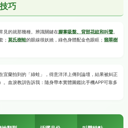
技巧
常見的就那幾種。辨識關鍵在
腳掌吸盤、背部花紋和叫聲
。
套；
莫氏樹蛙
的眼線很妖嬈，綠色身體配金色眼眶；
翡翠樹
在宜蘭拍到的「綠蛙」，得意洋洋上傳到論壇，結果被糾正
）。血淚教訓告訴我：隨身帶本實體圖鑑比手機APP可靠多