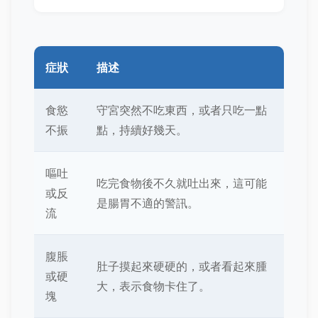
症狀
描述
食慾
守宮突然不吃東西，或者只吃一點
不振
點，持續好幾天。
嘔吐
吃完食物後不久就吐出來，這可能
或反
是腸胃不適的警訊。
流
腹脹
肚子摸起來硬硬的，或者看起來腫
或硬
大，表示食物卡住了。
塊