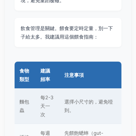
境，避免重蹈覆轍。
飲食管理是關鍵。餵食要定時定量，別一下
子給太多。我建議用這個餵食指南：
食物
建議
注意事項
類型
頻率
每2-3
麵包
選擇小尺寸的，避免噎
天一
蟲
到。
次
每週
先餵飽蟋蟀（gut-