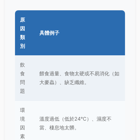
原
因
具體例子
類
別
飲
食
餵食過量、食物太硬或不易消化（如
問
大麥蟲）、缺乏纖維。
題
環
境
溫度過低（低於24°C）、濕度不
因
當、棲息地太髒。
素