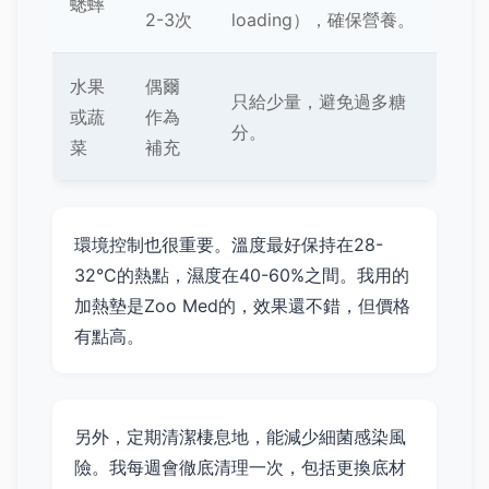
蟋蟀
2-3次
loading），確保營養。
水果
偶爾
只給少量，避免過多糖
或蔬
作為
分。
菜
補充
環境控制也很重要。溫度最好保持在28-
32°C的熱點，濕度在40-60%之間。我用的
加熱墊是Zoo Med的，效果還不錯，但價格
有點高。
另外，定期清潔棲息地，能減少細菌感染風
險。我每週會徹底清理一次，包括更換底材