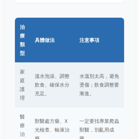
治
療
具體做法
注意事項
類
型
家
溫水泡澡、調整
水溫別太高，避免
庭
飲食、確保水分
燙傷；飲食調整要
護
充足。
漸進。
理
醫
獸醫處方藥、X
一定要找專業爬蟲
療
光檢查、輸液治
獸醫，別亂用成
治
療。
藥。