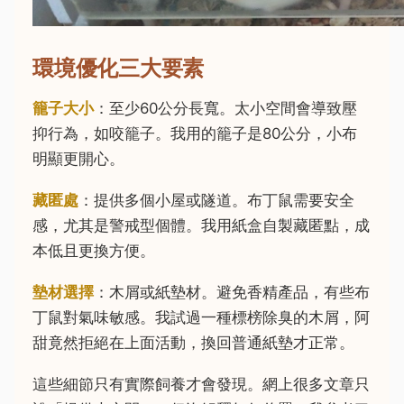
環境優化三大要素
籠子大小
：至少60公分長寬。太小空間會導致壓
抑行為，如咬籠子。我用的籠子是80公分，小布
明顯更開心。
藏匿處
：提供多個小屋或隧道。布丁鼠需要安全
感，尤其是警戒型個體。我用紙盒自製藏匿點，成
本低且更換方便。
墊材選擇
：木屑或紙墊材。避免香精產品，有些布
丁鼠對氣味敏感。我試過一種標榜除臭的木屑，阿
甜竟然拒絕在上面活動，換回普通紙墊才正常。
這些細節只有實際飼養才會發現。網上很多文章只