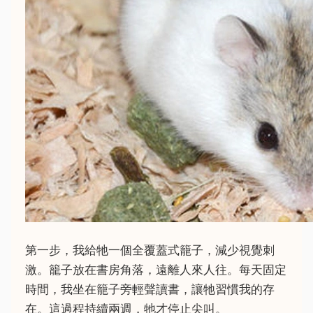
第一步，我給牠一個全覆蓋式籠子，減少視覺刺
激。籠子放在書房角落，遠離人來人往。每天固定
時間，我坐在籠子旁輕聲讀書，讓牠習慣我的存
在。這過程持續兩週，牠才停止尖叫。