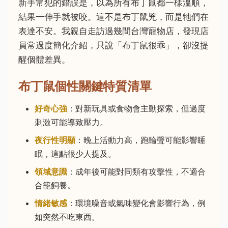
新手常犯的錯誤是，以為所有布丁鼠都一樣溫順，
結果一伸手就被咬。這不是布丁鼠兇，而是牠們在
表達不安。我親自走訪過幾間台灣寵物店，發現店
員常過度簡化介紹，只說「布丁鼠很乖」，卻沒提
醒個體差異。
布丁鼠個性關鍵特質清單
好奇心強
：對新玩具或食物會主動探索，但過度
刺激可能導致壓力。
夜行性明顯
：晚上活動力高，跑輪聲可能影響睡
眠，這點很少人提及。
領域意識
：成年後可能對同類有攻擊性，不適合
合籠飼養。
情緒敏感
：環境噪音或氣味變化會影響行為，例
如突然不吃東西。