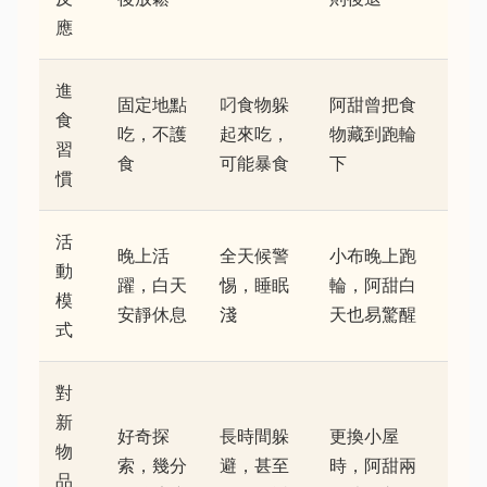
應
進
固定地點
叼食物躲
阿甜曾把食
食
吃，不護
起來吃，
物藏到跑輪
習
食
可能暴食
下
慣
活
晚上活
全天候警
小布晚上跑
動
躍，白天
惕，睡眠
輪，阿甜白
模
安靜休息
淺
天也易驚醒
式
對
新
好奇探
長時間躲
更換小屋
物
索，幾分
避，甚至
時，阿甜兩
品