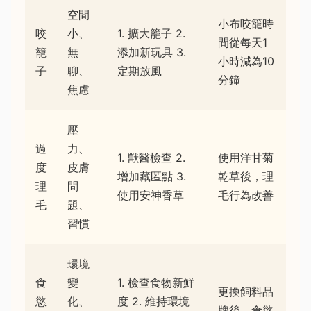
空間
小布咬籠時
咬
小、
1. 擴大籠子 2.
間從每天1
籠
無
添加新玩具 3.
小時減為10
子
聊、
定期放風
分鐘
焦慮
壓
過
力、
1. 獸醫檢查 2.
使用洋甘菊
度
皮膚
增加藏匿點 3.
乾草後，理
理
問
使用安神香草
毛行為改善
毛
題、
習慣
環境
食
變
1. 檢查食物新鮮
更換飼料品
慾
化、
度 2. 維持環境
牌後，食慾