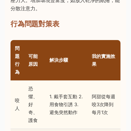
壓力大。增加環境豐富度，如放入乾淨的紙捲，能
分散注意力。
行為問題對策表
問
題
可能
我的實施效
解決步驟
行
原因
果
為
恐
懼、
1. 戴手套互動 2.
阿甜從每週
咬
好
用食物引誘 3.
咬3次降到
人
奇、
避免突然動作
每月1次
護食