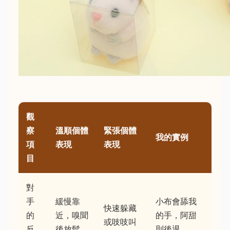
觀
察
溫順個體
緊張個體
我的實例
項
表現
表現
目
對
手
緩慢靠
小布會舔我
快速躲藏
的
近，嗅聞
的手，阿甜
或吱吱叫
反
後放鬆
則後退