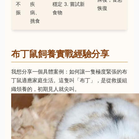
不
疾
穩定 3. 嘗試新
恢復
振
病、
食物
挑食
布丁鼠飼養實戰經驗分享
我想分享一個具體案例：如何讓一隻極度緊張的布
丁鼠適應家庭生活。這隻叫「布丁」，是從救援組
織領養的，初期見人就尖叫。