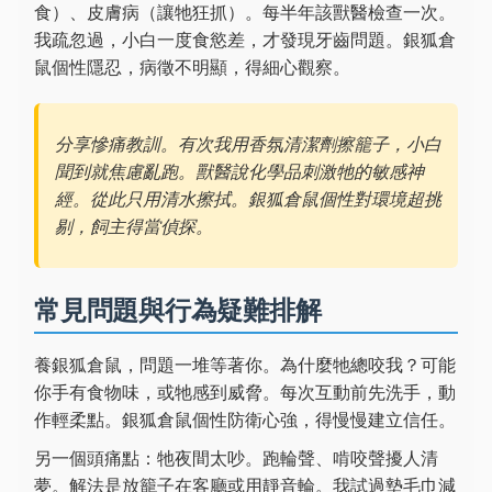
食）、皮膚病（讓牠狂抓）。每半年該獸醫檢查一次。
我疏忽過，小白一度食慾差，才發現牙齒問題。銀狐倉
鼠個性隱忍，病徵不明顯，得細心觀察。
分享慘痛教訓。有次我用香氛清潔劑擦籠子，小白
聞到就焦慮亂跑。獸醫說化學品刺激牠的敏感神
經。從此只用清水擦拭。銀狐倉鼠個性對環境超挑
剔，飼主得當偵探。
常見問題與行為疑難排解
養銀狐倉鼠，問題一堆等著你。為什麼牠總咬我？可能
你手有食物味，或牠感到威脅。每次互動前先洗手，動
作輕柔點。銀狐倉鼠個性防衛心強，得慢慢建立信任。
另一個頭痛點：牠夜間太吵。跑輪聲、啃咬聲擾人清
夢。解法是放籠子在客廳或用靜音輪。我試過墊毛巾減