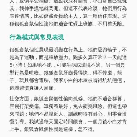
人，反倒享受獨處。這點我深有體會，小白常自己玩玩
具，我伸手摸牠就閃開。但這不代表冷漠，牠們用行為
表達情感，比如儲藏食物給主人，算一種信任表現。這
種銀狐倉鼠個性讓牠們適合忙碌上班族，不用整天陪。
行為模式與常見表現
銀狐倉鼠個性展現最明顯在行為上。牠們愛跑輪子，不
是為了運動，而是釋放壓力。跑多久算正常？一天能達
5小時！如果牠不跑，可能生病或環境不適。另一個典
型行為是啃咬。銀狐倉鼠牙齒長得快，得不停磨，籠
子、玩具都會遭殃。我家小白的木屋被啃得坑坑疤疤，
這壞習慣真讓人頭痛。
社交方面，銀狐倉鼠個性偏向孤僻。牠們不適合群養，
容易打架受傷。單獨養最好，免去衝突風險。但這也帶
來問題：牠們不易親近人。訓練時得有耐心，用零食慢
慢引導。我試過每天固定時間餵食，一個月後小白才肯
上手。銀狐倉鼠個性就是這樣，急不得。