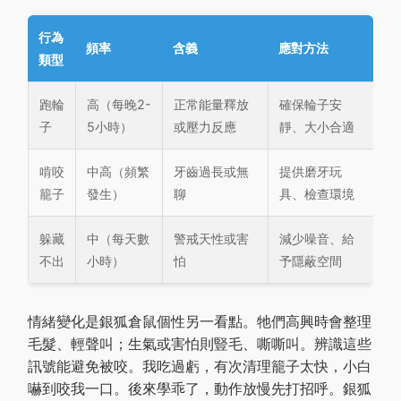
行為
頻率
含義
應對方法
類型
跑輪
高（每晚2-
正常能量釋放
確保輪子安
子
5小時）
或壓力反應
靜、大小合適
啃咬
中高（頻繁
牙齒過長或無
提供磨牙玩
籠子
發生）
聊
具、檢查環境
躲藏
中（每天數
警戒天性或害
減少噪音、給
不出
小時）
怕
予隱蔽空間
情緒變化是銀狐倉鼠個性另一看點。牠們高興時會整理
毛髮、輕聲叫；生氣或害怕則豎毛、嘶嘶叫。辨識這些
訊號能避免被咬。我吃過虧，有次清理籠子太快，小白
嚇到咬我一口。後來學乖了，動作放慢先打招呼。銀狐