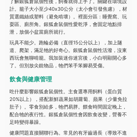
了解銀狐倉鼠個性後，飼養就得上手了。關鍵在環境設
計。籠子大小至少40x30公分（太小會引發焦慮），材
質選鐵絲或塑料（避免啃壞）。裡面分區：睡覺窩、玩
耍區、廁所角。銀狐倉鼠個性愛乾淨，會固定地點排
泄，放個小盆當廁所就行。
玩具不能少。跑輪必備（直徑15公分以上），加上隧
道、爬架，滿足牠的好奇心。銀狐倉鼠個性活潑，沒東
西玩會無聊啃籠。我加裝迷你迷宮後，小白明顯開心多
了。但別放尖銳物品，牠們笨手笨腳易受傷。
飲食與健康管理
吃什麼影響銀狐倉鼠個性。主食選專用飼料（蛋白質
20%以上），搭配新鮮蔬果如胡蘿蔔、蘋果（少量免拉
肚子）。零食別給多，牠們易胖。餵食時間固定晚上，
配合牠的夜行性。銀狐倉鼠個性會因飲食改變，營養不
足時變得暴躁。
健康問題直接關聯行為。常見的有牙齒過長（導致不進