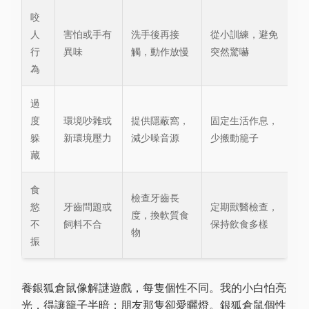
咬
人
害怕或手有
洗手後再接
從小訓練，避免
行
異味
觸，動作放慢
突然驚嚇
為
過
度
環境吵雜或
提供隱蔽窩，
固定生活作息，
躲
新環境壓力
減少噪音源
少搬動籠子
藏
食
檢查牙齒長
慾
牙齒問題或
定期獸醫檢查，
度，換軟質食
不
飼料不合
保持飲食多樣
物
振
養銀狐倉鼠像解謎遊戲，每隻個性不同。我的小白怕亮
光，得讓籠子半暗；朋友那隻卻愛曬燈。銀狐倉鼠個性