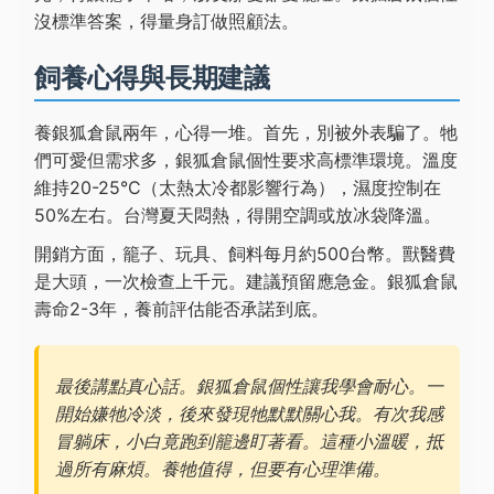
沒標準答案，得量身訂做照顧法。
飼養心得與長期建議
養銀狐倉鼠兩年，心得一堆。首先，別被外表騙了。牠
們可愛但需求多，銀狐倉鼠個性要求高標準環境。溫度
維持20-25°C（太熱太冷都影響行為），濕度控制在
50%左右。台灣夏天悶熱，得開空調或放冰袋降溫。
開銷方面，籠子、玩具、飼料每月約500台幣。獸醫費
是大頭，一次檢查上千元。建議預留應急金。銀狐倉鼠
壽命2-3年，養前評估能否承諾到底。
最後講點真心話。銀狐倉鼠個性讓我學會耐心。一
開始嫌牠冷淡，後來發現牠默默關心我。有次我感
冒躺床，小白竟跑到籠邊盯著看。這種小溫暖，抵
過所有麻煩。養牠值得，但要有心理準備。