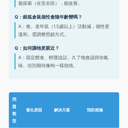
籠探索（在安全區），能改善。
Q：銀狐倉鼠個性會隨年齡變嗎？
A：會。老年鼠（1.5歲以上）活動減，個性更
溫和。需調整照顧方式。
Q：如何讓牠更親近？
A：固定餵食、輕聲說話。久了牠會認得你氣
味。但別期待像狗一樣熱情。
問
題
發生原因
解決方案
預防措施
類
型