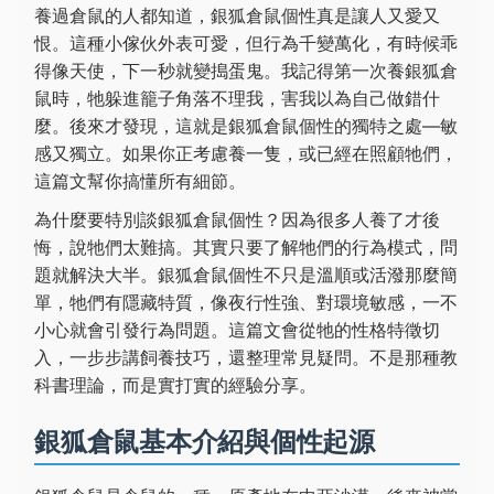
養過倉鼠的人都知道，銀狐倉鼠個性真是讓人又愛又
恨。這種小傢伙外表可愛，但行為千變萬化，有時候乖
得像天使，下一秒就變搗蛋鬼。我記得第一次養銀狐倉
鼠時，牠躲進籠子角落不理我，害我以為自己做錯什
麼。後來才發現，這就是銀狐倉鼠個性的獨特之處—敏
感又獨立。如果你正考慮養一隻，或已經在照顧牠們，
這篇文幫你搞懂所有細節。
為什麼要特別談銀狐倉鼠個性？因為很多人養了才後
悔，說牠們太難搞。其實只要了解牠們的行為模式，問
題就解決大半。銀狐倉鼠個性不只是溫順或活潑那麼簡
單，牠們有隱藏特質，像夜行性強、對環境敏感，一不
小心就會引發行為問題。這篇文會從牠的性格特徵切
入，一步步講飼養技巧，還整理常見疑問。不是那種教
科書理論，而是實打實的經驗分享。
銀狐倉鼠基本介紹與個性起源