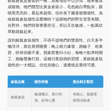
銀狐倉鼠是倉鼠的一種，原產地在中亞沙漠，後來被當
成寵物。牠們體型比黃金倉鼠小，毛色銀白帶點灰，眼
睛黑亮亮的，看起來超萌。但外表下藏著複雜個性。為
啥銀狐倉鼠個性這麼獨特？這跟牠們的野生背景有關。
在野外，牠們得靠警覺存活，所以天生敏感，一點風吹
草動就躲起來。
說到銀狐倉鼠個性，不得不提牠們的雙面性。白天多半
懶洋洋，窩在窩裡睡覺；晚上精力爆發，跑輪子、啃東
西，吵得你睡不著。我家那隻叫小白，每晚十點準時開
工，跑輪聲像打鼓。這種日夜顛倒的習慣，算銀狐倉鼠
個性的一大標誌。但也別擔心，適應後反覺得可愛。
倉鼠品種
個性特徵
適合飼主類型
敏感獨立、夜行性
有耐心、能接受
銀狐倉鼠
強、好奇心重
夜間活動者