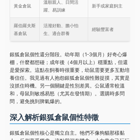
溫順親人、日間活
黃金倉鼠
新手或家庭飼主
躍、易訓練
羅伯羅夫斯
活潑好動、膽小怕
經驗豐富者
基倉鼠
生、適合群養
銀狐倉鼠個性還分階段。幼年期（1-3個月）好奇心爆
棚，什麼都想碰；成年後（4個月以上）穩重點，但還
是愛探索。這點在飼養時很重要，幼鼠需要更多互動培
養信任。我見過有人抱怨銀狐倉鼠個性難捉摸，其實是
沒抓住時機。另一個關鍵是性別差異。公鼠通常較溫
和，母鼠則敏感易怒（尤其在發情期）。選購時多問
問，避免挑到脾氣爆的。
深入解析銀狐倉鼠個性特徵
銀狐倉鼠個性核心是獨立自主。牠們不像狗貓那樣黏