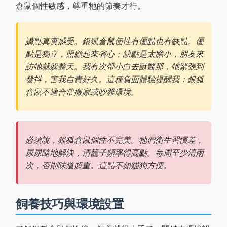
倉鼠個性敏感，尊重牠的節奏才行。
講點真實感受。銀狐倉鼠個性有優點也有缺點。優
點是獨立，照顧起來省心；缺點是太膽小，朋友來
訪牠就躲整天。我有次帶小白去獸醫那，牠緊張到
發抖，害我自責好久。這種負面體驗提醒我：銀狐
倉鼠不適合常搬家或吵雜環境。
必須說，銀狐倉鼠個性不完美。牠們衛生習慣差，
尿尿隨地解決，清籠子頻率得高點。每周至少清兩
次，否則味道超重。這點不如貓狗方便。
飼養技巧與環境設置