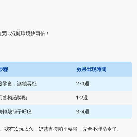
速度比混亂環境快兩倍！
步驟
效果出現時間
藏零食，讓牠尋找
2-3週
用藍橋給獎勵
1-2週
前輕敲籠子呼喚
3-4週
限。我有次玩太久，奶茶直接躺平耍賴，完全不理指令了。