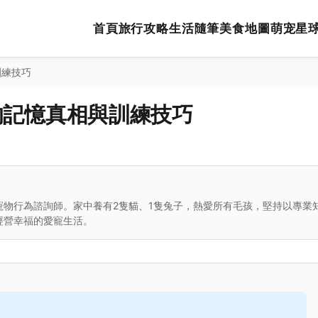
首頁
旅行攻略
生活隨筆
美食地圖
萌宠星
訓練技巧
的記憶真相與訓練技巧
寵物行為諮詢師。家中養有2隻貓、1隻兔子，熱愛所有毛孩，堅持以專業
經營幸福的愛寵生活。