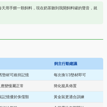
每天用手餵一顆飼料，現在奶茶聽到我開飼料罐的聲音，就
。
飼主行動建議
舊墊材可維持記憶
每次換1/3墊材即可
反應變慢屬正常
簡化籠具佈置
鼠記憶優於侏儒類
黃金鼠更適合訓練