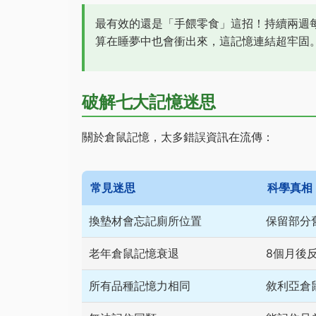
最有效的還是「手餵零食」這招！持續兩週
算在睡夢中也會衝出來，這記憶連結超牢固
破解七大記憶迷思
關於倉鼠記憶，太多錯誤資訊在流傳：
常見迷思
科學真相
換墊材會忘記廁所位置
保留部分
老年倉鼠記憶衰退
8個月後
所有品種記憶力相同
敘利亞倉