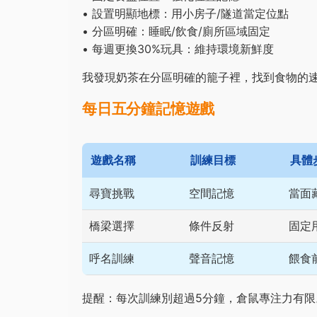
• 設置明顯地標：用小房子/隧道當定位點
• 分區明確：睡眠/飲食/廁所區域固定
• 每週更換30%玩具：維持環境新鮮度
我發現奶茶在分區明確的籠子裡，找到食物的
每日五分鐘記憶遊戲
遊戲名稱
訓練目標
具體
尋寶挑戰
空間記憶
當面
橋梁選擇
條件反射
固定
呼名訓練
聲音記憶
餵食
提醒：每次訓練別超過5分鐘，倉鼠專注力有