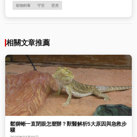
寵物飼養
守宮
壁虎
相關文章推薦
鬆獅蜥一直閉眼怎麼辦？獸醫解析5大原因與急救步
驟