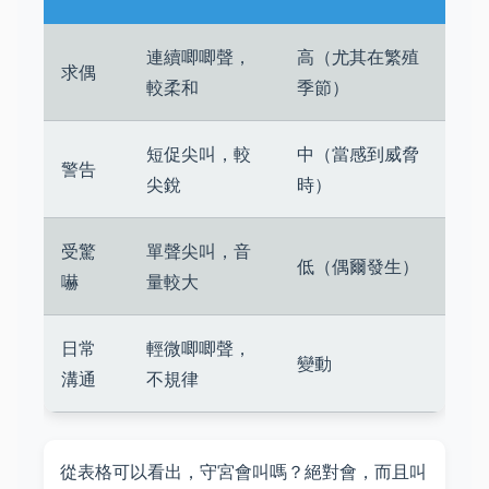
連續唧唧聲，
高（尤其在繁殖
求偶
較柔和
季節）
短促尖叫，較
中（當感到威脅
警告
尖銳
時）
受驚
單聲尖叫，音
低（偶爾發生）
嚇
量較大
日常
輕微唧唧聲，
變動
溝通
不規律
從表格可以看出，守宮會叫嗎？絕對會，而且叫