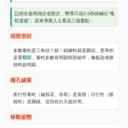
記得在嘉明湖步道那次，嚮導只花0.5秒就喊出"毒
蛇退後"。原來專業人士看這三個重點：
頭部形狀
多數毒蛇是三角頭？錯！鎖鍊蛇就是圓頭。更準的
是看
頸部
，毒蛇多數有明顯頸部縮窄，像飯匙倩膨
頸時超明顯。
瞳孔線索
夜行性毒蛇（龜殼花、赤尾）是直瞳；日行性（眼
鏡蛇）是圓瞳。這招在白天超好用。
移動姿態