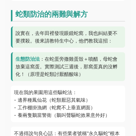
蛇類防治的兩難與解方
說實在，去年田裡發現眼鏡蛇窩，我也糾結要不
要撲殺。後來請教特生中心，他們教我這招：
生態防治法
：在蛇蛋旁撒雞蛋殼＋噴醋，母蛇會
放棄這窩蛋。實際測試三週後，那窩蛋真的沒孵
化！（原理是蛇類討厭醋酸味）
現在我的果園用這些驅蛇法：
- 邊界種鳳仙花（蛇類厭惡其氣味）
- 工作棚掛漁網（蛇爬不上垂直網面）
- 養兩隻鵝當警衛（鵝叫聲驅蛇效果意外好）
不過得說句良心話：有些業者號稱"永久驅蛇"根本