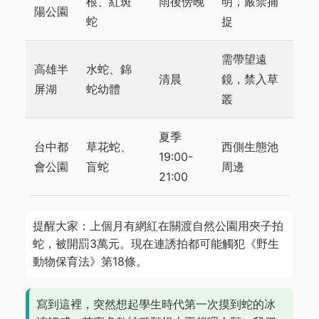
根、紅斑
雨後傍晚
明，嚴禁捕
陽公園
蛇
捉
需帶望遠
高雄半
水蛇、錦
清晨
鏡，禁入草
屏湖
蛇幼體
叢
夏季
台中都
草花蛇、
西側生態池
19:00-
會公園
盲蛇
周邊
21:00
提醒大家：上個月有網紅在關渡自然公園用夾子拍
蛇，被開罰3萬元。現在連誘拍都可能觸犯《野生
動物保育法》第18條。
寫到這裡，突然想起學生時代第一次摸到蛇的冰