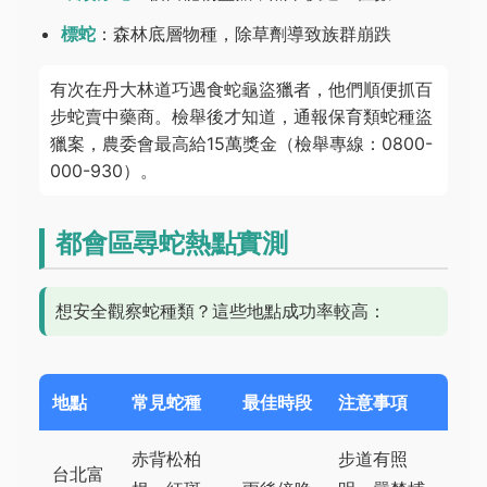
標蛇
：森林底層物種，除草劑導致族群崩跌
有次在丹大林道巧遇食蛇龜盜獵者，他們順便抓百
步蛇賣中藥商。檢舉後才知道，通報保育類蛇種盜
獵案，農委會最高給15萬獎金（檢舉專線：0800-
000-930）。
都會區尋蛇熱點實測
想安全觀察蛇種類？這些地點成功率較高：
地點
常見蛇種
最佳時段
注意事項
赤背松柏
步道有照
台北富