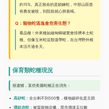
約15%。真正致命的是鎖鍊蛇，中部山區曾
有農友被咬，到院前就心肺衰竭。
Q：寵物蛇逃逸會危害生態？
看品種！外來種如緬甸蟒確實會排擠本土蛇
種。但像玉米蛇這類溫帶蛇，在台灣野外根
本活不過冬天。
保育類蛇種現況
很遺憾，某些美麗蛇種正在消失：
高砂蛇
：全台剩不到500隻，棲地破碎化是主因
環紋赤蛇
：被當寵物盜獵，黑市價達五位數