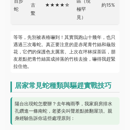
百步
區（現
古
★★★★☆
約15%
蛇
極罕
鱉
見）
等等，先別被表格嚇到！其實我跑山十幾年，也只
遇過三次毒蛇。真正要注意的是赤尾青竹絲和龜殼
花，它們的保護色太厲害。上次在坪林採茶區，朋
友差點把青竹絲當成掉落的竹枝去撿，嚇得我趕緊
拉住他。
居家常見蛇種類與驅趕實戰技巧
陽台出現蛇怎麼辦？去年梅雨季，我家廚房排水
孔鑽進一條南蛇，老婆尖叫聲差點掀翻屋頂。親
身經驗告訴你這些處理原則：