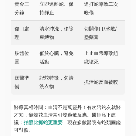
黃金三
立即遠離蛇、保
追打蛇導致二次
分鐘
持靜止
咬傷
傷口處
清水沖洗，移除
切開傷口/冰敷/
理
束縛物
塗藥膏
肢體位
低於心臟，避免
上止血帶導致組
置
活動
織壞死
送醫準
記蛇特徵，勿清
抓活蛇反而被咬
備
洗衣物
醫療真相時間：血清不是萬靈丹！有次陪釣友就醫
才知，龜殼花血清常引發過敏反應。醫師私下建
議：
拍照比抓蛇更重要
，現在多數醫院有蛇類圖鑑
可對照。