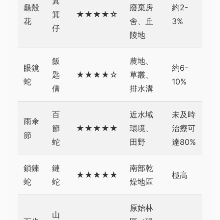
糞
龜殼
廢棄房
約2-
箕
★★★★☆
花
舍、丘
3%
仔
陵地
飯
農地、
眼鏡
約6-
匙
★★★★☆
草叢、
蛇
10%
倩
排水溝
百
近水域
未及時
雨傘
節
★★★★★
環境、
治療可
節
蛇
田野
達80%
鎖鍊
鏈
南部乾
★★★★★
極高
蛇
蛇
燥地區
原始林
山