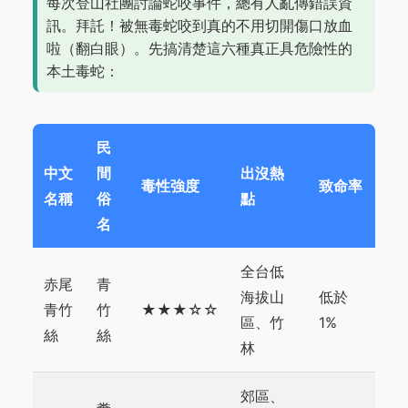
每次登山社團討論蛇咬事件，總有人亂傳錯誤資
訊。拜託！被無毒蛇咬到真的不用切開傷口放血
啦（翻白眼）。先搞清楚這六種真正具危險性的
本土毒蛇：
民
中文
間
出沒熱
毒性強度
致命率
名稱
俗
點
名
全台低
赤尾
青
海拔山
低於
青竹
竹
★★★☆☆
區、竹
1%
絲
絲
林
郊區、