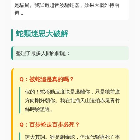
是騙局。我試過超音波驅蛇器，效果大概維持兩
週...
蛇類迷思大破解
整理了最多人問的問題：
Q：被蛇追是真的嗎？
假的！蛇移動速度快是逃離你，只是牠前進
方向剛好朝你。我在北插天山追拍赤尾青竹
絲時驗證過。
Q：百步蛇走百步必死？
誇大其詞。雖是劇毒蛇，但現代醫療死亡率