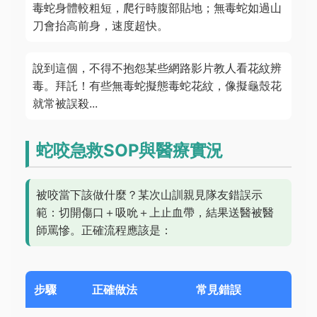
毒蛇身體較粗短，爬行時腹部貼地；無毒蛇如過山
刀會抬高前身，速度超快。
說到這個，不得不抱怨某些網路影片教人看花紋辨
毒。拜託！有些無毒蛇擬態毒蛇花紋，像擬龜殼花
就常被誤殺...
蛇咬急救SOP與醫療實況
被咬當下該做什麼？某次山訓親見隊友錯誤示
範：切開傷口＋吸吮＋上止血帶，結果送醫被醫
師罵慘。正確流程應該是：
步驟
正確做法
常見錯誤