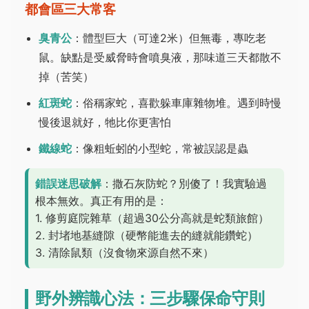
都會區三大常客
臭青公
：體型巨大（可達2米）但無毒，專吃老
鼠。缺點是受威脅時會噴臭液，那味道三天都散不
掉（苦笑）
紅斑蛇
：俗稱家蛇，喜歡躲車庫雜物堆。遇到時慢
慢後退就好，牠比你更害怕
鐵線蛇
：像粗蚯蚓的小型蛇，常被誤認是蟲
錯誤迷思破解
：撒石灰防蛇？別傻了！我實驗過
根本無效。真正有用的是：
1. 修剪庭院雜草（超過30公分高就是蛇類旅館）
2. 封堵地基縫隙（硬幣能進去的縫就能鑽蛇）
3. 清除鼠類（沒食物來源自然不來）
野外辨識心法：三步驟保命守則