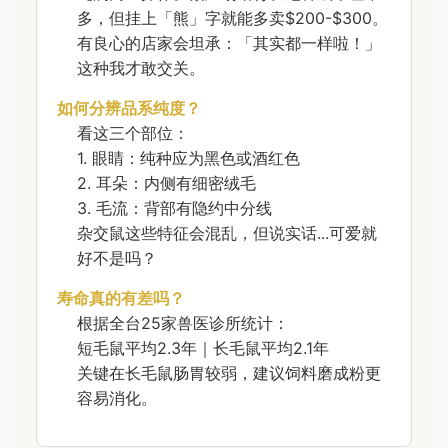
多，但挂上「熊」字就能多卖$200-$300。
有良心的店家会坦承：「其实都一样啦！」
这种我才敢交关。
如何分辨品系纯度？
看这三个部位：
1. 眼睛：纯种应为黑色或酒红色
2. 耳朵：内侧有细密绒毛
3. 毛流：背部有隐约中分线
杂交鼠这些特征会混乱，但说实话...可爱就
好不是吗？
寿命真的有差吗？
根据全台25家兽医诊所统计：
短毛鼠平均2.3年｜长毛鼠平均2.1年
关键在长毛鼠肠胃较弱，建议饲料磨成粉更
容易消化。