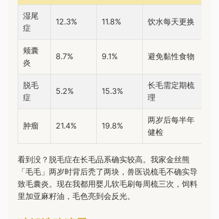
湿尾
12.3%
11.8%
饮水每天更换
症
颊囊
8.7%
9.1%
避免黏性食物
炎
脱毛
长毛需定期梳
5.2%
15.3%
症
理
两岁后每半年
肿瘤
21.4%
19.8%
健检
看到没？脱毛症在长毛品系确实较高。我家金丝熊
「毛毛」两岁时背后秃了两块，兽医说梳毛不确实导
致毛囊炎。现在我都用婴儿软毛刷每周梳三次，饲料
里加亚麻籽油，毛色亮到会反光。