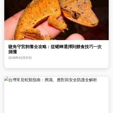
睫角守宮飼養全攻略：從蟋蟀選擇到餵食技巧一次
搞懂
2026年02月21日