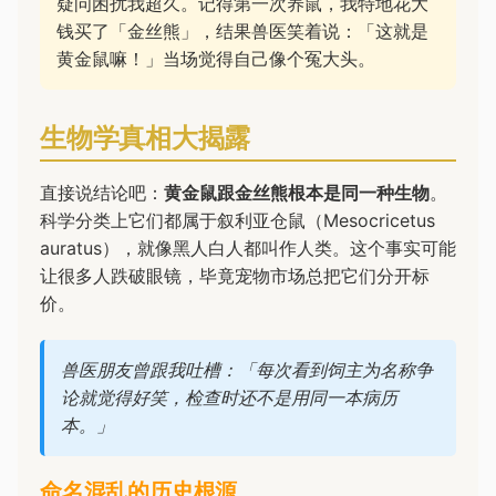
疑问困扰我超久。记得第一次养鼠，我特地花大
钱买了「金丝熊」，结果兽医笑着说：「这就是
黄金鼠嘛！」当场觉得自己像个冤大头。
生物学真相大揭露
直接说结论吧：
黄金鼠跟金丝熊根本是同一种生物
。
科学分类上它们都属于叙利亚仓鼠（Mesocricetus
auratus），就像黑人白人都叫作人类。这个事实可能
让很多人跌破眼镜，毕竟宠物市场总把它们分开标
价。
兽医朋友曾跟我吐槽：「每次看到饲主为名称争
论就觉得好笑，检查时还不是用同一本病历
本。」
命名混乱的历史根源