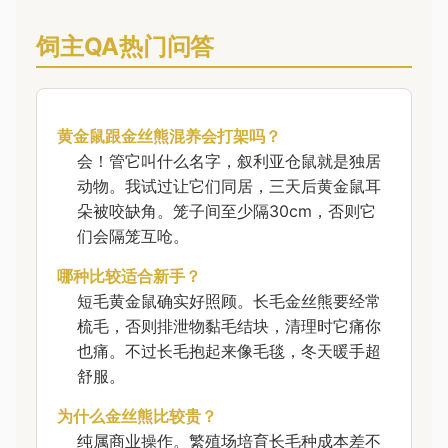
饲主QA热门问答
黄金鼠跟金丝熊混养会打架吗？
会！管它叫什么名字，叙利亚仓鼠就是独居
动物。我试过让它们同居，三天后黄金鼠耳
朵被咬缺角。笼子间至少隔30cm，否则它
们会隔笼互呛。
哪种比较适合新手？
短毛黄金鼠确实好照顾。长毛金丝熊要经常
梳毛，否则排泄物黏毛结块，清理时它痛你
也痛。不过长毛抱起来像毛毯，冬天暖手超
舒服。
为什么金丝熊比较贵？
纯属商业操作。繁殖场培育长毛种成本差不