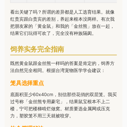
看出关键了吗？所谓的差异都是人工选育结果。就像
红贵宾跟白贵宾的差别，养起来根本没两样。有次我
把朋友家的「黄金鼠」和我的「金丝熊」放在一起，
结果它们玩得可欢了，完全没有种族隔阂。
饲养实务完全指南
既然黄金鼠跟金丝熊一样吗的答案是肯定的，饲养方
法自然完全相同。根据台湾宠物医学学会建议：
笼具选择重点
底面积至少60x40cm，别信那些花俏的双层笼。我买
过号称「金丝熊专用豪宅」，结果鼠宝根本不上二
楼，宁可把楼梯啃烂做窝。材质要选金属网或压克
力，塑胶笼不用三天就被咬穿。