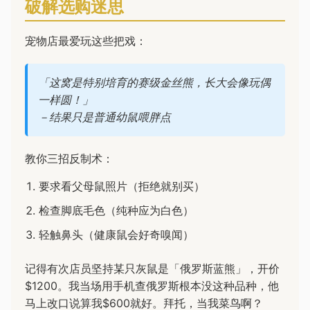
破解选购迷思
宠物店最爱玩这些把戏：
「这窝是特别培育的赛级金丝熊，长大会像玩偶
一样圆！」
－结果只是普通幼鼠喂胖点
教你三招反制术：
要求看父母鼠照片（拒绝就别买）
检查脚底毛色（纯种应为白色）
轻触鼻头（健康鼠会好奇嗅闻）
记得有次店员坚持某只灰鼠是「俄罗斯蓝熊」，开价
$1200。我当场用手机查俄罗斯根本没这种品种，他
马上改口说算我$600就好。拜托，当我菜鸟啊？