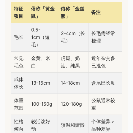
特征
俗称「黄金
俗称「金丝
备注
项目
鼠」
熊」
0.5-
2-4cm（长
长毛需经常
毛长
1cm（短
毛）
梳理
毛）
常见
金黄、米
虎斑、奶
近年杂交多
毛色
白
油、纯黑
已混色
成体
13-15cm
14-18cm
含尾巴长度
体长
体重
公鼠通常较
100-150g
120-180g
范围
重
性格
较活泼好
个体差异＞
较温和慵懒
倾向
动
品种差异