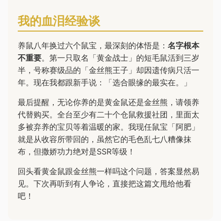
我的血泪经验谈
养鼠八年换过六个鼠宝，最深刻的体悟是：
名字根本
不重要
。第一只取名「黄金战士」的短毛鼠活到三岁
半，号称赛级品的「金丝熊王子」却因遗传病只活一
年。现在我都跟新手说：「选合眼缘的最实在。」
最后提醒，无论你养的是黄金鼠还是金丝熊，请领养
代替购买。全台至少有二十个仓鼠救援社团，里面太
多被弃养的宝贝等着温暖的家。我现任鼠宝「阿肥」
就是从收容所带回的，虽然它的毛色乱七八糟像抹
布，但撒娇功力绝对是SSR等级！
回头看黄金鼠跟金丝熊一样吗这个问题，答案显然易
见。下次再听到有人争论，直接把这篇文甩给他看
吧！