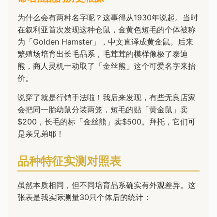
为什么会有两种名字呢？这事得从1930年说起。当时
在叙利亚首次发现这种仓鼠，金黄色短毛的个体被称
为「Golden Hamster」，中文直译成黄金鼠。后来
繁殖场培育出长毛品系，毛茸茸的模样像极了泰迪
熊，商人灵机一动取了「金丝熊」这个可爱名字来抬
价。
说穿了就是行销手法啦！我后来发现，有些无良店家
会把同一胎幼鼠分装两笼，短毛的贴「黄金鼠」卖
$200，长毛的标「金丝熊」卖$500。拜托，它们可
是亲兄弟耶！
品种特征实测对照表
虽然本质相同，但不同培育品系确实有外观差异。这
张表是我实际测量30只个体后的统计：