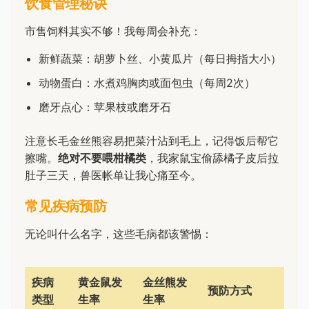
饮食管理秘诀
市售饲料其实不够！我每周会补充：
新鲜蔬菜：胡萝卜丝、小黄瓜片（每日拇指大小）
动物蛋白：水煮鸡胸肉或面包虫（每周2次）
磨牙点心：苹果枝或磨牙石
注意长毛金丝熊容易把菜汁沾到毛上，记得饭后帮它
擦嘴。
绝对不要喂柑橘类
，我家鼠宝偷舔橘子皮后拉
肚子三天，兽医帐单让我心痛至今。
常见疾病预防
无论叫什么名字，这些毛病都该警惕：
疾病
黄金鼠发
金丝熊发
预防方式
类型
生率
生率