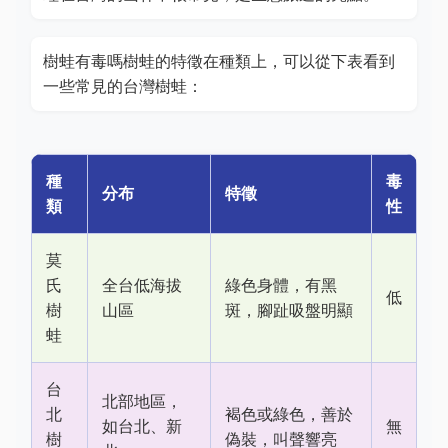
樹蛙有毒嗎樹蛙的特徵在種類上，可以從下表看到
一些常見的台灣樹蛙：
種
毒
分布
特徵
類
性
莫
氏
全台低海拔
綠色身體，有黑
低
樹
山區
斑，腳趾吸盤明顯
蛙
台
北部地區，
北
褐色或綠色，善於
如台北、新
無
樹
偽裝，叫聲響亮