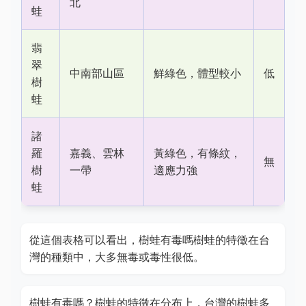
北
蛙
翡
翠
中南部山區
鮮綠色，體型較小
低
樹
蛙
諸
羅
嘉義、雲林
黃綠色，有條紋，
無
樹
一帶
適應力強
蛙
從這個表格可以看出，樹蛙有毒嗎樹蛙的特徵在台
灣的種類中，大多無毒或毒性很低。
樹蛙有毒嗎？樹蛙的特徵在分布上，台灣的樹蛙多