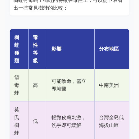
樹蛙有毒嗎？樹蛙的特徵在毒性上，可以從下表看
出一些常見樹蛙的比較：
樹
毒
蛙
性
影響
分布地區
種
等
類
級
箭
可能致命，需立
毒
高
中南美洲
即就醫
蛙
莫
氏
輕微皮膚刺激，
台灣全島低
低
樹
洗手即可緩解
海拔山區
蛙