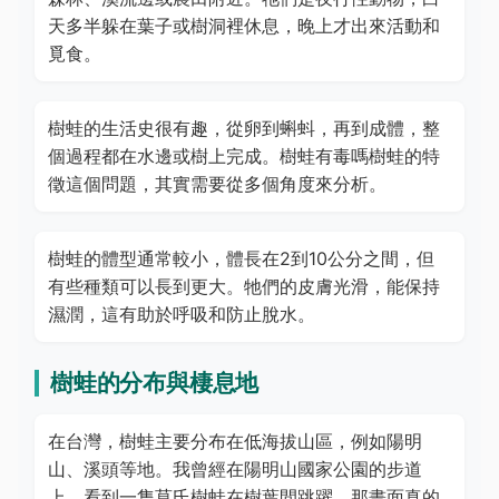
天多半躲在葉子或樹洞裡休息，晚上才出來活動和
覓食。
樹蛙的生活史很有趣，從卵到蝌蚪，再到成體，整
個過程都在水邊或樹上完成。樹蛙有毒嗎樹蛙的特
徵這個問題，其實需要從多個角度來分析。
樹蛙的體型通常較小，體長在2到10公分之間，但
有些種類可以長到更大。牠們的皮膚光滑，能保持
濕潤，這有助於呼吸和防止脫水。
樹蛙的分布與棲息地
在台灣，樹蛙主要分布在低海拔山區，例如陽明
山、溪頭等地。我曾經在陽明山國家公園的步道
上，看到一隻莫氏樹蛙在樹葉間跳躍，那畫面真的