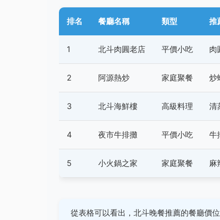
排名
餐廳名稱
類型
推
1
北斗肉圓老店
平價小吃
肉
2
阿源熱炒
家庭聚餐
炒
3
北斗海鮮樓
高級料理
清
4
夜市牛排攤
平價小吃
牛
5
小火鍋之家
家庭聚餐
麻
從表格可以看出，北斗晚餐推薦的餐廳價位