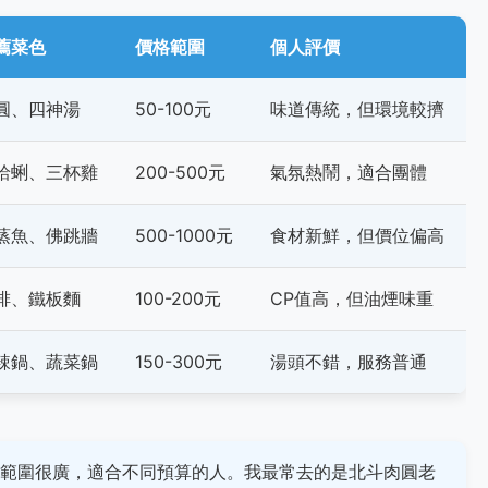
薦菜色
價格範圍
個人評價
圓、四神湯
50-100元
味道傳統，但環境較擠
蛤蜊、三杯雞
200-500元
氣氛熱鬧，適合團體
蒸魚、佛跳牆
500-1000元
食材新鮮，但價位偏高
排、鐵板麵
100-200元
CP值高，但油煙味重
辣鍋、蔬菜鍋
150-300元
湯頭不錯，服務普通
範圍很廣，適合不同預算的人。我最常去的是北斗肉圓老