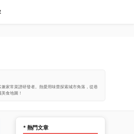
球
客兼家常菜譜研發者。熱愛用味蕾探索城市角落，從巷
属美食地圖！
* 熱門文章