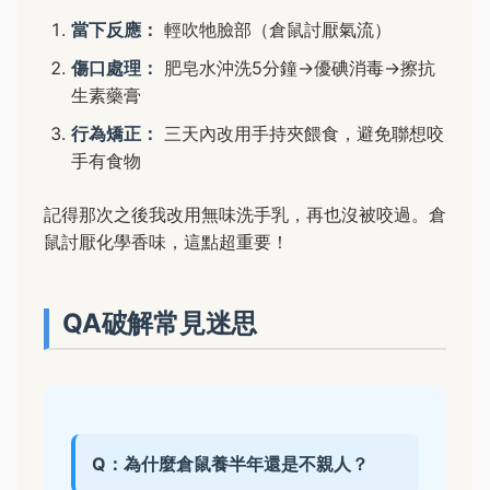
當下反應：
輕吹牠臉部（倉鼠討厭氣流）
傷口處理：
肥皂水沖洗5分鐘→優碘消毒→擦抗
生素藥膏
行為矯正：
三天內改用手持夾餵食，避免聯想咬
手有食物
記得那次之後我改用無味洗手乳，再也沒被咬過。倉
鼠討厭化學香味，這點超重要！
QA破解常見迷思
Q：為什麼倉鼠養半年還是不親人？