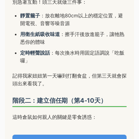
別急著互動！頭三天就做三件事：
靜置籠子
：放在離地80cm以上的穩定位置，避
開電視、音響等噪音源
用衛生紙吸收味道
：擦手汗後放進籠子，讓牠熟
悉你的體味
定時輕聲說話
：每次換水時用固定語調說「吃飯
囉」
記得我家妞妞第一天嚇到打翻食盆，但第三天就會探
頭出來看我了。
階段二：建立信任期（第4-10天）
這時倉鼠如何親人的關鍵是零食誘惑：