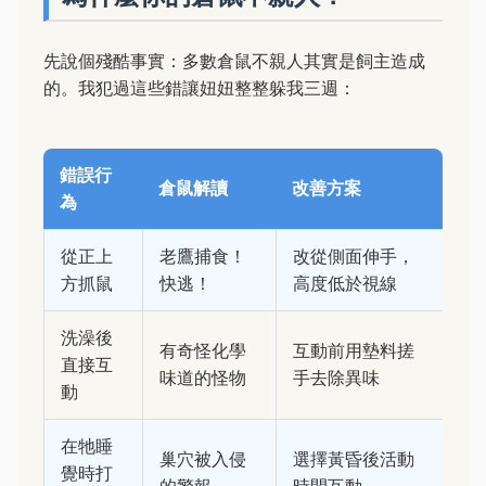
先說個殘酷事實：多數倉鼠不親人其實是飼主造成
的。我犯過這些錯讓妞妞整整躲我三週：
錯誤行
倉鼠解讀
改善方案
為
從正上
老鷹捕食！
改從側面伸手，
方抓鼠
快逃！
高度低於視線
洗澡後
有奇怪化學
互動前用墊料搓
直接互
味道的怪物
手去除異味
動
在牠睡
巢穴被入侵
選擇黃昏後活動
覺時打