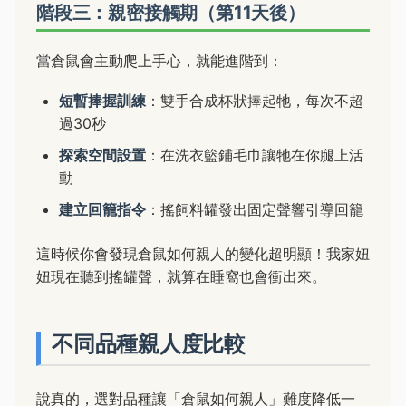
階段三：親密接觸期（第11天後）
當倉鼠會主動爬上手心，就能進階到：
短暫捧握訓練
：雙手合成杯狀捧起牠，每次不超
過30秒
探索空間設置
：在洗衣籃鋪毛巾讓牠在你腿上活
動
建立回籠指令
：搖飼料罐發出固定聲響引導回籠
這時候你會發現倉鼠如何親人的變化超明顯！我家妞
妞現在聽到搖罐聲，就算在睡窩也會衝出來。
不同品種親人度比較
說真的，選對品種讓「倉鼠如何親人」難度降低一