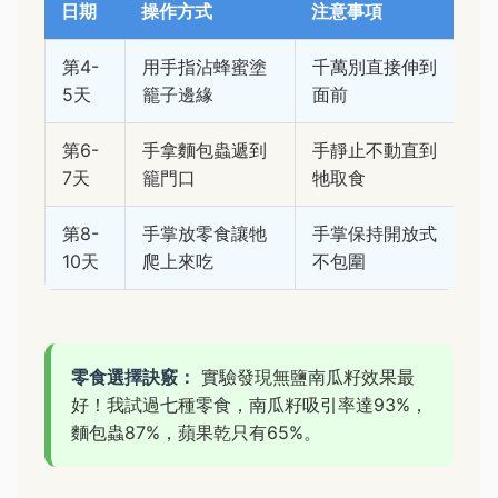
日期
操作方式
注意事項
第4-
用手指沾蜂蜜塗
千萬別直接伸到
5天
籠子邊緣
面前
第6-
手拿麵包蟲遞到
手靜止不動直到
7天
籠門口
牠取食
第8-
手掌放零食讓牠
手掌保持開放式
10天
爬上來吃
不包圍
零食選擇訣竅：
實驗發現無鹽南瓜籽效果最
好！我試過七種零食，南瓜籽吸引率達93%，
麵包蟲87%，蘋果乾只有65%。