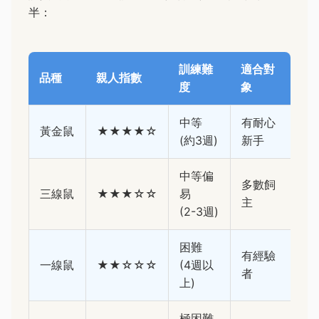
半：
訓練難
適合對
品種
親人指數
度
象
中等
有耐心
黃金鼠
★★★★☆
(約3週)
新手
中等偏
多數飼
三線鼠
★★★☆☆
易
主
(2-3週)
困難
有經驗
一線鼠
★★☆☆☆
(4週以
者
上)
極困難