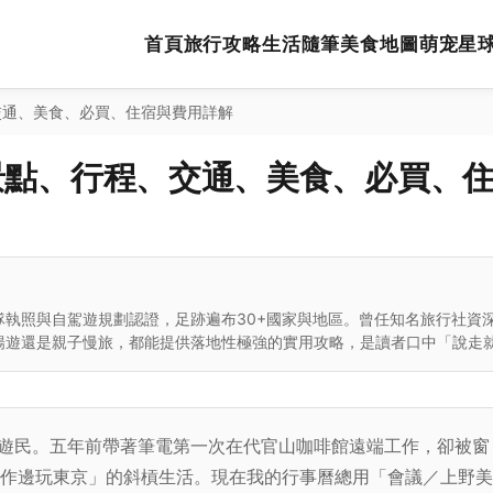
首頁
旅行攻略
生活隨筆
美食地圖
萌宠星
交通、美食、必買、住宿與費用詳解
景點、行程、交通、美食、必買、
執照與自駕遊規劃認證，足跡遍布30+國家與地區。曾任知名旅行社資
暢遊還是親子慢旅，都能提供落地性極強的實用攻略，是讀者口中「說走
字遊民。五年前帶著筆電第一次在代官山咖啡館遠端工作，卻被窗
作邊玩東京」的斜槓生活。現在我的行事曆總用「會議／上野美