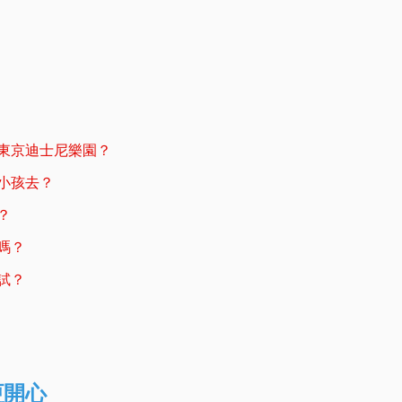
東京迪士尼樂園？
小孩去？
？
嗎？
試？
更開心