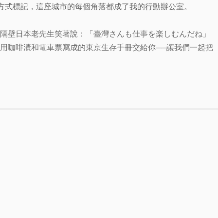
的方式標記，這座城市的每個角落都成了我的行動辦公室。
隔壁日本老先生笑著說：「臺灣さんも仕事を楽しむんだね」
用咖啡漬和電車票寫成的東京生存手冊交給你──讓我們一起把