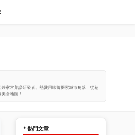
球
客兼家常菜譜研發者。熱愛用味蕾探索城市角落，從巷
属美食地圖！
* 熱門文章