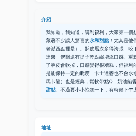
介紹
我知道，我知道，講到福利，大家第一個
藏著不少讓人驚喜的
永和甜點
！尤其是他
老派西點裡是）。酥皮層次多得誇張，咬
達醬，偶爾還有提子乾點綴增添口感。重
了酥皮會軟掉，口感變得很糟糕，但福利
是能保持一定的脆度，卡士達醬也不會水
馬卡龍）也是經典，鬆軟帶點Q，奶油餡
甜點
。不過要小小抱怨一下，有時候下午
地址