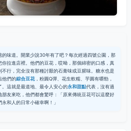
憶的味道。開業少說30年有了吧？每次經過四號公園，那
把你拉進店裡。他們的豆花，哎呦，那個綿密的口感，真
到不行，完全沒有那種討厭的石膏味或豆腥味。糖水也是
點他們的
綜合豆花
，粉圓Q彈、花生軟糯、芋圓有嚼勁，
了。這就是最道地、最令人安心的
永和甜點
代表，沒有過
地朋友來吃，他們都會驚呼：「原來傳統豆花可以這麼好
們永和人的日常小確幸啊！」