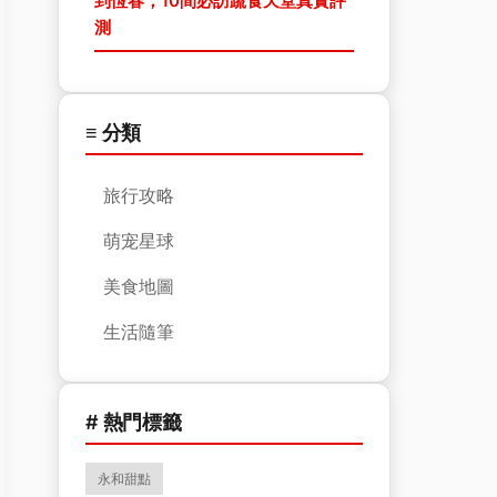
到恆春，10間必訪蔬食天堂真實評
測
≡ 分類
旅行攻略
萌宠星球
美食地圖
生活隨筆
# 熱門標籤
永和甜點