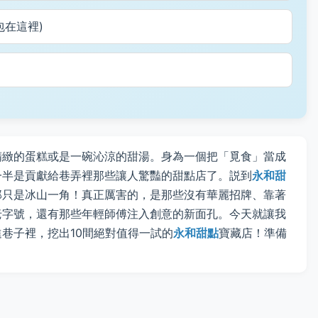
包在這裡)
精緻的蛋糕或是一碗沁涼的甜湯。身為一個把「覓食」當成
一半是貢獻給巷弄裡那些讓人驚豔的甜點店了。説到
永和甜
那只是冰山一角！真正厲害的，是那些沒有華麗招牌、靠著
老字號，還有那些年輕師傅注入創意的新面孔。今天就讓我
巷子裡，挖出10間絕對值得一試的
永和甜點
寶藏店！準備