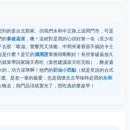
想到的是台北那家。但我們永和中正路上這間門市，可是
們的
拿破崙派
，噢！這絕對是我的心頭好第一名（至少在
下去那「喀滋」聲響亮又清脆，中間夾著香甜不膩的卡士
點是什麼？是它的
濕潤度
掌握得剛剛好！有些拿破崙放久
的就算帶回家隔天再吃（當然建議當天吃完啦），酥皮還
水的，功力深厚啊！他們的
奶油小西點
（就是常說的台式
香濃。是老一輩的最愛，也是我懷念古早味時必買的
永和
太晚去，熱門品項就賣光了，想吃真的要趁早！