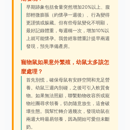
早期跡象包括食量突然增加20%以上、腹
部輕微膨脹（約懷孕一週後）、行為變得
更謹慎或躲藏。但有些母鼠變化不明顯，
最好記錄體重，每週稱一次，增加10%以
上就可能懷孕。我曾經靠體重計提早兩週
發現，預先準備產房。
寵物鼠如果意外繁殖，幼鼠太多該怎
麼處理？
首先別慌，確保母鼠有安靜空間和充足營
養。幼鼠三週內別碰，之後可引入軟質食
物。如果無法照顧，聯繫動物收容所或寵
物社團尋求領養，切勿隨意放生，這會破
壞生態。我幫忙轉介過幾次，發現幼鼠在
兩週大時最易領養，因為開始可愛但未斷
奶。