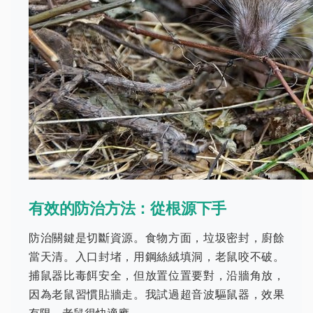
有效的防治方法：從根源下手
防治關鍵是切斷資源。食物方面，垃圾密封，廚餘
當天清。入口封堵，用鋼絲絨填洞，老鼠咬不破。
捕鼠器比毒餌安全，但放置位置要對，沿牆角放，
因為老鼠習慣貼牆走。我試過超音波驅鼠器，效果