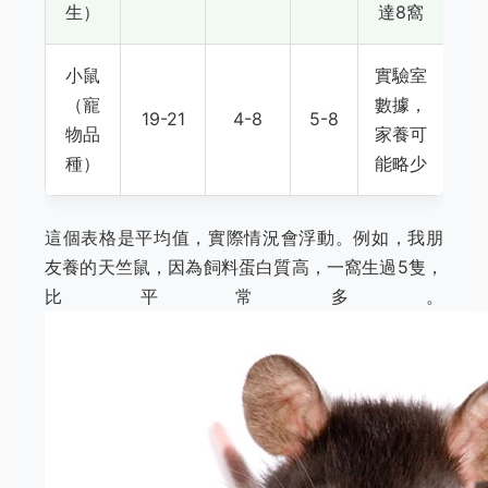
生）
達8窩
小鼠
實驗室
（寵
數據，
19-21
4-8
5-8
物品
家養可
種）
能略少
這個表格是平均值，實際情況會浮動。例如，我朋
友養的天竺鼠，因為飼料蛋白質高，一窩生過5隻，
比平常多。