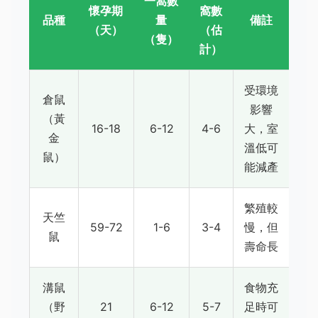
一窩數
懷孕期
窩數
品種
量
備註
（天）
（估
（隻）
計）
受環境
倉鼠
影響
（黃
16-18
6-12
4-6
大，室
金
溫低可
鼠）
能減產
繁殖較
天竺
59-72
1-6
3-4
慢，但
鼠
壽命長
溝鼠
食物充
（野
21
6-12
5-7
足時可