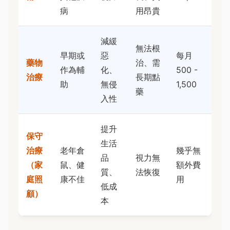
病
用昂貴
減緩
無法根
早期或
惡
每月
藥物
治、需
作為輔
化、
500 -
治療
長期點
助
無侵
1,500
藥
入性
提升
保守
生活
治療
老年倉
幾乎無
品
視力無
（家
鼠、健
額外費
質、
法恢復
庭照
康不佳
用
低成
顧）
本