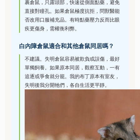
裹倉鼠，只露頭部，快速從側面點藥，避免
直接對瞳孔。如果倉鼠極度抗拒，問獸醫能
否改用口服補充品。有時點藥壓力反而比眼
疾更傷身，需權衡利弊。
白內障倉鼠適合和其他倉鼠同居嗎？
不建議。失明倉鼠容易被欺負或誤傷，最好
單獨飼養。如果原本同居，觀察互動，一有
追逐或爭食就分籠。我的布丁原本有室友，
失明後我分開牠們，各自生活更平靜。