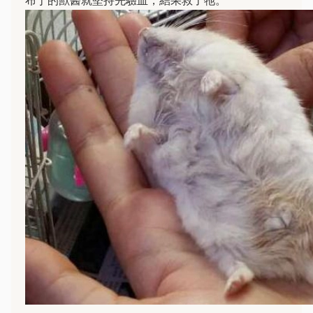
布丁的獸醫就堅持先驗血，結果救了牠。