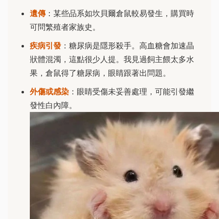
遺傳
：某些品系如坎貝爾倉鼠較易發生，購買時
可問繁殖者家族史。
疾病引發
：糖尿病是隱形殺手。高血糖會加速晶
狀體混濁，這點很少人提。我見過飼主餵太多水
果，倉鼠得了糖尿病，眼睛跟著出問題。
外傷或感染
：眼睛受傷未妥善處理，可能引發繼
發性白內障。