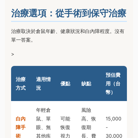
治療選項：從手術到保守治療
治療取決於倉鼠年齡、健康狀況和白內障程度。沒有
單一答案。
>
預估費
治療
適用情
優點
缺點
用（台
方式
況
幣）
年輕倉
風險
白內
鼠、單
可能
高、恢
15,000
障手
眼、無
恢復
復期
-
術
其他疾
視力
長、費
30,000