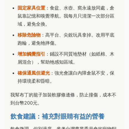
固定家具位置
：食盆、水壺、窩永遠放同處，倉
鼠靠記憶和嗅覺導航。我每月只清潔一次部分區
域，避免全換。
移除危險物
：高平台、尖銳玩具拿掉。改用平底
跑輪，避免牠摔傷。
增加觸覺指引
：鋪設不同質地墊材（如紙棉、木
屑混合），幫助牠感知區域。
確保通風但避光
：強光會讓白內障倉鼠不安，保
持環境柔和昏暗。
我幫布丁的籠子加裝軟膠條邊條，防止撞傷，成本不
到台幣200元。
飲食建議：補充對眼睛有益的營養
飲食微調，但別過度。參考台灣農業委員會的寵物飼