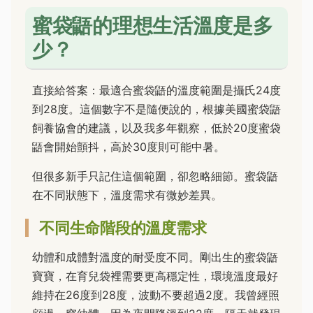
蜜袋鼯的理想生活溫度是多
少？
直接給答案：最適合蜜袋鼯的溫度範圍是攝氏24度
到28度。這個數字不是隨便說的，根據美國蜜袋鼯
飼養協會的建議，以及我多年觀察，低於20度蜜袋
鼯會開始顫抖，高於30度則可能中暑。
但很多新手只記住這個範圍，卻忽略細節。蜜袋鼯
在不同狀態下，溫度需求有微妙差異。
不同生命階段的溫度需求
幼體和成體對溫度的耐受度不同。剛出生的蜜袋鼯
寶寶，在育兒袋裡需要更高穩定性，環境溫度最好
維持在26度到28度，波動不要超過2度。我曾經照