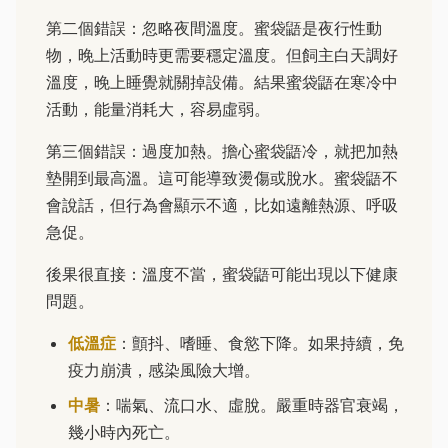
第二個錯誤：忽略夜間溫度。蜜袋鼯是夜行性動
物，晚上活動時更需要穩定溫度。但飼主白天調好
溫度，晚上睡覺就關掉設備。結果蜜袋鼯在寒冷中
活動，能量消耗大，容易虛弱。
第三個錯誤：過度加熱。擔心蜜袋鼯冷，就把加熱
墊開到最高溫。這可能導致燙傷或脫水。蜜袋鼯不
會說話，但行為會顯示不適，比如遠離熱源、呼吸
急促。
後果很直接：溫度不當，蜜袋鼯可能出現以下健康
問題。
低溫症
：顫抖、嗜睡、食慾下降。如果持續，免
疫力崩潰，感染風險大增。
中暑
：喘氣、流口水、虛脫。嚴重時器官衰竭，
幾小時內死亡。