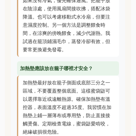
如果沒有冷氣，優先確保通風。把籠子放
在陰涼處，使用風扇間接吹拂，搭配冰袋
降溫。也可以考慮移動式水冷扇，但要注
意濕度控制。另一個方法是調整餵食時
間，在涼爽的傍晚餵食，減少代謝熱。我
試過在籠頂鋪濕毛巾，蒸發冷卻有效，但
要常更換避免發霉。
加熱墊應該放在籠子哪裡才安全？
加熱墊最好放在籠子側面或底部三分之一
區域，不要覆蓋整個底面。這樣蜜袋鼯可
以選擇靠近或遠離熱源。確保加熱墊有溫
控器，表面溫度不超過35度。我習慣在加
熱墊上鋪一層薄布或專用墊，防止直接接
觸燙傷。定期檢查電線，蜜袋鼯愛啃咬，
絕緣破損很危險。