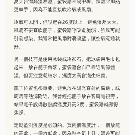
夏天台灣高溫潮濕，蜜袋鼯容易中暑。降溫比加熱
更棘手，因為不能直接吹冷氣或風扇。
冷氣可以開，但設定在26度以上，避免溫差太大。
風扇不要直吹籠子，蜜袋鼯呼吸道脆弱，強風可能
引發感染。我通常把風扇對著牆壁，讓空氣流通就
好。
另一個技巧是使用冰袋或冷卻石。把冰袋用毛巾包
起來，放在籠子角落，蜜袋鼯會自己靠近調節體
溫。但要注意凝結水，濕度太高會滋生細菌。
籠子位置也很重要。避免放在陽光直射的窗邊，或
廚房等熱源附近。我曾經把籠子放在客廳電視旁，
結果電子設備散熱讓溫度升高3度，蜜袋鼯就顯得
焦躁。
定期監測溫度是必須的。買兩個溫度計，一個放籠
內高處，一個放低處，因為熱空氣上升，溫差可能