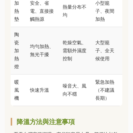
加
安全、省
小型籠
熱量分布不
熱
電、直接接
子、夜間
均
墊
觸熱源
加熱
陶
瓷
乾燥空氣、
大型籠
均勻加熱、
加
需額外濕度
子、全天
無光干擾
熱
控制
候使用
燈
暖
緊急加熱
噪音大、風
風
快速升溫
（不建議
向不穩
機
長期）
降溫方法與注意事項