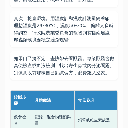
其次，檢查環境。用溫度計和濕度計測量飼養箱，
理想溫度是26-30°C，濕度50-70%。偏離太多就
得調整。行政院農業委員會的寵物飼養指南建議，
爬蟲類環境要穩定避免驟變。
如果自己搞不定，盡快帶去看獸醫。專業獸醫會做
糞便檢查或血液檢測，找出寄生蟲或內分泌問題。
別像我以前那樣自己亂試偏方，浪費錢又沒效。
診斷步
具體做法
常見發現
驟
飲食檢
記錄一週食物種類與
鈣質或維生素缺乏
查
量