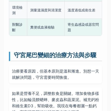
環境檢
測量溫濕度與清潔度
溫度過低或衛生差
測
獸醫診
寄生蟲感染或器官問
糞便或血液檢驗
斷
題
守宮尾巴變細的治療方法與步驟
治療要看原因，但基本原則是溫和漸進。別想一天
就解決問題，守宮需要時間恢復。
如果是營養不足，調整飲食是關鍵。增加食物多樣
性，比如輪流餵蟋蟀、麥皮蟲和蔬菜泥。補充鈣粉
和維生素D3，幫助吸收。我現在每餐都灑一點鈣