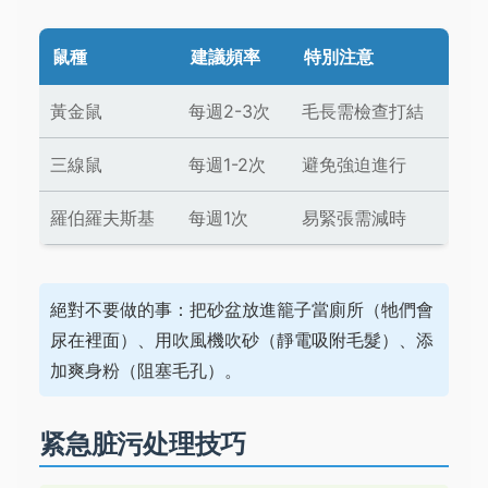
鼠種
建議頻率
特別注意
黃金鼠
每週2-3次
毛長需檢查打結
三線鼠
每週1-2次
避免強迫進行
羅伯羅夫斯基
每週1次
易緊張需減時
絕對不要做的事：把砂盆放進籠子當廁所（牠們會
尿在裡面）、用吹風機吹砂（靜電吸附毛髮）、添
加爽身粉（阻塞毛孔）。
紧急脏污处理技巧