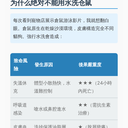
为什么绝对不能用水洗仓鼠
每次看到寵物店展示倉鼠游泳影片，我就想翻白
眼。倉鼠原生在乾燥沙漠環境，皮膚構造完全不同
貓狗。強行水洗會造成：
致命風
發生原因
後果嚴重度
險
失溫休
體型小散熱快，水
★★★（24小時
克
溫難控制
內死亡）
呼吸道
★★（需抗生素
嗆水或鼻腔進水
感染
治療）
皮膚炎
洗掉保護油脂層
★（脫屑發癢）