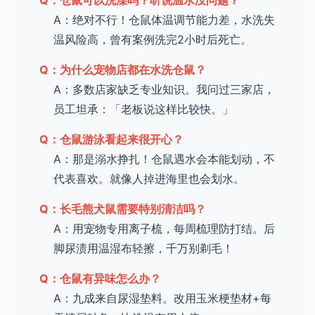
Q：仓鼠可以洗澡吗？听说温水没问题？
A：绝对不行！仓鼠体温调节能力差，水洗失
温风险高，曾有案例洗完2小时后死亡。
Q：为什么宠物店都在水洗仓鼠？
A：多数店家缺乏专业知识。我问过三家店，
员工坦承：「老板说这样比较快。」
Q：仓鼠游泳看起来很开心？
A：那是溺水挣扎！仓鼠遇水会本能划动，不
代表喜欢。就像人掉进海里也会划水。
Q：长毛熊犬鼠需要特别清洁吗？
A：用宠物专用离子梳，每周梳理防打结。后
脚尿渍用温湿布轻擦，千万别剃毛！
Q：仓鼠有异味怎么办？
A：九成来自尿湿垫料。改用玉米梗垫材+每