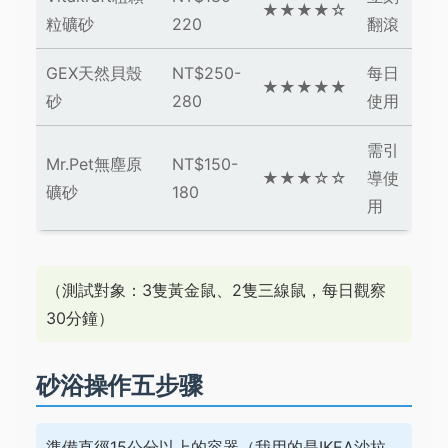
★★★★☆
粒礦砂
220
翻滾
GEX天然貝殼
NT$250-
每日
★★★★★
砂
280
使用
需引
Mr.Pet無塵原
NT$150-
★★★☆☆
導使
礦砂
180
用
（測試對象：3隻黃金鼠、2隻三線鼠，每日觀察
30分鐘）
砂浴操作五步骤
準備直徑15公分以上的容器（我用的是IKEA沙拉