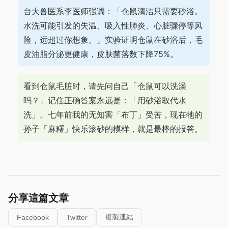
台大兽医系李医师强调：「仓鼠清洁只需要砂浴。
水洗可能引发的失温、吸入性肺炎、心脏骤停等风
险，远超过你想象。」实验证明仓鼠在砂浴后，毛
皮油脂分泌更健康，皮肤菌落数下降75%。
看到仓鼠毛脏时，请先问自己「仓鼠可以洗澡
吗？」记住正确答案永远是：「用砂浴取代水
洗」。七年前我的无知害「布丁」受苦，现在牠的
孙子「麻糬」快乐滚砂的模样，就是最棒的报答。
分享這篇文章
複製連結
Facebook
Twitter