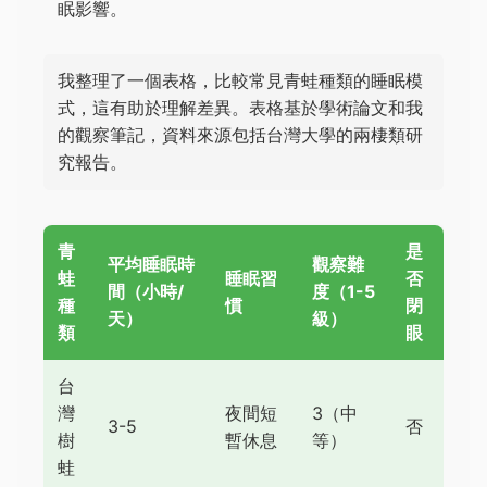
眠影響。
我整理了一個表格，比較常見青蛙種類的睡眠模
式，這有助於理解差異。表格基於學術論文和我
的觀察筆記，資料來源包括台灣大學的兩棲類研
究報告。
青
是
平均睡眠時
觀察難
蛙
睡眠習
否
間（小時/
度（1-5
種
慣
閉
天）
級）
類
眼
台
灣
夜間短
3（中
3-5
否
樹
暫休息
等）
蛙