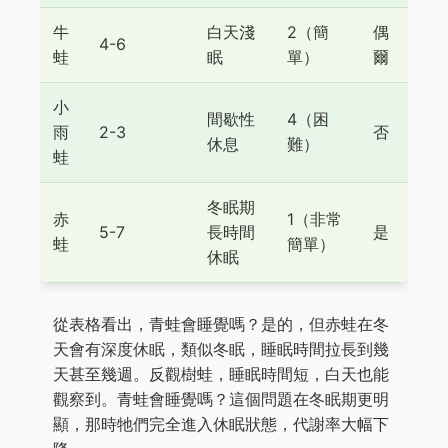
牛
白天淺
2（簡
偶
4-6
蛙
眠
單）
爾
小
間歇性
4（困
雨
2-3
否
休息
難）
蛙
冬眠期
赤
1（非常
5-7
長時間
是
蛙
簡單）
休眠
從表格看出，青蛙會睡覺嗎？是的，但赤蛙在冬
天會有深度休眠，類似冬眠，睡眠時間拉長到幾
天甚至幾週。反觀樹蛙，睡眠時間短，白天也能
觀察到。青蛙會睡覺嗎？這個問題在冬眠期更明
顯，那時牠們完全進入休眠狀態，代謝率大幅下