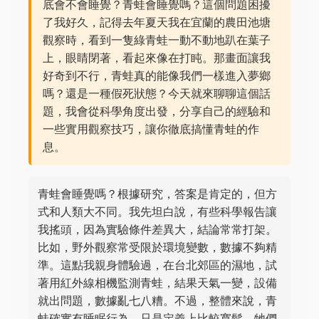
底會不會睡覺？青蛙會睡覺嗎？這個問題困擾
了我好久，記得去年夏天我在宜蘭的農田池塘
觀察時，看到一隻綠青蛙一動不動地趴在葉子
上，眼睛閉著，看起來像在打盹。那畫面讓我
好奇到不行，青蛙真的能像我們一樣進入夢鄉
嗎？還是一種假死狀態？今天就來聊聊這個話
題，我會從科學角度出發，分享自己的經驗和
一些實用觀察技巧，讓你徹底搞懂青蛙的作
息。
青蛙會睡覺嗎？根據研究，答案是肯定的，但方
式和人類大不同。我先坦白說，有些科學報告讓
我搖頭，因為實驗條件差異大，結論常常打架。
比如，野外觀察常受限於環境變數，數據不夠精
準。這點我親身體驗過，在台北郊區的濕地，試
著用紅外線相機監測青蛙，結果天氣一變，設備
就出問題，數據亂七八糟。不過，整體來說，青
蛙確實有睡眠行為，只是定義上比較寬鬆，牠們