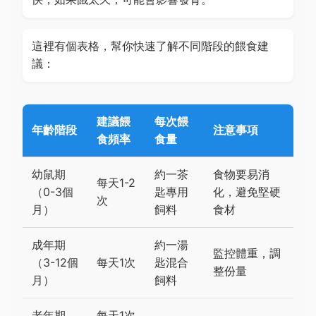
這裡有個表格，幫你快速了解不同階段的餵食建
議：
建議餵
每次餵
年齡階段
注意事項
食頻率
食量
幼鼠期
約一茶
食物要易消
每天1-2
（0-3個
匙專用
化，避免堅硬
次
月）
飼料
食材
成年期
約一湯
監控體重，調
（3-12個
每天1次
匙混合
整份量
月）
飼料
老年期
每天1次