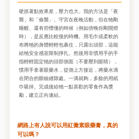
硬抓著點效果差，壓力也大。我的方法是「夜
襲」和「偷襲」。守宮在夜晚活動，但在牠剛
睡醒、還有些懵懂的時候（例如傍晚你剛開燈
時），是反應比較慢的時機。用毛巾或柔軟的
布將牠的身體輕輕包裹住，只露出頭部，這能
給牠安全感並限制掙扎。然後用非慣用手的手
指輕輕固定牠的頭部側面（不要壓到眼睛），
慣用手拿著眼藥水，從側上方接近，將藥水滴
在閉合的眼瞼縫隙處。一滴就夠，多餘的用紙
巾吸掉。完成後給牠一點喜歡的零食作為獎
勵，建立正向連結。
網路上有人說可以用紅黴素眼藥膏，真的
可以嗎？