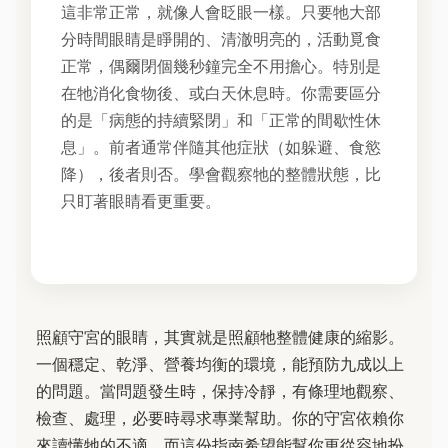
這非常正常，就像人會眨眼一樣。只要牠大部
分時間眼睛是睜開的、清澈明亮的，活動覓食
正常，偶爾閉個幾秒鐘完全不用擔心。特別是
在牠消化食物後、或白天休息時。你需要區分
的是「病態的持續緊閉」和「正常的間歇性休
息」。前者通常伴隨其他症狀（如躲避、食慾
降），後者則否。學會觀察牠的整體狀態，比
只盯著眼睛看更重要。
照顧守宮的眼睛，其實就是照顧牠整體健康的縮影。
一個穩定、乾淨、營養均衡的環境，能預防九成以上
的問題。當問題發生時，保持冷靜，有條理地觀察、
檢查、處理，必要時尋求專業幫助。你的守宮依賴你
來讀懂牠的不適，而這份指南希望能幫你更從容地扮