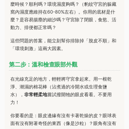
麼時候？順利嗎？環境濕度夠嗎？（豹紋守宮的躲藏
窩內濕度應維持在60-80%左右）。你用的底材是什
麼？是容易揚塵的細沙嗎？守宮除了閉眼，食慾、活
動力、排便都正常嗎？
這些問題的答案，能立刻幫你排除掉「脫皮不順」和
「環境刺激」這兩大因素。
第二步：溫和檢查眼部外觀
在光線充足的地方，輕輕將守宮拿起來。用一根乾
淨、潮濕的棉花棒（沾煮過的冷開水或生理食鹽
水），
非常輕柔地
嘗試撥開牠的眼皮看看。不要用
力！
你要看的是：眼皮邊緣有沒有卡著乾燥的皮？眼球表
面有沒有附著奇怪的東西（像是沙粒）？眼角有沒有