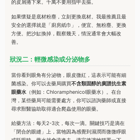
的皮屑捲下來。千萬不要用指甲去摳。
如果懷疑是底材粉塵，立刻更換底材。我最推薦且最
安全的選擇就是「廚房紙巾」，便宜、無粉塵、更換
方便。把沙缸換掉，觀察幾天，情況通常會大幅改
善。
狀況二：輕微感染或分泌物多
當你看到眼角有分泌物，眼皮微紅，這表示可能有細
菌感染。你可以去藥局購買
不含類固醇的廣譜抗生素
眼藥水
（例如：Chloramphenicol眼藥水）。在台
灣，某些藥局可能需要處方，你可以諮詢藥師或直接
尋求獸醫協助取得適合爬蟲使用的眼藥。
給藥方法：每天2-3次，每次一滴。關鍵技巧是滴在
「閉合的眼縫」上，當牠因為感覺到濕潤而微微睜眼
或眨眼時，藥水就會流進去。滴完後讓牠靜置一下，