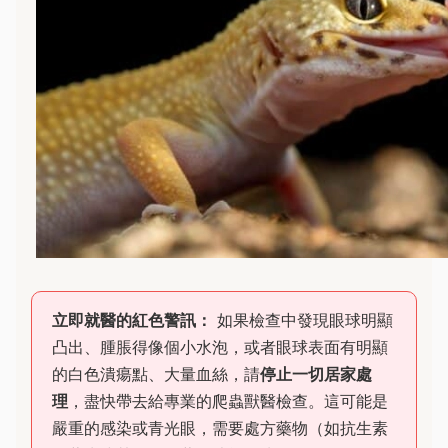
立即就醫的紅色警訊：
如果檢查中發現眼球明顯
凸出、腫脹得像個小水泡，或者眼球表面有明顯
的白色潰瘍點、大量血絲，請
停止一切居家處
理
，盡快帶去給專業的爬蟲獸醫檢查。這可能是
嚴重的感染或青光眼，需要處方藥物（如抗生素