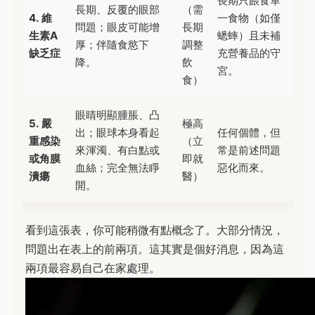
長期只餵食單
長期、反覆的眼部
（需
4. 維
一食物（如僅
問題；眼皮可能增
長期
生素A
蟋蟀）且未補
厚；伴隨食慾下
調整
缺乏症
充營養品的守
降。
飲
宮。
食）
眼睛明顯腫脹、凸
5. 嚴
極高
出；眼球本身看起
任何個體，但
重感染
（立
來渾濁、有白點或
常是前述問題
或角膜
即就
血絲；完全無法睜
惡化而來。
潰瘍
醫）
開。
看到這張表，你可能稍微有點概念了。大部分情況，
問題出在表上的前兩項。這其實是個好消息，因為這
兩項最容易自己在家處理。