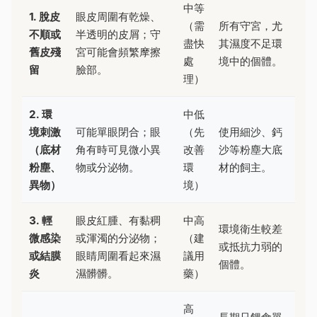
中等
1. 脫皮
眼皮周圍有乾燥、
（需
所有守宮，尤
不順或
半透明的皮屑；守
盡快
其濕度不足環
舊皮殘
宮可能會頻繁摩擦
處
境中的個體。
留
臉部。
理）
2. 環
中低
境刺激
可能單眼閉合；眼
（先
使用細沙、鈣
（底材
角有時可見微小異
改善
沙等粉塵大底
粉塵、
物或分泌物。
環
材的飼主。
異物）
境）
3. 輕
眼皮紅腫、有黏稠
中高
環境衛生較差
微感染
或渾濁的分泌物；
（建
或抵抗力弱的
或結膜
眼睛周圍看起來濕
議用
個體。
炎
濕髒髒。
藥）
高