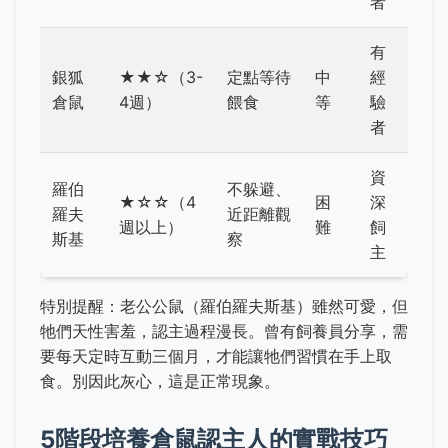
者
有
銀狐
★★☆（3-
定點等待
中
經
倉鼠
4週）
餵食
等
驗
者
資
羅伯
不躲避、
★☆☆（4
困
深
羅夫
近距離觀
週以上）
難
飼
斯基
察
主
特別提醒：老公公鼠（羅伯羅夫斯基）雖然可愛，但
牠們天性害羞，認主過程漫長。曾有飼養員分享，需
要每天定時互動三個月，才能讓牠們習慣在手上取
食。別因此灰心，這是正常現象。
5階段培養倉鼠認主人的實戰技巧