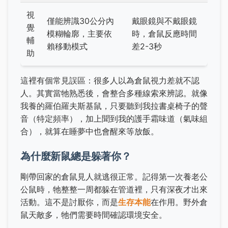
視
僅能辨識30公分內
戴眼鏡與不戴眼鏡
覺
模糊輪廓，主要依
時，倉鼠反應時間
輔
賴移動模式
差2-3秒
助
這裡有個常見誤區：很多人以為倉鼠視力差就不認
人。其實當牠熟悉後，會整合多種線索來辨認。就像
我養的羅伯羅夫斯基鼠，只要聽到我拉書桌椅子的聲
音（特定頻率），加上聞到我的護手霜味道（氣味組
合），就算在睡夢中也會醒來等放飯。
為什麼新鼠總是躲著你？
剛帶回家的倉鼠見人就逃很正常。記得第一次養老公
公鼠時，牠整整一周都躲在管道裡，只有深夜才出來
活動。這不是討厭你，而是
生存本能
在作用。野外倉
鼠天敵多，牠們需要時間確認環境安全。