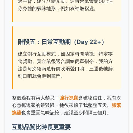
過手臂，建立立體互動。這時倉鼠會開始記住
你身體的氣味地形，例如衣袖皺褶處。
階段五：日常互動期（Day 22+）
建立例行互動模式，如固定時間清籠、特定零
食獎勵。黃金鼠很適合訓練簡單指令，我的方
法是每次給南瓜籽前吹兩聲口哨，三週後牠聽
到口哨就會跑到籠門。
整個過程有兩大禁忌：
強行抓鼠
會破壞信任，我有次
心急抓逃家的銀狐鼠，牠後來躲了我整整五天。
頻繁
換籠
也會重置氣味記憶，建議至少間隔三個月。
互動品質比時長更重要