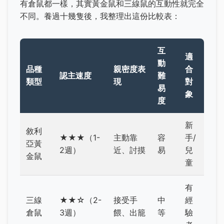
有倉鼠都一樣，其實黃金鼠和三線鼠的互動性就完全
不同。養過十幾隻後，我整理出這份比較表：
互
適
動
品種
親密度表
合
認主速度
難
類型
現
對
易
象
度
新
敘利
★★★（1-
主動靠
容
手/
亞黃
2週）
近、討摸
易
兒
金鼠
童
有
三線
★★☆（2-
接受手
中
經
倉鼠
3週）
餵、出籠
等
驗