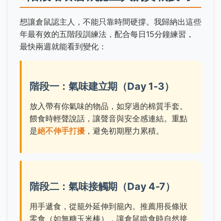
想讓倉鼠認主人，不能只靠時間硬撐。我歸納出這些
年最有效的五階段訓練法，配合每日15分鐘練習，
最快兩週就能看到變化：
階段一：氣味建立期（Day 1-3）
放入帶有你氣味的物品，如穿過的棉質手套。
餵食時輕聲說話，讓聲音與安全感連結。重點
是
絕不伸手打擾
，避免初期壓力累積。
階段二：氣味接觸期（Day 4-7）
用手遞食，從籠外延伸到籠內。推薦用長條狀
零食（如無糖玉米棒），讓倉鼠啃食時自然接