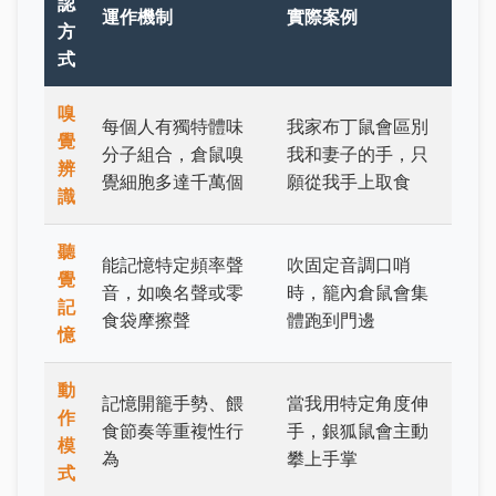
認
運作機制
實際案例
方
式
嗅
每個人有獨特體味
我家布丁鼠會區別
覺
分子組合，倉鼠嗅
我和妻子的手，只
辨
覺細胞多達千萬個
願從我手上取食
識
聽
能記憶特定頻率聲
吹固定音調口哨
覺
音，如喚名聲或零
時，籠內倉鼠會集
記
食袋摩擦聲
體跑到門邊
憶
動
記憶開籠手勢、餵
當我用特定角度伸
作
食節奏等重複性行
手，銀狐鼠會主動
模
為
攀上手掌
式