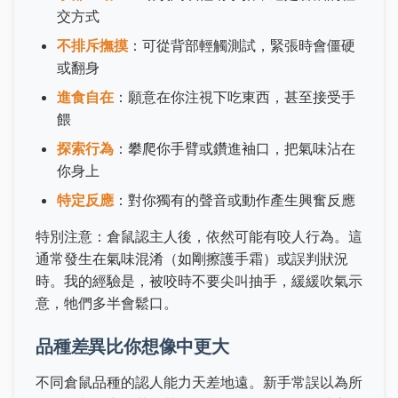
交方式
不排斥撫摸
：可從背部輕觸測試，緊張時會僵硬
或翻身
進食自在
：願意在你注視下吃東西，甚至接受手
餵
探索行為
：攀爬你手臂或鑽進袖口，把氣味沾在
你身上
特定反應
：對你獨有的聲音或動作產生興奮反應
特別注意：倉鼠認主人後，依然可能有咬人行為。這
通常發生在氣味混淆（如剛擦護手霜）或誤判狀況
時。我的經驗是，被咬時不要尖叫抽手，緩緩吹氣示
意，牠們多半會鬆口。
品種差異比你想像中更大
不同倉鼠品種的認人能力天差地遠。新手常誤以為所