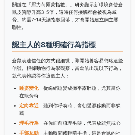
關鍵在「壓力荷爾蒙指數」。研究顯示新環境會使倉
鼠皮質醇升高3-5倍，這時任何接觸都會被視為威
脅。約需7-14天讓指數回落，才會開始建立飼主關
聯性。
認主人的8種明確行為指標
倉鼠表達信任的方式很細微，剛開始養容易忽略這些
信號。根據動物行為學觀察，當倉鼠出現以下行為，
就代表牠認得你這個主人：
睡姿變化
：從蜷縮睡變成攤平露肚睡，尤其當你
在籠旁時
定向靠近
：聽到你呼喚時，會朝聲源移動而非躲
藏
理毛行為
：在你面前梳理毛髮，代表放鬆無戒心
手部互動
：主動嗅聞或輕啃手指，這是倉鼠的社