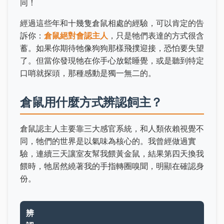
同！
經過這些年和十幾隻倉鼠相處的經驗，可以肯定的告
訴你：
倉鼠絕對會認主人
，只是牠們表達的方式很含
蓄。如果你期待牠像狗狗那樣飛撲迎接，恐怕要失望
了。但當你發現牠在你手心放鬆睡覺，或是聽到特定
口哨就探頭，那種感動是獨一無二的。
倉鼠用什麼方式辨認飼主？
倉鼠認主人主要靠三大感官系統，和人類依賴視覺不
同，牠們的世界是以氣味為核心的。我曾經做過實
驗，連續三天讓室友幫我餵黃金鼠，結果第四天換我
餵時，牠居然繞著我的手指轉圈嗅聞，明顯在確認身
份。
辨