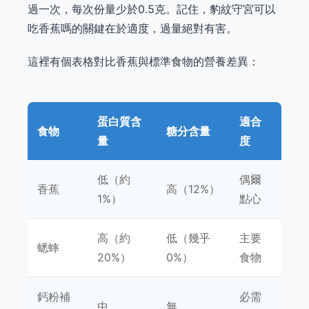
過一次，每次份量少於0.5克。記住，豹紋守宮可以
吃香蕉嗎的關鍵在於適度，過量絕對有害。
這裡有個表格對比香蕉與標準食物的營養差異：
蛋白質含
適合
食物
糖分含量
量
度
低（約
偶爾
香蕉
高（12%）
1%）
點心
高（約
低（幾乎
主要
蟋蟀
20%）
0%）
食物
鈣粉補
必需
中
無