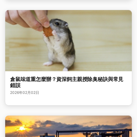
倉鼠味道重怎麼辦？資深飼主親授除臭秘訣與常見
錯誤
2026年02月02日