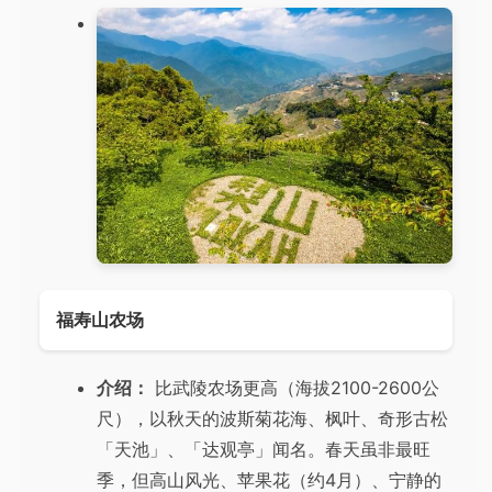
福寿山农场
介绍：
比武陵农场更高（海拔2100-2600公
尺），以秋天的波斯菊花海、枫叶、奇形古松
「天池」、「达观亭」闻名。春天虽非最旺
季，但高山风光、苹果花（约4月）、宁静的