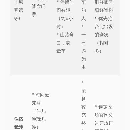
丰原
* 停留时
车
册好账号
线含门
客运
间有限
的
填好资料
票
等)
（约6小
人
* 优先抢
时）
*
台北出发
* 山路弯
一
的班次
曲，易
日
（相对
晕车
游
多）
为
主
*
预
* 时间最
算
充裕
较
* 锁定农
（住几
充
场官网公
住宿
晚玩几
裕
告开放订
武陵
晚）