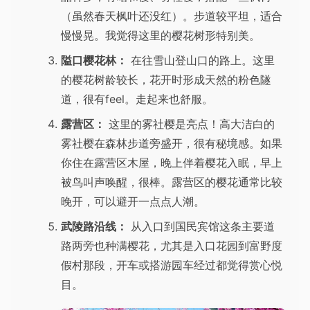
（虽然春天枫叶还没红）。步道较平坦，适合
慢慢晃。我觉得这里的樱花树形特别美。
隘口樱花林：
在往雪山登山口的路上。这里
的樱花树龄较长，花开时形成天然的粉色隧
道，很有feel。走起来也舒服。
露营区：
这里的雾社樱是亮点！高大洁白的
雾社樱在森林步道旁盛开，很有秘境感。如果
你住在露营区木屋，晚上伴着樱花入眠，早上
被鸟叫声唤醒，很棒。露营区的樱花通常比较
晚开，可以避开一点点人潮。
武陵路沿线：
从入口到国民宾馆这条主要道
路两旁也种满樱花，尤其是入口花园到富野度
假村那段，开车或搭游园车经过都觉得赏心悦
目。