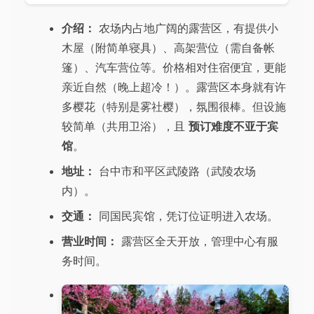
介绍：
农场内占地广阔的露营区，有提供小
木屋（附简单寝具）、高架营位（需自备帐
篷）、汽车营位等。价格相对住宿便宜，更能
亲近自然（晚上超冷！）。露营区本身就有许
多樱花（特别是雾社樱），氛围很棒。但设施
较简单（共用卫浴），且
预订难度不亚于宾
馆
。
地址：
台中市和平区武陵路（武陵农场
内）。
交通：
同国民宾馆，凭订位证明进入农场。
营业时间：
露营区全天开放，管理中心有服
务时间。