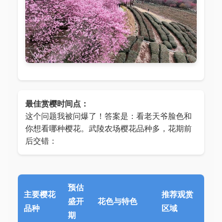
最佳赏樱时间点：
这个问题我被问爆了！答案是：看老天爷脸色和
你想看哪种樱花。武陵农场樱花品种多，花期前
后交错：
预估
主要樱花
推荐观赏
盛开
花色与特色
品种
区域
期