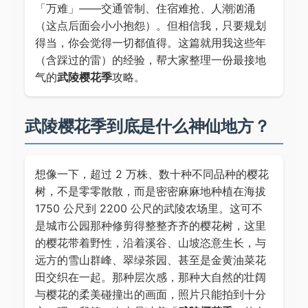
「万难」——交通管制、住宿难抢、人潮汹涌
（这点后面会小小抱怨）。但相信我，只要规划
得当，你会觉得一切都值得。这篇就用我这些年
（含踩过的雷）的经验，帮大家整理一份最接地
气的
武陵樱花季
攻略。
武陵樱花季到底是什么神仙地方？
想像一下，超过 2 万株、数十种不同品种的樱花
树，不是零零散散，而是密密麻麻地种植在海拔
1750 公尺到 2200 公尺的武陵农场里。这可不
是城市公园那种修剪得整整齐齐的樱花树，这里
的樱花带着野性，沿着溪谷、山坡恣意生长，与
远方的雪山群峰、翠绿茶园、甚至是金黄油菜花
田交织在一起。那种层次感，那种大自然的壮阔
与樱花的柔美碰撞出的画面，照片只能拍到十分