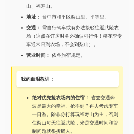
山、福寿山。
地址：
台中市和平区梨山里、平等里。
交通：
需自行驾车或有办法接驳往返武陵农
场（这点在订房时务必确认可行性！樱花季专
车通常只到农场，不会到梨山）。
营业时间：
依各旅宿规定。
我的血泪教训：
绝对优先抢农场内的住宿！
省去交通奔
波是最大的幸福。抢不到？再去考虑专车
一日游。除非你打算玩福寿山为主，否则
住梨山每天往返武陵，光是交通时间和管
制问题就很折腾人。