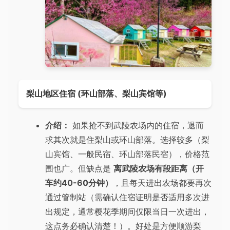
梨山地区住宿 (环山部落、梨山宾馆等)
介绍：
如果抢不到武陵农场内的住宿，退而
求其次就是住梨山或环山部落。选择较多（梨
山宾馆、一般民宿、环山部落民宿），价格范
围也广。但缺点是
离武陵农场有段距离（开
车约40-60分钟）
，且每天进出农场都要再次
通过管制站（需确认住宿证明是否适用多次进
出规定，通常樱花季期间仅限当日一次进出，
这点务必确认清楚！）。好处是方便顺游梨