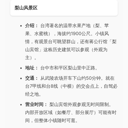
梨山风景区
介绍：
台湾著名的温带水果产地（梨、苹
果、水蜜桃），海拔约1900公尺。小镇风
情，有观景台可眺望群山，还有蒋公行馆「梨
山宾馆」这栋历史建筑可以参观（外观为
主）。
地址：
台中市和平区梨山里中正路。
交通：
从武陵农场开车下山约50分钟。就在
台7甲线和台8线（中横）的交会点上，自驾必
经之地。
营业时间：
梨山宾馆外观参观无时间限制。
内部开放区域（如餐厅、部分展厅）可能有时
间，但整体小镇随时可逛。