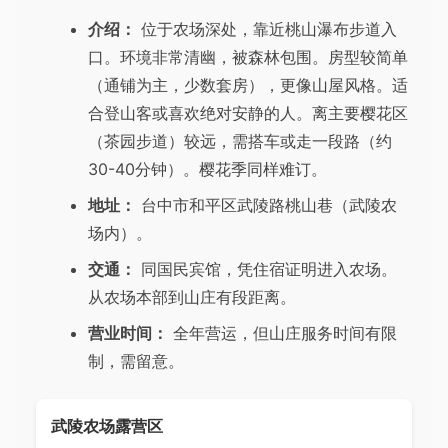
介绍：
位于农场深处，靠近桃山瀑布步道入
口。环境非常清幽，被森林包围。房型较简单
（通铺为主，少数套房），更像山屋风格。适
合登山客或喜欢绝对安静的人。离主要樱花区
（茶园步道）较远，需搭车或走一段路（约
30-40分钟）。樱花季同样难订。
地址：
台中市和平区武陵路桃山巷（武陵农
场内）。
交通：
同国民宾馆，凭住宿证明进入农场。
从农场本部到山庄有段距离。
营业时间：
全年营运，但山庄服务时间有限
制，需留意。
武陵农场露营区