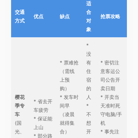
适
交通
合
优点
缺点
抢票攻略
方式
对
象
*
没
* 票难抢
有
* 密切注
（需线
住
意客运公
上预
宿
司公告开
购）
的
卖日期
樱花
* 发车时
人
* 开卖当
* 省去开
季专
间早
*
天准时死
车疲劳
车
（凌晨
不
守电脑/手
* 保证能
(国
就得集
想
机
上山
光、
合）
开
* 事先注
* 部分路