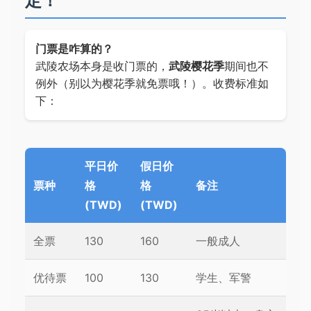
定！
门票是咋算的？
武陵农场本身是收门票的，
武陵樱花季
期间也不
例外（别以为樱花季就免票哦！）。收费标准如
下：
平日价
假日价
票种
格
格
备注
(TWD)
(TWD)
全票
130
160
一般成人
优待票
100
130
学生、军警