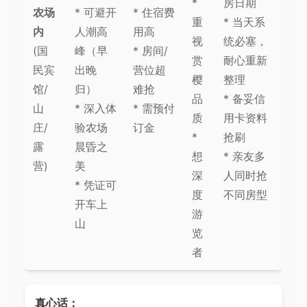
*
房日期
农场
* 可避开
* 住宿费
重
* 当天系
内
人潮高
用高
视
统必塞，
(国
峰（早
* 房间/
赏
耐心重新
民宾
出晚
营位超
樱
整理
馆/
归）
难抢
品
* 备妥信
山
* 深入体
* 需预付
质
用卡资料
庄/
验农场
订金
*
抢刷
露
晨昏之
想
* 亲友多
营)
美
深
人同时抢
* 凭证可
度
不同房型
开车上
游
山
览
者
真心话：