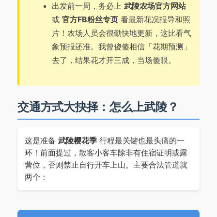
出发前一周，务必上
武陵农场官方网站
或
官方FB粉丝专页
看最新花况报导和照
片！农场人员会很勤快地更新，这比看气
象预报还准。我曾傻傻相信「花期预测」
去了，结果花才开三成，当场傻眼。
交通方式大抉择：怎么上武陵？
这是准备
武陵樱花季
行程最关键也最头痛的一
环！前面提过，散客小客车除非有住宿证明或露
营位，否则禁止自行开车上山。主要合法管道就
两个：