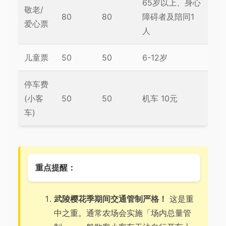
65岁以上、身心
敬老/
80
80
障碍者及陪同1
爱心票
人
儿童票
50
50
6-12岁
停车费
(小客
50
50
机车 10元
车)
重点提醒：
武陵樱花季期间交通管制严格！
这是重
中之重。通常农场会实施「场内总量管