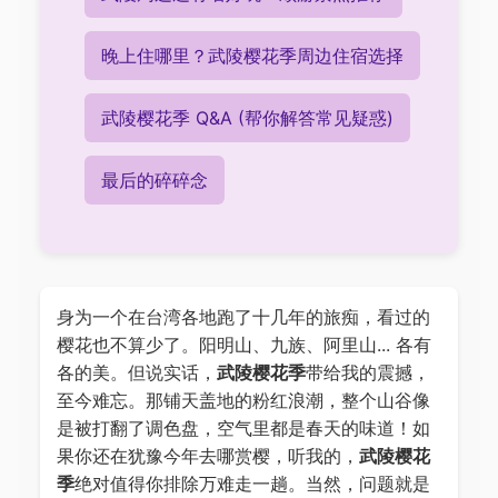
晚上住哪里？武陵樱花季周边住宿选择
武陵樱花季 Q&A (帮你解答常见疑惑)
最后的碎碎念
身为一个在台湾各地跑了十几年的旅痴，看过的
樱花也不算少了。阳明山、九族、阿里山... 各有
各的美。但说实话，
武陵樱花季
带给我的震撼，
至今难忘。那铺天盖地的粉红浪潮，整个山谷像
是被打翻了调色盘，空气里都是春天的味道！如
果你还在犹豫今年去哪赏樱，听我的，
武陵樱花
季
绝对值得你排除万难走一趟。当然，问题就是