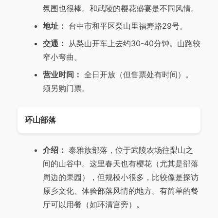
氛围也很棒。和武陵的樱花盛宴是不同风情。
地址：
台中市和平区梨山里福寿路29号。
交通：
从梨山开车上去约30-40分钟。山路较
窄小弯曲。
营业时间：
全日开放（但售票处有时间）。
须另购门票。
环山部落
介绍：
泰雅族部落，位于武陵农场往梨山之
间的山谷中。这里春天也有樱花（尤其是部落
周边的果园），但规模小很多，比较像是探访
原乡文化、体验部落风情的地方。有简单的餐
厅可以用餐（如环清宫旁）。