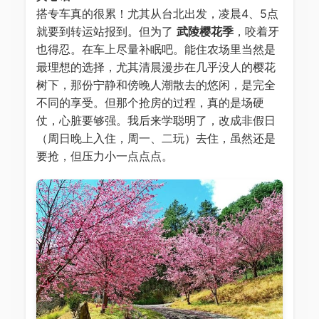
搭专车真的很累！尤其从台北出发，凌晨4、5点
就要到转运站报到。但为了
武陵樱花季
，咬着牙
也得忍。在车上尽量补眠吧。能住农场里当然是
最理想的选择，尤其清晨漫步在几乎没人的樱花
树下，那份宁静和傍晚人潮散去的悠闲，是完全
不同的享受。但那个抢房的过程，真的是场硬
仗，心脏要够强。我后来学聪明了，改成非假日
（周日晚上入住，周一、二玩）去住，虽然还是
要抢，但压力小一点点点。