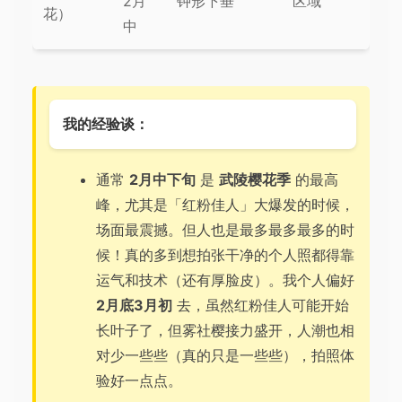
2月
钟形下垂
区域
花）
中
我的经验谈：
通常
2月中下旬
是
武陵樱花季
的最高
峰，尤其是「红粉佳人」大爆发的时候，
场面最震撼。但人也是最多最多最多的时
候！真的多到想拍张干净的个人照都得靠
运气和技术（还有厚脸皮）。我个人偏好
2月底3月初
去，虽然红粉佳人可能开始
长叶子了，但雾社樱接力盛开，人潮也相
对少一些些（真的只是一些些），拍照体
验好一点点。