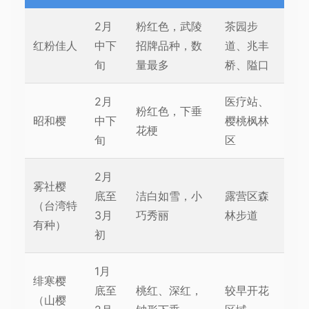
2月
粉红色，武陵
茶园步
红粉佳人
中下
招牌品种，数
道、兆丰
旬
量最多
桥、隘口
2月
医疗站、
粉红色，下垂
昭和樱
中下
樱桃枫林
花梗
旬
区
2月
雾社樱
底至
洁白如雪，小
露营区森
（台湾特
3月
巧秀丽
林步道
有种）
初
1月
绯寒樱
底至
桃红、深红，
较早开花
（山樱