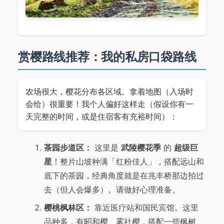
赏樱路线推荐：我的私房口袋路线
农场很大，樱花分布各区域。拿着地图（入场时
会给）很重要！我个人偏好这样走（假设你有一
天完整的时间，或是住宿客有充裕时间）：
茶园步道区：
这里是
武陵樱花季
的
超级巨
星
！整片山坡种满「红粉佳人」，搭配远山和
底下的茶园，经典角度就是在兆丰桥那边拍过
去（但人会爆多）。请做好心理准备。
樱桃枫林区：
靠近医疗站和国民宾馆。这里
品种多，有昭和樱、雾社樱，搭配一些枫树