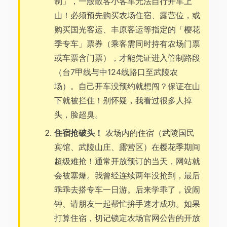
制」，一般散客小客车无法自行开车上
山！必须预先购买农场住宿、露营位，或
购买国光客运、丰原客运等指定的「樱花
季专车」票券（乘客需同时持有农场门票
或车票含门票），才能凭证进入管制路段
（台7甲线与中124线路口至武陵农
场）。自己开车没预约就想闯？保证在山
下就被拦住！别怀疑，我看过很多人掉
头，脸超臭。
住宿抢破头！
农场内的住宿（武陵国民
宾馆、武陵山庄、露营区）在樱花季期间
超级难抢！通常开放预订的当天，网站就
会被塞爆。我曾经连续两年没抢到，最后
乖乖去搭专车一日游。后来学乖了，设闹
钟、请朋友一起帮忙拚手速才成功。如果
打算住宿，切记锁定农场官网公告的开放