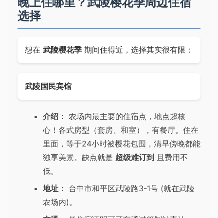
晚上住哪里？武陵樱花季周边住宿
选择
想在
武陵樱花季
期间住得近，选择其实很有限：
武陵国民宾馆
介绍：
农场内最主要的住宿点，地点超核
心！各式房型（套房、和室），有餐厅。住在
里面，等于24小时被樱花包围，清早傍晚都能
独享美景。缺点就是
超级难订到
且费用不
低。
地址：
台中市和平区武陵路3-1号 (就在武陵
农场内)。