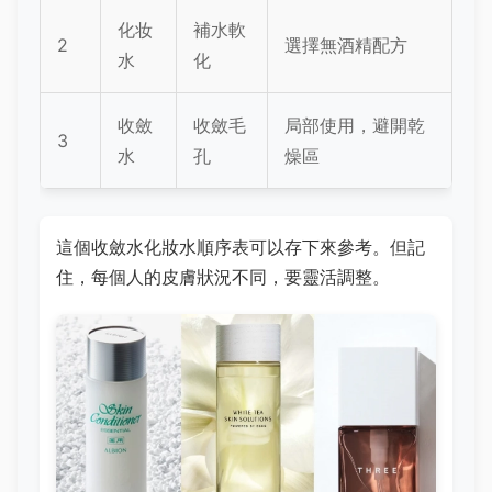
化妆
補水軟
2
選擇無酒精配方
水
化
收斂
收斂毛
局部使用，避開乾
3
水
孔
燥區
這個收斂水化妝水順序表可以存下來參考。但記
住，每個人的皮膚狀況不同，要靈活調整。