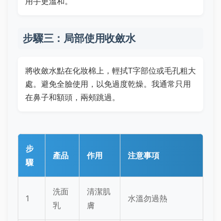
用手更溫和。
步驟三：局部使用收斂水
將收斂水點在化妝棉上，輕拭T字部位或毛孔粗大
處。避免全臉使用，以免過度乾燥。我通常只用
在鼻子和額頭，兩頰跳過。
步
產品
作用
注意事項
驟
洗面
清潔肌
1
水溫勿過熱
乳
膚