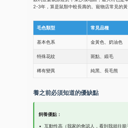
2-3年，算是鼠類中較長壽的。寵物店常見的
毛色類型
常見品種
基本色系
金黃色、奶油色
特殊花紋
斑點、緞毛
稀有變異
純黑、長毛熊
養之前必須知道的優缺點
飼養優點：
互動性高（我家的會認人，看到我就往籠