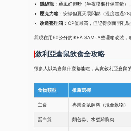
鐵絲籠
：通風好但吵（半夜咬欄杆像電鑽）
壓克力箱
：安靜但夏天易悶熱（溫度超過28
改造整理箱
：CP值最高，但記得側面開孔
我現在用60公分的IKEA SAMLA整理箱改裝
敘利亞倉鼠飲食全攻略
很多人以為倉鼠什麼都能吃，其實敘利亞倉鼠的
食物類型
推薦選擇
主食
專業倉鼠飼料（混合穀物）
蛋白質
麵包蟲、水煮雞胸肉