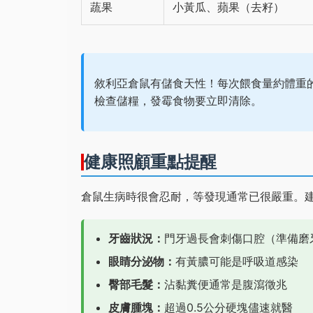
蔬果
小黃瓜、蘋果（去籽）
敘利亞倉鼠有儲食天性！每次餵食量約體重的
檢查儲糧，發霉食物要立即清除。
健康照顧重點提醒
倉鼠生病時很會忍耐，等發現通常已很嚴重。
牙齒狀況：
門牙過長會刺傷口腔（準備磨
眼睛分泌物：
有黃膿可能是呼吸道感染
臀部毛髮：
沾黏糞便通常是腹瀉徵兆
皮膚腫塊：
超過0.5公分硬塊儘速就醫