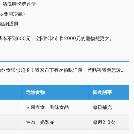
，清洗時卡縫難清
度要開冷氣）
裝鐵網通風
，成本不到600元，空間卻比市售2000元的寵物籠更大。
飲食禁忌超多！我家布丁有次偷吃洋蔥，差點害我跑急診...
危險食物
餵食頻率
人類零食、調味食品
每日補充
生肉、奶製品
每週2-3次