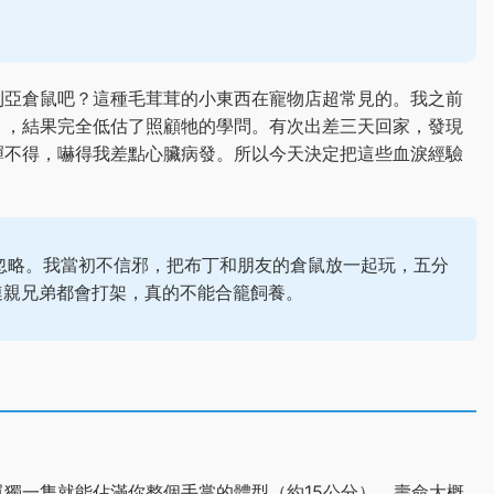
利亞倉鼠吧？這種毛茸茸的小東西在寵物店超常見的。我之前
），結果完全低估了照顧牠的學問。有次出差三天回家，發現
彈不得，嚇得我差點心臟病發。所以今天決定把這些血淚經驗
忽略。我當初不信邪，把布丁和朋友的倉鼠放一起玩，五分
到連親兄弟都會打架，真的不能合籠飼養。
獨一隻就能佔滿你整個手掌的體型（約15公分）。壽命大概