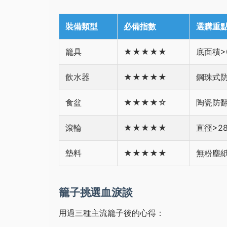
裝備類型
必備指數
選購重
籠具
★★★★★
底面積>
飲水器
★★★★★
鋼珠式
食盆
★★★★☆
陶瓷防
滾輪
★★★★★
直徑>2
墊料
★★★★★
無粉塵
籠子挑選血淚談
用過三種主流籠子後的心得：