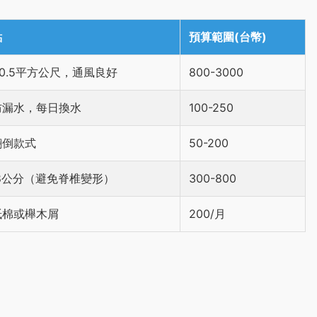
點
預算範圍(台幣)
0.5平方公尺，通風良好
800-3000
防漏水，每日換水
100-250
翻倒款式
50-200
8公分（避免脊椎變形）
300-800
紙棉或櫸木屑
200/月