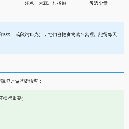
洋蔥、大蒜、柑橘類
每週少量
10%（成鼠約15克），牠們會把食物藏在窩裡。記得每天
建議每月做基礎檢查：
牙棒很重要）