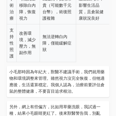
術
移除白內
貴（可能數千元
影響生活品
治
障，恢復
台幣），術後照
質，且倉鼠健
療
視力
護複雜
康狀況良好
支
改善環
持
無法逆轉白內
境，減少
性
障，僅能緩解症
壓力，無
照
狀
副作用
護
小毛那時因為年紀大，獸醫不建議手術，我們就用藥
物和環境調整來管理。雖然視力沒完全恢復，但牠適
應後，生活還算穩定。我個人認為，治療前要評估倉
鼠的整體健康，不要盲目追求根治。
另外，網上有些偏方，比如用草藥洗眼，我試過一
種，結果小毛眼睛更紅了。後來獸醫警告我，別亂