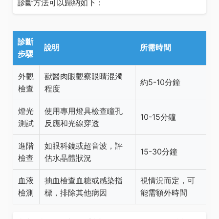
診斷方法可以歸納如下：
診斷
說明
所需時間
步驟
外觀
獸醫肉眼觀察眼睛混濁
約5-10分鐘
檢查
程度
燈光
使用專用燈具檢查瞳孔
10-15分鐘
測試
反應和光線穿透
進階
如眼科鏡或超音波，評
15-30分鐘
檢查
估水晶體狀況
血液
抽血檢查血糖或感染指
視情況而定，可
檢測
標，排除其他病因
能需額外時間