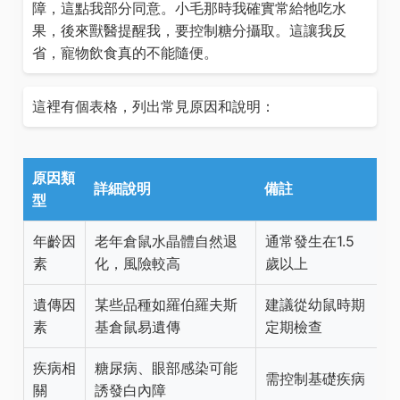
障，這點我部分同意。小毛那時我確實常給牠吃水
果，後來獸醫提醒我，要控制糖分攝取。這讓我反
省，寵物飲食真的不能隨便。
這裡有個表格，列出常見原因和說明：
原因類
詳細說明
備註
型
年齡因
老年倉鼠水晶體自然退
通常發生在1.5
素
化，風險較高
歲以上
遺傳因
某些品種如羅伯羅夫斯
建議從幼鼠時期
素
基倉鼠易遺傳
定期檢查
疾病相
糖尿病、眼部感染可能
需控制基礎疾病
關
誘發白內障