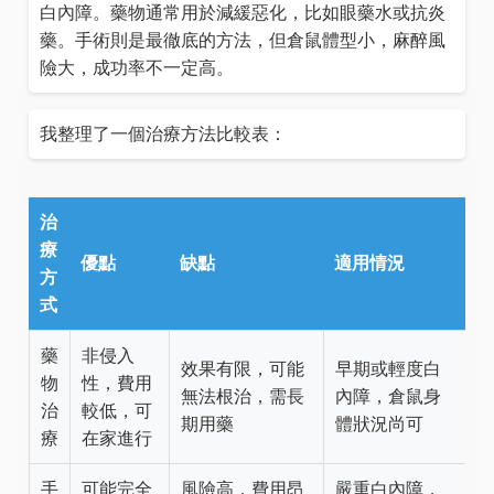
白內障。藥物通常用於減緩惡化，比如眼藥水或抗炎
藥。手術則是最徹底的方法，但倉鼠體型小，麻醉風
險大，成功率不一定高。
我整理了一個治療方法比較表：
治
療
優點
缺點
適用情況
方
式
藥
非侵入
效果有限，可能
早期或輕度白
物
性，費用
無法根治，需長
內障，倉鼠身
治
較低，可
期用藥
體狀況尚可
療
在家進行
手
可能完全
風險高，費用昂
嚴重白內障，