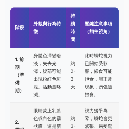
持
外觀與行為特
續
關鍵注意事項
階段
徵
時
（飼主視角）
間
身體色澤變暗
此時蟒蛇視力
1. 前
淡，失去光
約
已開始受影
期
澤，腹部可能
2-
響，餵食可能
（準
出現粉紅色斑
3
拒食，屬正常
備
塊。活動量略
天
現象，勿強迫
期）
減。
餵食。
眼睛蒙上乳藍
視力幾乎為
色或白色的霧
約
零，蟒蛇會更
2.
狀膜，這是新
3-
緊張、易受驚