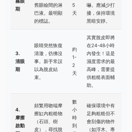
霧眼
舊眼瞼間的淋
5
嚇。應減少打
期
巴液。最明顯
天
擾，保持環境
的標誌。
黑暗安靜。
其實脫皮即將
眼睛突然恢復
在24-48小時
約
3.
清澈，彷彿沒
內發生！這是
1-
清眼
事。新手常誤
濕度需求的最
2
期
以為脫皮結
高峰，需要提
天
束。
供粗糙表面輔
助。
數
頻繁用吻端摩
確保環境中有
4.
小
擦缸內粗糙物
足夠粗糙但不
摩擦
時
（石頭、樹
會刮傷的物件
啟動
到
皮），尋找脫
（如浮木、專