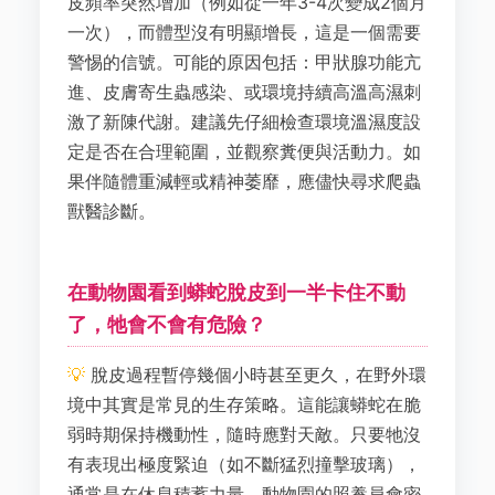
皮頻率突然增加（例如從一年3-4次變成2個月
一次），而體型沒有明顯增長，這是一個需要
警惕的信號。可能的原因包括：甲狀腺功能亢
進、皮膚寄生蟲感染、或環境持續高溫高濕刺
激了新陳代謝。建議先仔細檢查環境溫濕度設
定是否在合理範圍，並觀察糞便與活動力。如
果伴隨體重減輕或精神萎靡，應儘快尋求爬蟲
獸醫診斷。
在動物園看到蟒蛇脫皮到一半卡住不動
了，牠會不會有危險？
脫皮過程暫停幾個小時甚至更久，在野外環
境中其實是常見的生存策略。這能讓蟒蛇在脆
弱時期保持機動性，隨時應對天敵。只要牠沒
有表現出極度緊迫（如不斷猛烈撞擊玻璃），
通常是在休息積蓄力量。動物園的照養員會密