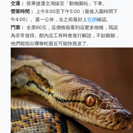
交通：
搭乘捷運文湖線至「動物園站」下車。
營業時間：
上午9:00至下午5:00（最後入園時間下
午4:00）。週一公休，去之前最好上
官網
確認。
門票：
全票60元，這價格能看到這麼多物種，我認
為非常值得。館內志工有時會進行解說，不妨聽聽，
他們能指出哪條蛇最近可能快脫皮了。