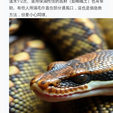
溫水1-2次。選用保濕性佳的底材（如椰纖土）也有幫
助。有些人用濕毛巾蓋住部分通風口，這也是個急救
方法，但要小心悶壞。