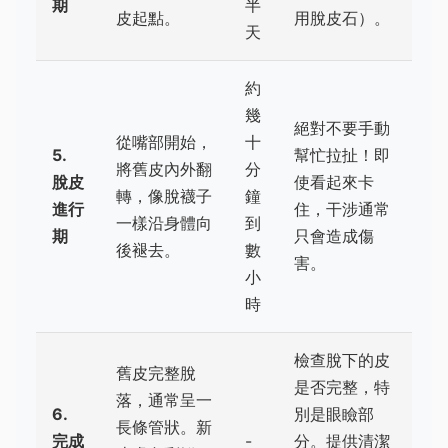
期
半
皮起點。
用脫皮石）。
天
約
幾
絕對不要手動
從嘴部開始，
十
5.
幫忙拉扯！即
將舊皮內外翻
分
脫皮
使看起來卡
轉，像脫襪子
鐘
進行
住，干涉通常
一樣沿身體向
到
期
只會造成傷
後褪去。
數
害。
小
時
檢查脫下的皮
舊皮完整脫
是否完整，特
落，通常呈一
6.
別是眼瞼部
長條管狀。新
完成
-
分。提供清潔