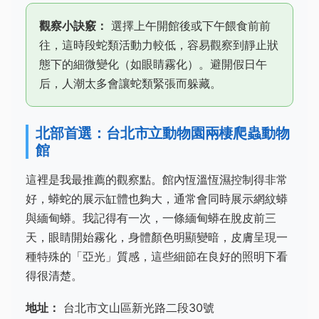
觀察小訣竅：
選擇上午開館後或下午餵食前前
往，這時段蛇類活動力較低，容易觀察到靜止狀
態下的細微變化（如眼睛霧化）。避開假日午
后，人潮太多會讓蛇類緊張而躲藏。
北部首選：台北市立動物園兩棲爬蟲動物
館
這裡是我最推薦的觀察點。館內恆溫恆濕控制得非常
好，蟒蛇的展示缸體也夠大，通常會同時展示網紋蟒
與緬甸蟒。我記得有一次，一條緬甸蟒在脫皮前三
天，眼睛開始霧化，身體顏色明顯變暗，皮膚呈現一
種特殊的「亞光」質感，這些細節在良好的照明下看
得很清楚。
地址：
台北市文山區新光路二段30號