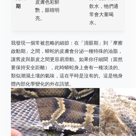
皮膚色彩鮮
期
飲水，牠們通
艷，眼睛明
常會大量喝
亮。
水。
我發現一個常被忽略的細節：在「清眼期」到「摩擦
啟動期」之間，蟒蛇的皮膚會分泌一種特殊的油脂，
讓舊皮與新皮之間更容易滑動。如果你仔細聞（當然
要保持安全距離），此時蟒蛇身上會有一種淡淡的、
類似潮濕土壤的氣味，這在平時是沒有的。這是牠身
體內部化學變化的外在訊號。