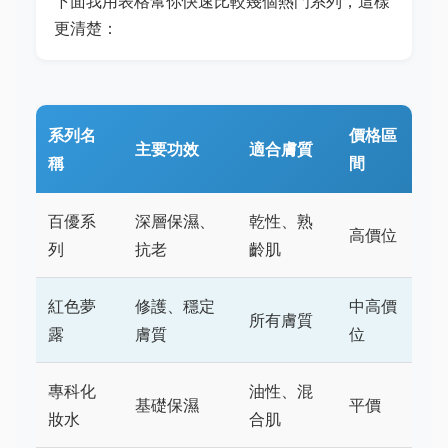
下面我用表格幫你快速比較幾個熱門系列，這樣
更清楚：
系列名
價格區
主要功效
適合膚質
稱
間
百優系
深層保濕、
乾性、熟
高價位
列
抗老
齡肌
紅色夢
修護、穩定
中高價
所有膚質
露
膚質
位
專科化
油性、混
基礎保濕
平價
妝水
合肌