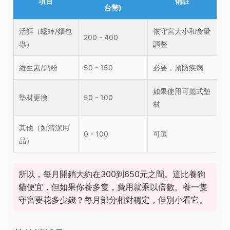
項目
備註
台幣)
活餌（蟋蟀/麵包
依守宮大小和食量
200 - 400
蟲）
調整
維生素/鈣粉
50 - 150
必要，預防疾病
如果使用可拋式墊
墊材更換
50 - 100
材
其他（如清潔用
0 - 100
可選
品）
所以，每月開銷大約在300到650元之間。這比養狗
貓便宜，但如果你養多隻，費用就乘以倍數。養一隻
守宮要花多少錢？每月部分相對穩定，但別小看它。