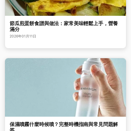
節瓜煎蛋餅食譜與做法：家常美味輕鬆上手，營養
滿分
2026年01月11日
保濕噴霧什麼時候噴？完整時機指南與常見問題解
答