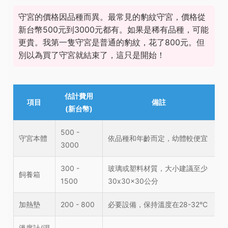
守宮的價格因品種而異。最常見的豹紋守宮，價格從
新台幣500元到3000元都有。如果是稀有品種，可能
更貴。我第一隻守宮是普通的豹紋，花了800元。但
別以為買了守宮就結束了，這只是開始！
估計費用
項目
備註
(新台幣)
500 -
守宮本體
依品種和年齡而定，幼體較便宜
3000
300 -
玻璃或塑料材質，大小建議至少
飼養箱
1500
30x30x30公分
加熱墊
200 - 800
必要設備，保持溫度在28-32°C
溫度計/濕