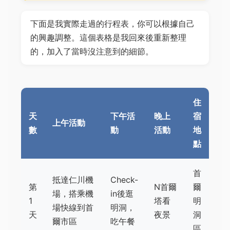
下面是我實際走過的行程表，你可以根據自己
的興趣調整。這個表格是我回來後重新整理
的，加入了當時沒注意到的細節。
住
天
下午活
晚上
宿
上午活動
數
動
活動
地
點
首
抵達仁川機
Check-
第
N首爾
爾
場，搭乘機
in後逛
1
塔看
明
場快線到首
明洞，
天
夜景
洞
爾市區
吃午餐
區