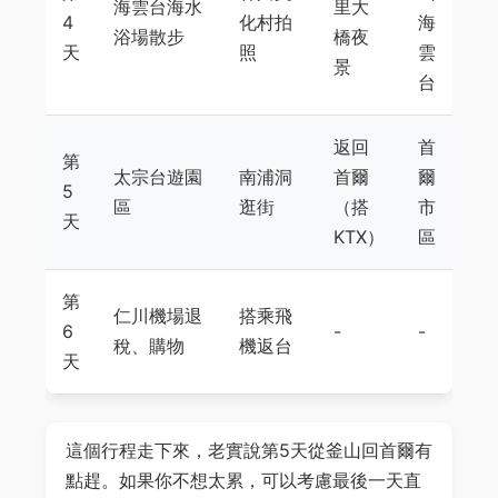
海雲台海水
里大
4
化村拍
海
浴場散步
橋夜
天
照
雲
景
台
返回
首
第
太宗台遊園
南浦洞
首爾
爾
5
區
逛街
（搭
市
天
KTX）
區
第
仁川機場退
搭乘飛
6
-
-
稅、購物
機返台
天
這個行程走下來，老實說第5天從釜山回首爾有
點趕。如果你不想太累，可以考慮最後一天直