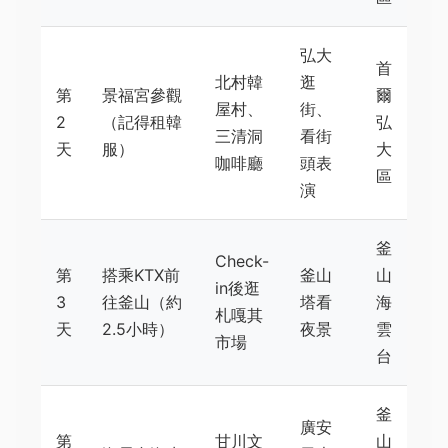
弘大
首
北村韓
逛
第
景福宮參觀
爾
屋村、
街、
2
（記得租韓
弘
三清洞
看街
天
服）
大
咖啡廳
頭表
區
演
釜
Check-
第
搭乘KTX前
釜山
山
in後逛
3
往釜山（約
塔看
海
札嘎其
天
2.5小時）
夜景
雲
市場
台
釜
廣安
第
甘川文
山