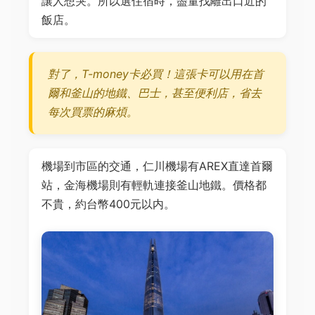
讓人想哭。所以選住宿時，盡量找離出口近的
飯店。
對了，T-money卡必買！這張卡可以用在首
爾和釜山的地鐵、巴士，甚至便利店，省去
每次買票的麻煩。
機場到市區的交通，仁川機場有AREX直達首爾
站，金海機場則有輕軌連接釜山地鐵。價格都
不貴，約台幣400元以内。