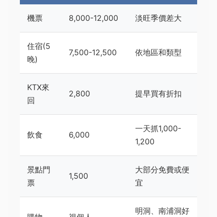
機票
8,000-12,000
淡旺季價差大
住宿(5
7,500-12,500
依地區和類型
晚)
KTX來
2,800
提早買有折扣
回
一天抓1,000-
飲食
6,000
1,200
景點門
大部分免費或便
1,500
票
宜
明洞、南浦洞好
購物
視個人