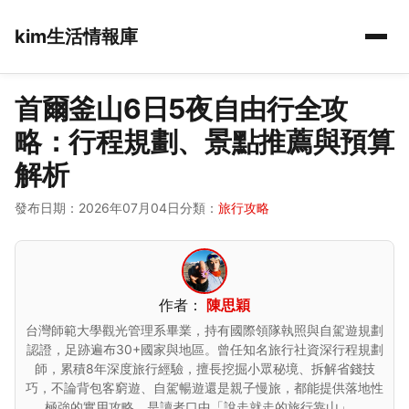
kim生活情報庫
首爾釜山6日5夜自由行全攻
略：行程規劃、景點推薦與預算
解析
發布日期：2026年07月04日
分類：
旅行攻略
作者：
陳思穎
台灣師範大學觀光管理系畢業，持有國際領隊執照與自駕遊規劃
認證，足跡遍布30+國家與地區。曾任知名旅行社資深行程規劃
師，累積8年深度旅行經驗，擅長挖掘小眾秘境、拆解省錢技
巧，不論背包客窮遊、自駕暢遊還是親子慢旅，都能提供落地性
極強的實用攻略，是讀者口中「說走就走的旅行靠山」。