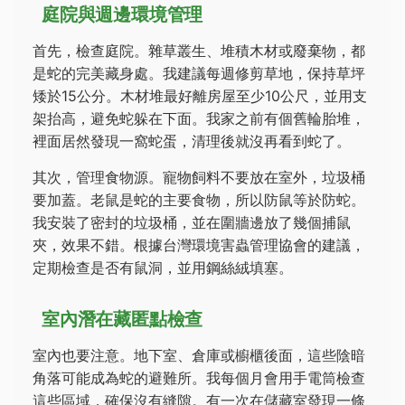
庭院與週邊環境管理
首先，檢查庭院。雜草叢生、堆積木材或廢棄物，都
是蛇的完美藏身處。我建議每週修剪草地，保持草坪
矮於15公分。木材堆最好離房屋至少10公尺，並用支
架抬高，避免蛇躲在下面。我家之前有個舊輪胎堆，
裡面居然發現一窩蛇蛋，清理後就沒再看到蛇了。
其次，管理食物源。寵物飼料不要放在室外，垃圾桶
要加蓋。老鼠是蛇的主要食物，所以防鼠等於防蛇。
我安裝了密封的垃圾桶，並在圍牆邊放了幾個捕鼠
夾，效果不錯。根據台灣環境害蟲管理協會的建議，
定期檢查是否有鼠洞，並用鋼絲絨填塞。
室內潛在藏匿點檢查
室內也要注意。地下室、倉庫或櫥櫃後面，這些陰暗
角落可能成為蛇的避難所。我每個月會用手電筒檢查
這些區域，確保沒有縫隙。有一次在儲藏室發現一條