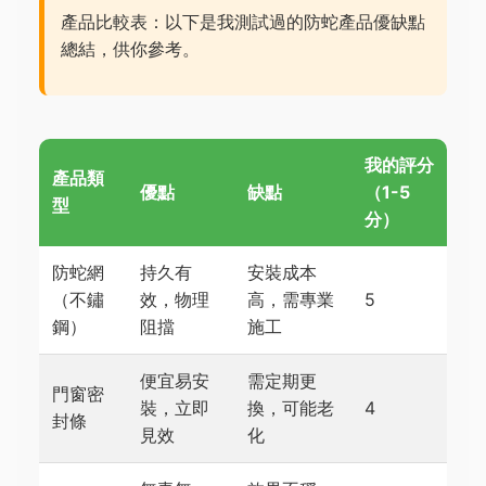
產品比較表：以下是我測試過的防蛇產品優缺點
總結，供你參考。
我的評分
產品類
優點
缺點
（1-5
型
分）
防蛇網
持久有
安裝成本
（不鏽
效，物理
高，需專業
5
鋼）
阻擋
施工
便宜易安
需定期更
門窗密
裝，立即
換，可能老
4
封條
見效
化