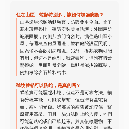
住在山區，蛇類特別多，該如何加強防護？
山區環境蛇類活動頻繁，防護要更全面。除了
基本環境整理，建議安裝雙層防護：外圍用防
蛇網圍欄，內側加強門窗密封。我住過山區小
屋，每週檢查房屋週邊，並在庭院設置照明，
因為蛇不喜歡明亮環境。另外，養鵝或狗可能
有用，但這不是絕對，我曾養狗，但狗有時會
驚擾蛇，反而引發危險。重點是減少躲藏點，
例如移除岩石堆和枯木。
聽說養貓可以防蛇，是真的嗎？
貓確實可能驅趕小蛇，但這不是可靠方法。貓
有狩獵本能，可能攻擊蛇，但台灣有些蛇有
毒，貓可能受傷。我鄰居的貓曾被蛇咬傷，醫
療費用高昂。而且，貓無法防止蛇入侵，牠們
可能忽略蛇或自己躲起來。與其依賴寵物，不
如做好環境管理。養貓更多是心理安慰，實際